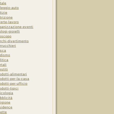
tale
leggio-auto
tizie
trizione
ferte-lavoro
ganizzazione-eventi
ologi-gioielli
oscopo
rchi-divertimento
rrucchieri
sca
dismo
litica
rtali
estiti
odotti-alimentari
odotti-per-la-casa
odotti-per-ufficio
odotti-tipici
icologia
bblicità
ligione
sidence
cette