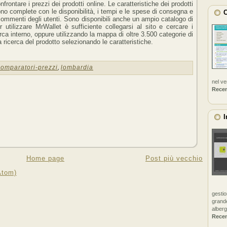
nfrontare i prezzi dei prodotti online. Le caratteristiche dei prodotti
no complete con le disponibilità, i tempi e le spese di consegna e
C
commenti degli utenti. Sono disponibili anche un ampio catalogo di
 utilizzare MrWallet è sufficiente collegarsi al sito e cercare i
erca interno, oppure utilizzando la mappa di oltre 3.500 categorie di
la ricerca del prodotto selezionando le caratteristiche.
comparatori-prezzi
,
lombardia
nel v
Rece
I
Home page
Post più vecchio
Atom)
gestio
grande
alberg
Rece