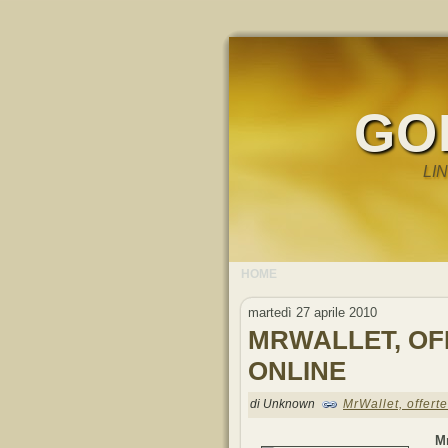
GO
LI
HOME
martedì 27 aprile 2010
MRWALLET, OFF
ONLINE
di Unknown
MrWallet, offerte
M