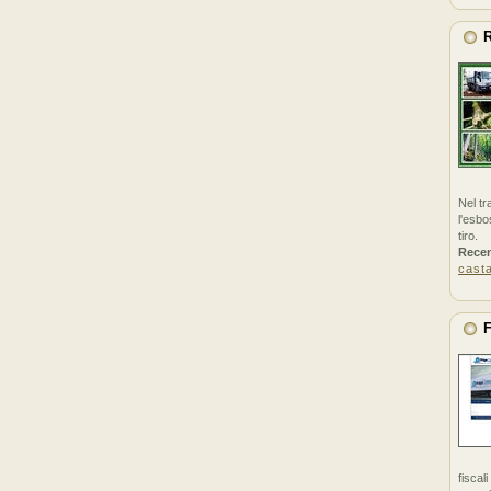
R
Nel tr
l'esbo
tiro.
Rece
cast
F
fiscal