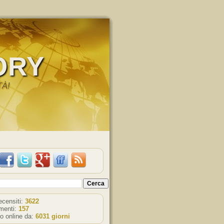
ORY
TÀ!
recensiti:
3622
enti:
157
o online da:
6031 giorni