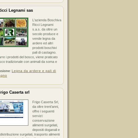
icci Legnami sas
L'azienda Boschiva
Ricci Legnami
s.a.s. da oltre un
secolo produce e
vende legna da
ardere ed altri
prodotti boschivi
pali di castagno.
arre i prodotti del bosco, viene praticato
sco tradizionale con animali da soma e
nsione
:
Legna da ardere e pali di
agno
rigo Caserta srl
Frigo Caserta Srl,
da oltre trent'anni,
offre i seguenti
servizi:
conservazione
alimenti surgelati,
depositi doganali e
i distribuzione surgelati, trasporto alimenti