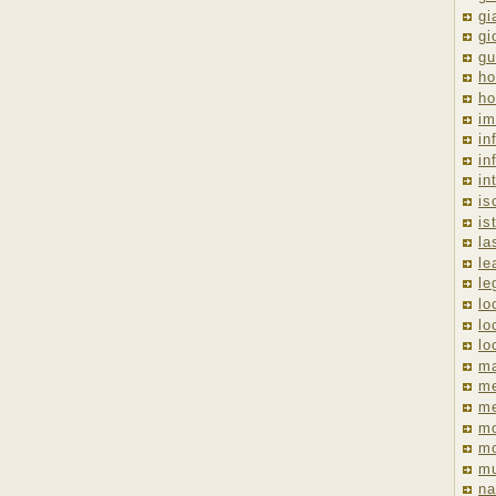
gi
gi
gu
ho
ho
im
in
in
in
is
is
la
le
le
lo
lo
lo
ma
me
m
m
mo
mu
na