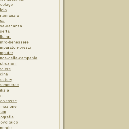
icolage
lcio
rtomanzia
sa
se-vacanza
serta
llulari
ntro-benessere
mparatori-prezzi
mputer
nca-della-campania
struzioni
ociere
cina
rectory
-commerce
ilizia
ri
sco-tasse
rmazione
rum
tografia
tovoltaico
nerale