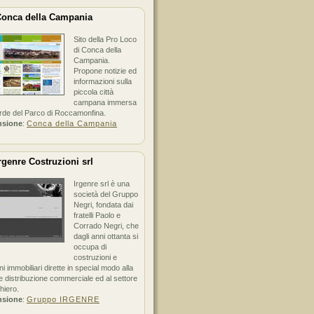
onca della Campania
Sito della Pro Loco
di Conca della
Campania.
Propone notizie ed
informazioni sulla
piccola città
campana immersa
erde del Parco di Roccamonfina.
nsione
:
Conca della Campania
rgenre Costruzioni srl
Irgenre srl è una
società del Gruppo
Negri, fondata dai
fratelli Paolo e
Corrado Negri, che
dagli anni ottanta si
occupa di
costruzioni e
ni immobiliari dirette in special modo alla
 distribuzione commerciale ed al settore
hiero.
nsione
:
Gruppo IRGENRE