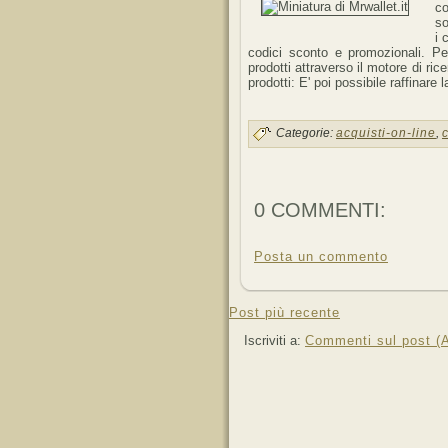
co
so
i 
codici sconto e promozionali. Per
prodotti attraverso il motore di ric
prodotti: E' poi possibile raffinare 
Categorie:
acquisti-on-line
,
0 COMMENTI:
Posta un commento
Post più recente
Iscriviti a:
Commenti sul post (