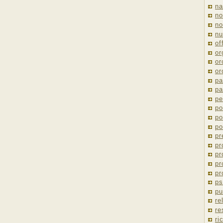
na
no
no
nu
of
or
or
or
pa
pa
pe
po
po
po
pr
pr
pr
pr
pr
ps
pu
re
re
ri