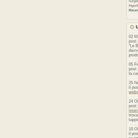
surgel
frigori
Rece
U
02 M
post
“Le B
davve
prodo
05 F
post
la co
25 N
il po
webs
24 O
post
inte
trova
tappe
10 O
il po