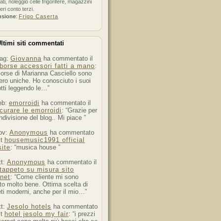
ati, noleggio celle frigorifere, magazzini
feri conto terzi.
nsione
:
Frigo Caserta
ltimi siti commentati
ag:
Giovanna
ha commentato il
borse accessori fatti a mano
:
orse di Marianna Casciello sono
ro uniche. Ho conosciuto i suoi
tti leggendo le…”
eb:
emorroidi
ha commentato il
curare le emorroidi
: “Grazie per
ndivisione del blog.. Mi piace ”
ov:
Anonymous
ha commentato
st
housemusic1991 official
ite
: “musica house ”
tt:
Anonymous
ha commentato il
tappeto su misura sito
rnet
: “Come cliente mi sono
to molto bene. Ottima scelta di
ti moderni, anche per il mio…”
tt:
Jesolo hotels
ha commentato
st
hotel jesolo my fair
: “i prezzi