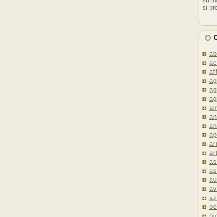
su in
si pr
C
ab
ac
af
ag
ag
ag
am
an
an
ap
ar
ar
as
as
au
av
az
be
bi