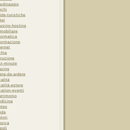
ardinaggio
ochi
ide-turistiche
tel
using-hosting
mobiliare
formatica
formazione
ternet
chia
truzione
st-minute
asing
gna-da-ardere
calità
calità-estere
cation-eventi
trimonio
dicina
eteo
oda
tori
sica
poli