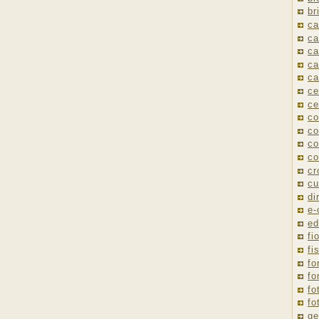
br
ca
ca
ca
ca
ca
ce
ce
co
co
co
co
cr
cu
di
e
ed
fio
fi
fo
fo
fo
fo
ge