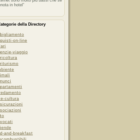
ternet sono molto più bassi che se
enota in hotel”
ategorie della Directory
bigliamento
quisti-on-line
fari
enzie-viaggio
ricoltura
riturismo
biente
imali
nunci
partamenti
redamento
te-cultura
sicurazioni
sociazioni
to
vocati
iende
d-and-breakfast
ocombustibili