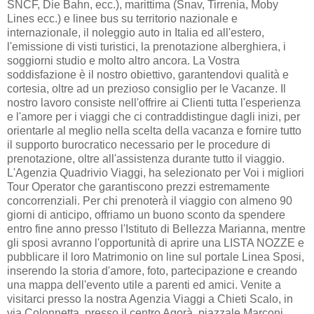
SNCF, Die Bahn, ecc.), marittima (Snav, Tirrenia, Moby
Lines ecc.) e linee bus su territorio nazionale e
internazionale, il noleggio auto in Italia ed all'estero,
l'emissione di visti turistici, la prenotazione alberghiera, i
soggiorni studio e molto altro ancora. La Vostra
soddisfazione è il nostro obiettivo, garantendovi qualità e
cortesia, oltre ad un prezioso consiglio per le Vacanze. Il
nostro lavoro consiste nell'offrire ai Clienti tutta l'esperienza
e l'amore per i viaggi che ci contraddistingue dagli inizi, per
orientarle al meglio nella scelta della vacanza e fornire tutto
il supporto burocratico necessario per le procedure di
prenotazione, oltre all'assistenza durante tutto il viaggio.
L'Agenzia Quadrivio Viaggi, ha selezionato per Voi i migliori
Tour Operator che garantiscono prezzi estremamente
concorrenziali. Per chi prenoterà il viaggio con almeno 90
giorni di anticipo, offriamo un buono sconto da spendere
entro fine anno presso l'Istituto di Bellezza Marianna, mentre
gli sposi avranno l'opportunità di aprire una LISTA NOZZE e
pubblicare il loro Matrimonio on line sul portale Linea Sposi,
inserendo la storia d'amore, foto, partecipazione e creando
una mappa dell'evento utile a parenti ed amici. Venite a
visitarci presso la nostra Agenzia Viaggi a Chieti Scalo, in
via Colonnetta, presso il centro Agorà, piazzale Marconi