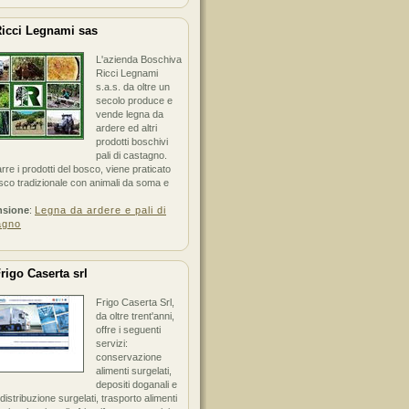
icci Legnami sas
L'azienda Boschiva
Ricci Legnami
s.a.s. da oltre un
secolo produce e
vende legna da
ardere ed altri
prodotti boschivi
pali di castagno.
arre i prodotti del bosco, viene praticato
sco tradizionale con animali da soma e
nsione
:
Legna da ardere e pali di
agno
rigo Caserta srl
Frigo Caserta Srl,
da oltre trent'anni,
offre i seguenti
servizi:
conservazione
alimenti surgelati,
depositi doganali e
i distribuzione surgelati, trasporto alimenti