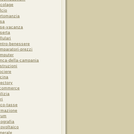
icolage
lcio
rtomanzia
sa
se-vacanza
serta
llulari
ntro-benessere
mparatori-prezzi
mputer
nca-della-campania
struzioni
ociere
cina
rectory
-commerce
ilizia
ri
sco-tasse
rmazione
rum
tografia
tovoltaico
nerale