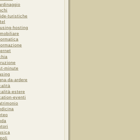
ardinaggio
ochi
ide-turistiche
tel
using-hosting
mobiliare
formatica
formazione
ternet
chia
truzione
st-minute
asing
gna-da-ardere
calità
calità-estere
cation-eventi
trimonio
dicina
eteo
oda
tori
sica
poli