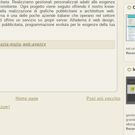
citaria. Realizziamo gestionali personalizzati adatti alle esigenze
mmittente. Ogni progetto viene seguito offrendo il nostro know-
C
lla realizzazione di grafiche pubblicitarie e architetture web.
ma è una delle poche aziende italiane che operano nel settore
 offrire un servizio su propri server. Alfadema è web design,
a pubblicitaria, programmazione evoluta per le esigenze della tua
nezia-giulia
,
web-agency
nel v
Rece
I
Home page
Post più vecchio
Atom)
gestio
grande
alberg
Rece