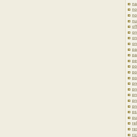
na
no
no
nu
of
or
or
or
pa
pa
pe
po
po
po
pr
pr
pr
pr
pr
ps
pu
re
re
ri