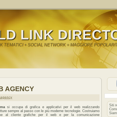
LD LINK DIRECT
NK TEMATICI + SOCIAL NETWORK = MAGGIORE POPOLARI
B AGENCY
agency
Siti 
ema
si occupa di grafica e applicativi per il web realizzando
Comm
etture sempre al passo con le più moderne tecnologie. Costruiamo
Siam
me al cliente grafiche per il web e per la comunicazione