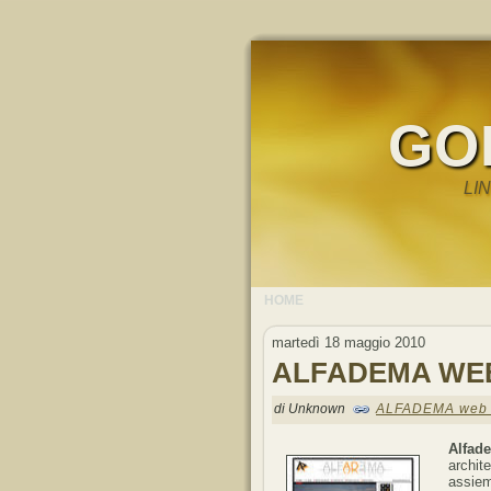
GO
LI
HOME
martedì 18 maggio 2010
ALFADEMA WE
di Unknown
ALFADEMA web 
Alfad
archit
assie