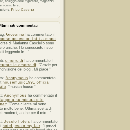
ati, noleggio celle frigorifere, magazzini
feri conto terzi.
nsione
:
Frigo Caserta
ltimi siti commentati
ag:
Giovanna
ha commentato il
borse accessori fatti a mano
:
orse di Marianna Casciello sono
ro uniche. Ho conosciuto i suoi
tti leggendo le…”
eb:
emorroidi
ha commentato il
curare le emorroidi
: “Grazie per
ndivisione del blog.. Mi piace ”
ov:
Anonymous
ha commentato
st
housemusic1991 official
ite
: “musica house ”
tt:
Anonymous
ha commentato il
tappeto su misura sito
rnet
: “Come cliente mi sono
to molto bene. Ottima scelta di
ti moderni, anche per il mio…”
tt:
Jesolo hotels
ha commentato
st
hotel jesolo my fair
: “i prezzi