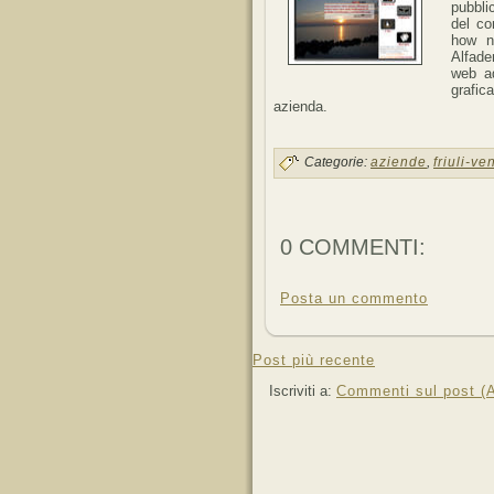
pubbli
del co
how ne
Alfade
web ad
grafic
azienda.
Categorie:
aziende
,
friuli-ve
0 COMMENTI:
Posta un commento
Post più recente
Iscriviti a:
Commenti sul post (