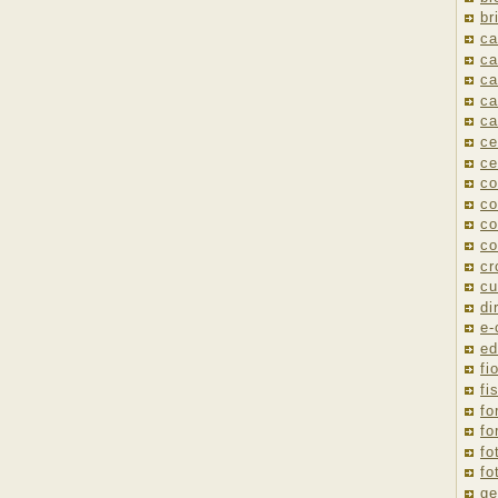
br
ca
ca
ca
ca
ca
ce
ce
co
co
co
co
cr
cu
di
e
ed
fio
fi
fo
fo
fo
fo
ge