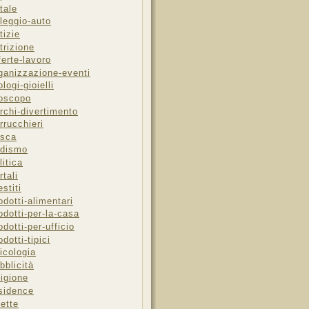
tale
leggio-auto
tizie
trizione
ferte-lavoro
ganizzazione-eventi
ologi-gioielli
oscopo
rchi-divertimento
rrucchieri
sca
dismo
litica
rtali
estiti
odotti-alimentari
odotti-per-la-casa
odotti-per-ufficio
odotti-tipici
icologia
bblicità
ligione
sidence
cette