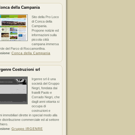
onca della Campania
Sito della Pro Loco
di Conca della
Campania.
Propone notizie ed
informazioni sulla
piccola città
campana immersa
erde del Parco di Roccamonfina.
nsione
:
Conca della Campania
rgenre Costruzioni srl
Irgenre srl è una
società del Gruppo
Negri, fondata dai
fratelli Paolo e
Corrado Negri, che
dagli anni ottanta si
occupa di
costruzioni e
ni immobiliari dirette in special modo alla
 distribuzione commerciale ed al settore
hiero.
nsione
:
Gruppo IRGENRE