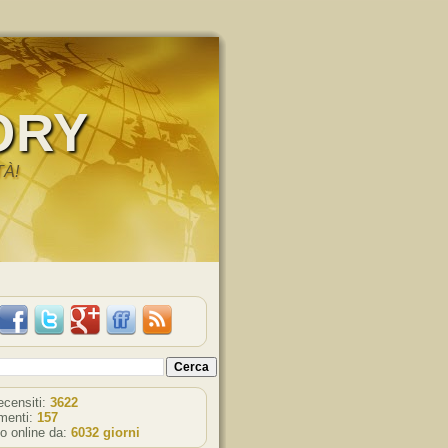
ORY
TÀ!
recensiti:
3622
enti:
157
o online da:
6032 giorni