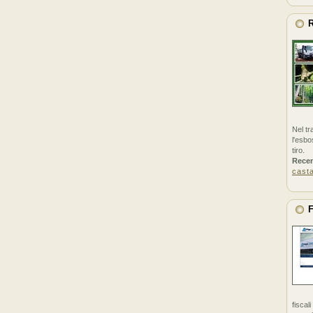
R
Nel tr
l'esbo
tiro.
Rece
cast
F
fiscal