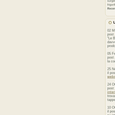
surgel
frigori
Rece
U
02 M
post
“Le B
davve
prodo
05 F
post
la co
25 N
il po
webs
24 O
post
inte
trova
tappe
10 O
il po