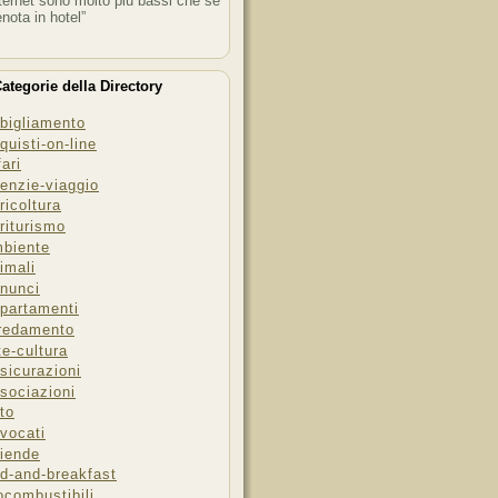
ternet sono molto più bassi che se
enota in hotel”
ategorie della Directory
bigliamento
quisti-on-line
fari
enzie-viaggio
ricoltura
riturismo
biente
imali
nunci
partamenti
redamento
te-cultura
sicurazioni
sociazioni
to
vocati
iende
d-and-breakfast
ocombustibili