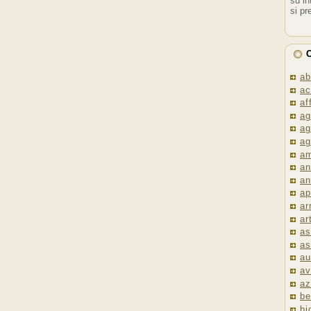
su in
si pr
C
ab
ac
af
ag
ag
ag
am
an
an
ap
ar
ar
as
as
au
av
az
be
bi