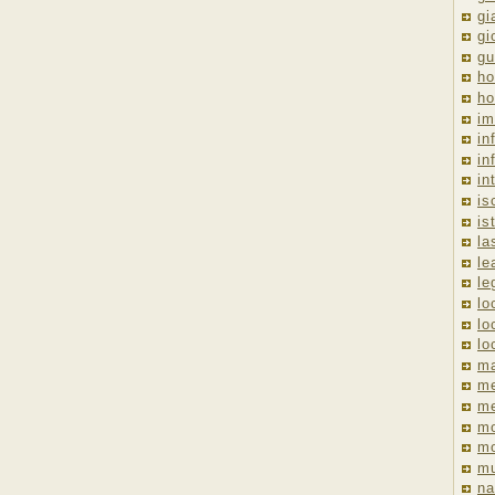
gi
gi
gu
ho
ho
im
in
in
in
is
is
la
le
le
lo
lo
lo
ma
me
m
m
mo
mu
na