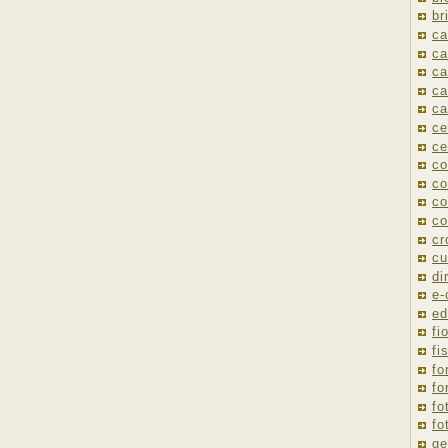
br
ca
ca
ca
ca
ca
ce
ce
co
co
co
co
cr
cu
di
e
ed
fio
fi
fo
fo
fo
fo
ge