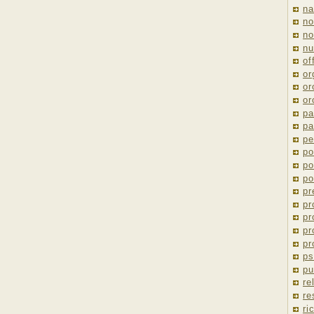
na
no
no
nu
of
or
or
or
pa
pa
pe
po
po
po
pr
pr
pr
pr
pr
ps
pu
re
re
ri