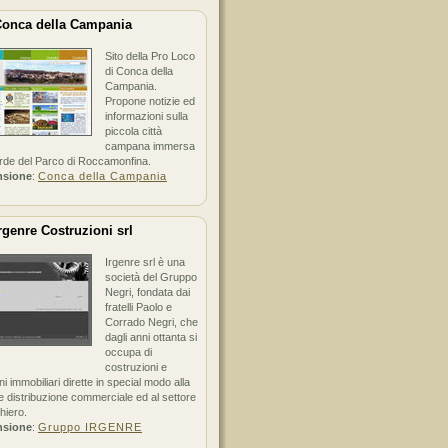
onca della Campania
Sito della Pro Loco
di Conca della
Campania.
Propone notizie ed
informazioni sulla
piccola città
campana immersa
erde del Parco di Roccamonfina.
nsione
:
Conca della Campania
rgenre Costruzioni srl
Irgenre srl è una
società del Gruppo
Negri, fondata dai
fratelli Paolo e
Corrado Negri, che
dagli anni ottanta si
occupa di
costruzioni e
ni immobiliari dirette in special modo alla
 distribuzione commerciale ed al settore
hiero.
nsione
:
Gruppo IRGENRE