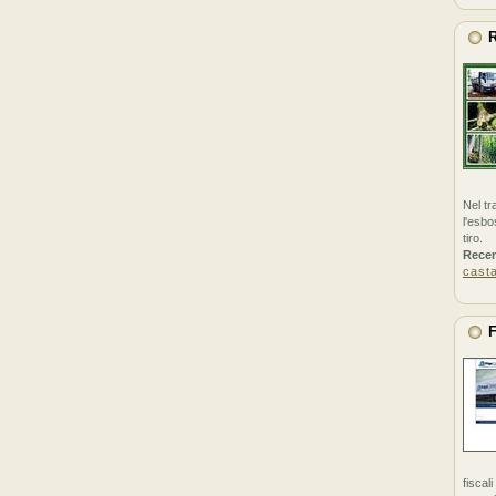
R
Nel tr
l'esbo
tiro.
Rece
cast
F
fiscal