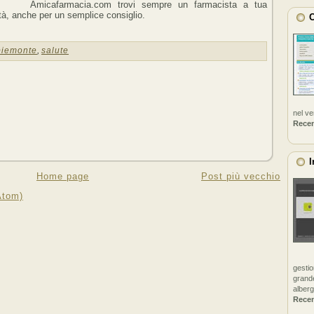
Amicafarmacia.com trovi sempre un farmacista a tua
tà, anche per un semplice consiglio.
C
piemonte
,
salute
nel v
Rece
I
Home page
Post più vecchio
Atom)
gestio
grande
alberg
Rece