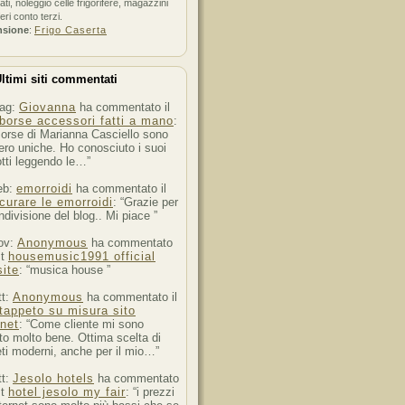
ati, noleggio celle frigorifere, magazzini
feri conto terzi.
nsione
:
Frigo Caserta
ltimi siti commentati
ag:
Giovanna
ha commentato il
borse accessori fatti a mano
:
orse di Marianna Casciello sono
ro uniche. Ho conosciuto i suoi
tti leggendo le…”
eb:
emorroidi
ha commentato il
curare le emorroidi
: “Grazie per
ndivisione del blog.. Mi piace ”
ov:
Anonymous
ha commentato
st
housemusic1991 official
ite
: “musica house ”
tt:
Anonymous
ha commentato il
tappeto su misura sito
rnet
: “Come cliente mi sono
to molto bene. Ottima scelta di
ti moderni, anche per il mio…”
tt:
Jesolo hotels
ha commentato
st
hotel jesolo my fair
: “i prezzi