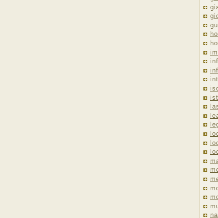
gi
gi
gu
ho
ho
im
in
in
in
is
is
la
le
le
lo
lo
lo
ma
me
m
m
mo
mu
na