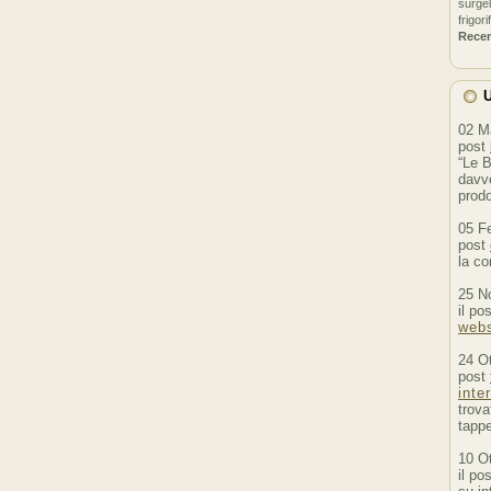
surgel
frigori
Rece
U
02 M
post
“Le B
davve
prodo
05 F
post
la co
25 N
il po
webs
24 O
post
inte
trova
tappe
10 O
il po