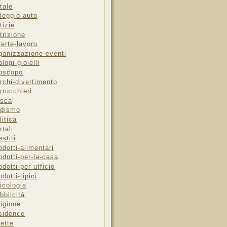
tale
leggio-auto
tizie
trizione
ferte-lavoro
ganizzazione-eventi
ologi-gioielli
oscopo
rchi-divertimento
rrucchieri
sca
dismo
litica
rtali
estiti
odotti-alimentari
odotti-per-la-casa
odotti-per-ufficio
odotti-tipici
icologia
bblicità
ligione
sidence
cette