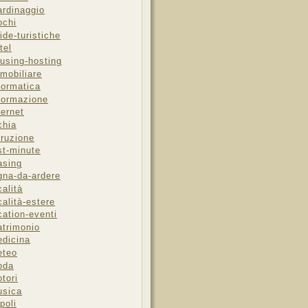
ardinaggio
ochi
ide-turistiche
tel
using-hosting
mobiliare
formatica
formazione
ternet
chia
truzione
st-minute
asing
gna-da-ardere
calità
calità-estere
cation-eventi
trimonio
dicina
eteo
oda
tori
sica
poli