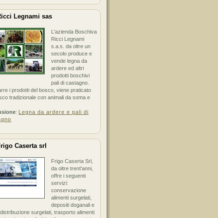
icci Legnami sas
L'azienda Boschiva
Ricci Legnami
s.a.s. da oltre un
secolo produce e
vende legna da
ardere ed altri
prodotti boschivi
pali di castagno.
arre i prodotti del bosco, viene praticato
sco tradizionale con animali da soma e
nsione
:
Legna da ardere e pali di
agno
rigo Caserta srl
Frigo Caserta Srl,
da oltre trent'anni,
offre i seguenti
servizi:
conservazione
alimenti surgelati,
depositi doganali e
i distribuzione surgelati, trasporto alimenti