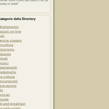
ternet sono molto più bassi che se
enota in hotel”
ategorie della Directory
bigliamento
quisti-on-line
fari
enzie-viaggio
ricoltura
riturismo
biente
imali
nunci
partamenti
redamento
te-cultura
sicurazioni
sociazioni
to
vocati
iende
d-and-breakfast
ocombustibili