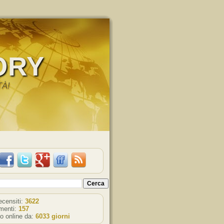
ORY
TÀ!
recensiti:
3622
enti:
157
o online da:
6033 giorni