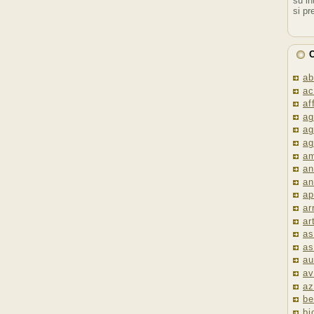
su in
si pr
C
ab
ac
af
ag
ag
ag
am
an
an
ap
ar
ar
as
as
au
av
az
be
bi