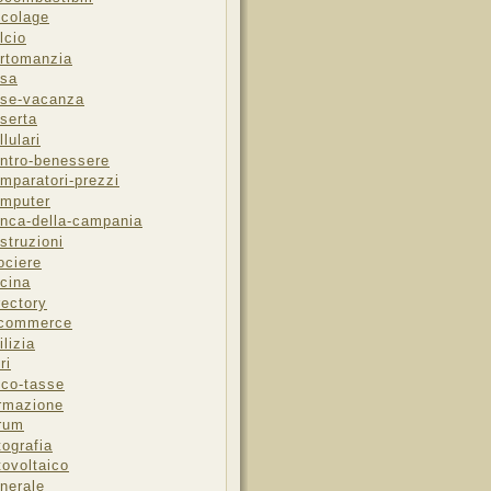
icolage
lcio
rtomanzia
sa
se-vacanza
serta
llulari
ntro-benessere
mparatori-prezzi
mputer
nca-della-campania
struzioni
ociere
cina
rectory
-commerce
ilizia
ri
sco-tasse
rmazione
rum
tografia
tovoltaico
nerale