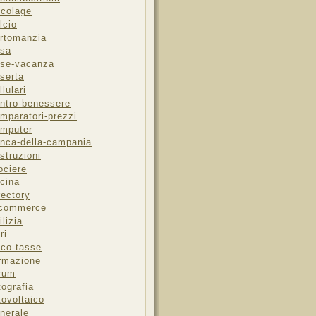
icolage
lcio
rtomanzia
sa
se-vacanza
serta
llulari
ntro-benessere
mparatori-prezzi
mputer
nca-della-campania
struzioni
ociere
cina
rectory
-commerce
ilizia
ri
sco-tasse
rmazione
rum
tografia
tovoltaico
nerale