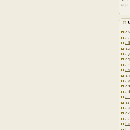
su in
si pr
C
ab
ac
af
ag
ag
ag
am
an
an
ap
ar
ar
as
as
au
av
az
be
bi