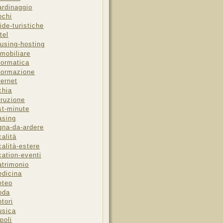
ardinaggio
ochi
ide-turistiche
tel
using-hosting
mobiliare
formatica
formazione
ternet
chia
truzione
st-minute
asing
gna-da-ardere
calità
calità-estere
cation-eventi
trimonio
dicina
eteo
oda
tori
sica
poli