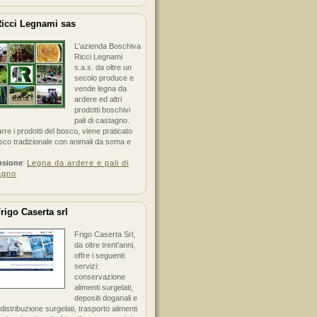
icci Legnami sas
L'azienda Boschiva
Ricci Legnami
s.a.s. da oltre un
secolo produce e
vende legna da
ardere ed altri
prodotti boschivi
pali di castagno.
arre i prodotti del bosco, viene praticato
sco tradizionale con animali da soma e
nsione
:
Legna da ardere e pali di
agno
rigo Caserta srl
Frigo Caserta Srl,
da oltre trent'anni,
offre i seguenti
servizi:
conservazione
alimenti surgelati,
depositi doganali e
i distribuzione surgelati, trasporto alimenti