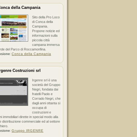
onca della Campania
Sito della Pro Loco
di Conca della
Campania.
Propone notizie ed
informazioni sulla
piccola città
campana immersa
erde del Parco di Roccamonfina.
nsione
:
Conca della Campania
rgenre Costruzioni srl
Irgenre srl è una
società del Gruppo
Negri, fondata dai
fratelli Paolo e
Corrado Negri, che
dagli anni ottanta si
occupa di
costruzioni e
ni immobiliari dirette in special modo alla
 distribuzione commerciale ed al settore
hiero.
nsione
:
Gruppo IRGENRE