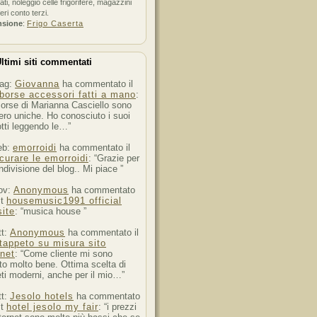
ati, noleggio celle frigorifere, magazzini
feri conto terzi.
nsione
:
Frigo Caserta
ltimi siti commentati
ag:
Giovanna
ha commentato il
borse accessori fatti a mano
:
orse di Marianna Casciello sono
ro uniche. Ho conosciuto i suoi
tti leggendo le…”
eb:
emorroidi
ha commentato il
curare le emorroidi
: “Grazie per
ndivisione del blog.. Mi piace ”
ov:
Anonymous
ha commentato
st
housemusic1991 official
ite
: “musica house ”
tt:
Anonymous
ha commentato il
tappeto su misura sito
rnet
: “Come cliente mi sono
to molto bene. Ottima scelta di
ti moderni, anche per il mio…”
tt:
Jesolo hotels
ha commentato
st
hotel jesolo my fair
: “i prezzi