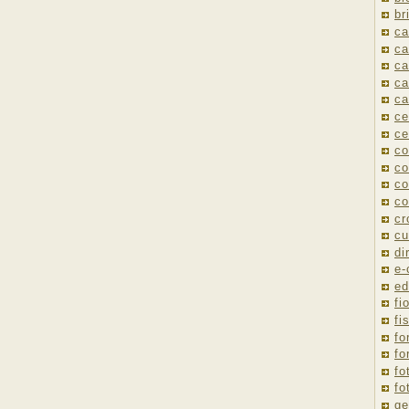
br
ca
ca
ca
ca
ca
ce
ce
co
co
co
co
cr
cu
di
e
ed
fio
fi
fo
fo
fo
fo
ge