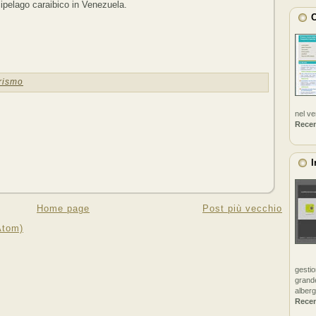
rcipelago caraibico in Venezuela.
C
rismo
nel v
Rece
I
Home page
Post più vecchio
Atom)
gestio
grande
alberg
Rece