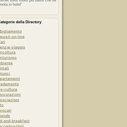
ternet sono molto più bassi che se
enota in hotel”
ategorie della Directory
bigliamento
quisti-on-line
fari
enzie-viaggio
ricoltura
riturismo
biente
imali
nunci
partamenti
redamento
te-cultura
sicurazioni
sociazioni
to
vocati
iende
d-and-breakfast
ocombustibili