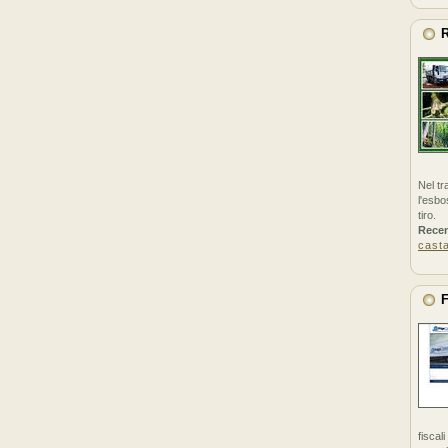
R
Nel tr
l'esbo
tiro.
Rece
cast
F
fiscal