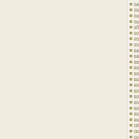
na
no
no
nu
of
or
or
or
pa
pa
pe
po
po
po
pr
pr
pr
pr
pr
ps
pu
re
re
ri