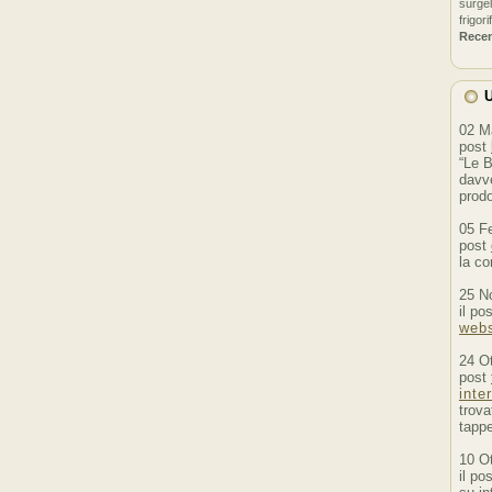
surgel
frigori
Rece
U
02 M
post
“Le B
davve
prodo
05 F
post
la co
25 N
il po
webs
24 O
post
inte
trova
tappe
10 O
il po