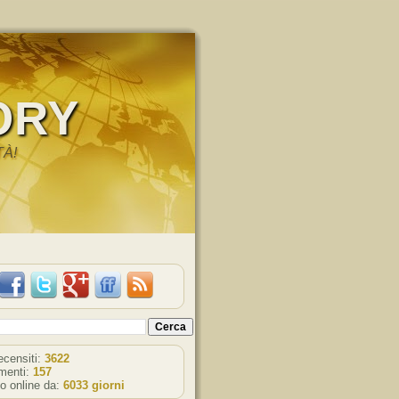
ORY
TÀ!
recensiti:
3622
enti:
157
o online da:
6033 giorni