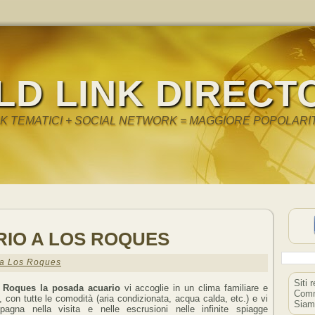
LD LINK DIRECT
NK TEMATICI + SOCIAL NETWORK = MAGGIORE POPOLARI
IO A LOS ROQUES
 a Los Roques
Siti 
 Roques la posada acuario
vi accoglie in un clima familiare e
Comm
o, con tutte le comodità (aria condizionata, acqua calda, etc.) e vi
Siam
agna nella visita e nelle escrusioni nelle infinite spiagge