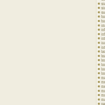
gi
gi
gu
ho
ho
im
in
in
in
is
is
la
le
le
lo
lo
lo
ma
me
m
m
mo
mu
na