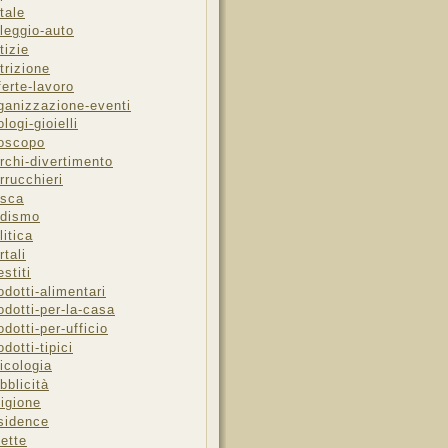
tale
leggio-auto
tizie
trizione
ferte-lavoro
ganizzazione-eventi
ologi-gioielli
oscopo
rchi-divertimento
rrucchieri
sca
dismo
litica
rtali
estiti
odotti-alimentari
odotti-per-la-casa
odotti-per-ufficio
odotti-tipici
icologia
bblicità
ligione
sidence
cette