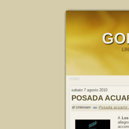
GO
LI
HOME
sabato 7 agosto 2010
POSADA ACUAR
di Unknown
Posada acuario
A
Los
allegr
accomp