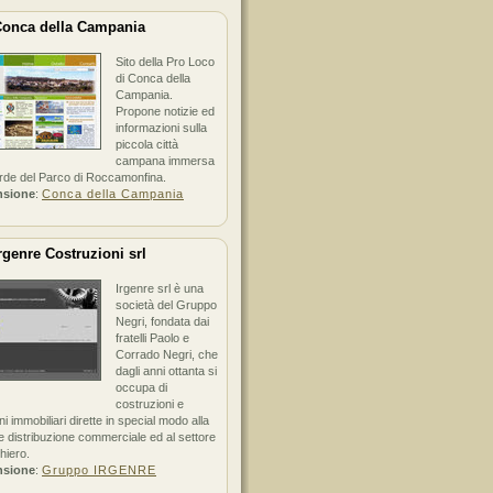
onca della Campania
Sito della Pro Loco
di Conca della
Campania.
Propone notizie ed
informazioni sulla
piccola città
campana immersa
erde del Parco di Roccamonfina.
nsione
:
Conca della Campania
rgenre Costruzioni srl
Irgenre srl è una
società del Gruppo
Negri, fondata dai
fratelli Paolo e
Corrado Negri, che
dagli anni ottanta si
occupa di
costruzioni e
ni immobiliari dirette in special modo alla
 distribuzione commerciale ed al settore
hiero.
nsione
:
Gruppo IRGENRE