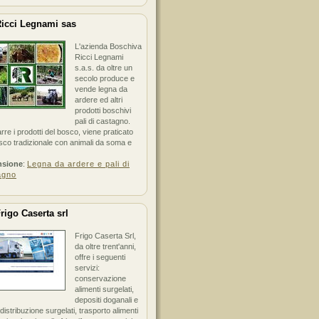
icci Legnami sas
L'azienda Boschiva
Ricci Legnami
s.a.s. da oltre un
secolo produce e
vende legna da
ardere ed altri
prodotti boschivi
pali di castagno.
arre i prodotti del bosco, viene praticato
sco tradizionale con animali da soma e
nsione
:
Legna da ardere e pali di
agno
rigo Caserta srl
Frigo Caserta Srl,
da oltre trent'anni,
offre i seguenti
servizi:
conservazione
alimenti surgelati,
depositi doganali e
i distribuzione surgelati, trasporto alimenti