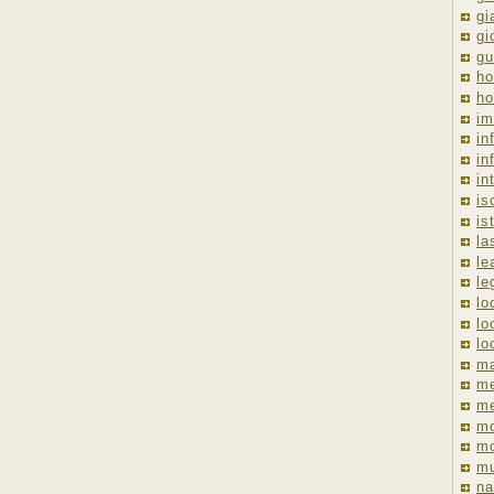
gi
gi
gu
ho
ho
im
in
in
in
is
is
la
le
le
lo
lo
lo
ma
me
m
m
mo
mu
na