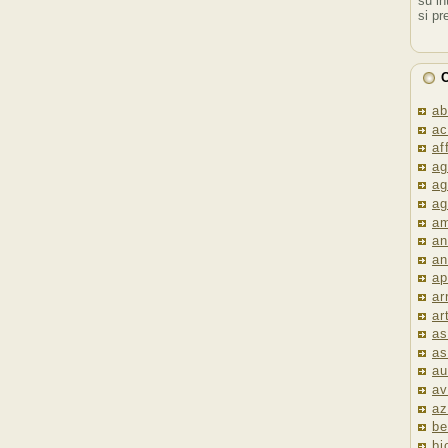
su in
si pr
C
ab
ac
af
ag
ag
ag
am
an
an
ap
ar
ar
as
as
au
av
az
be
bi