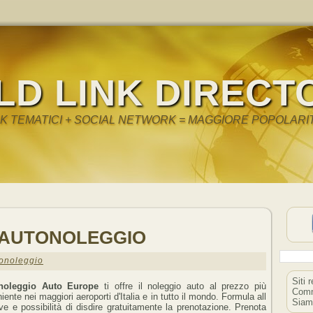
LD LINK DIRECT
NK TEMATICI + SOCIAL NETWORK = MAGGIORE POPOLARI
 AUTONOLEGGIO
onoleggio
Siti 
noleggio Auto Europe
ti offre il noleggio auto al prezzo più
Comm
ente nei maggiori aeroporti d'Italia e in tutto il mondo. Formula all
Siam
ive e possibilità di disdire gratuitamente la prenotazione. Prenota