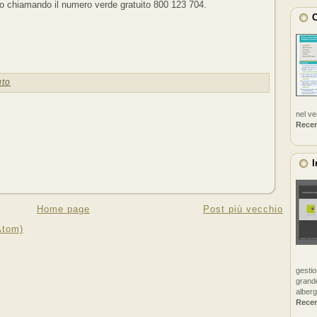
 o chiamando il numero verde gratuito 800 123 704.
C
uto
nel v
Rece
I
Home page
Post più vecchio
Atom)
gestio
grande
alberg
Rece