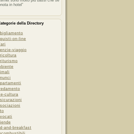
ternet sono molto più bassi che se
enota in hotel”
ategorie della Directory
bigliamento
quisti-on-line
fari
enzie-viaggio
ricoltura
riturismo
biente
imali
nunci
partamenti
redamento
te-cultura
sicurazioni
sociazioni
to
vocati
iende
d-and-breakfast
ocombustibili