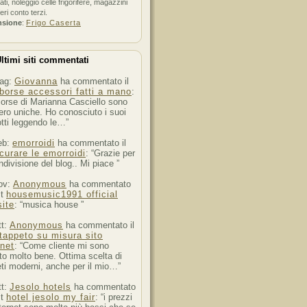
ati, noleggio celle frigorifere, magazzini
feri conto terzi.
nsione
:
Frigo Caserta
ltimi siti commentati
ag:
Giovanna
ha commentato il
borse accessori fatti a mano
:
orse di Marianna Casciello sono
ro uniche. Ho conosciuto i suoi
tti leggendo le…”
eb:
emorroidi
ha commentato il
curare le emorroidi
: “Grazie per
ndivisione del blog.. Mi piace ”
ov:
Anonymous
ha commentato
st
housemusic1991 official
ite
: “musica house ”
tt:
Anonymous
ha commentato il
tappeto su misura sito
rnet
: “Come cliente mi sono
to molto bene. Ottima scelta di
ti moderni, anche per il mio…”
tt:
Jesolo hotels
ha commentato
st
hotel jesolo my fair
: “i prezzi