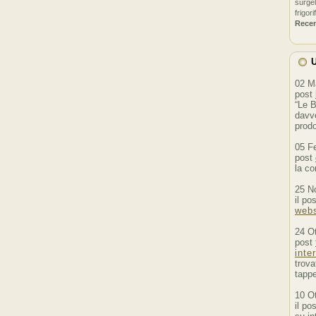
surgel
frigori
Rece
U
02 M
post
“Le B
davve
prodo
05 F
post
la co
25 N
il po
webs
24 O
post
inte
trova
tappe
10 O
il po