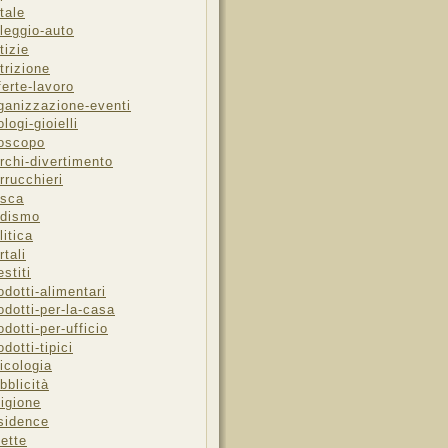
tale
leggio-auto
tizie
trizione
ferte-lavoro
ganizzazione-eventi
ologi-gioielli
oscopo
rchi-divertimento
rrucchieri
sca
dismo
litica
rtali
estiti
odotti-alimentari
odotti-per-la-casa
odotti-per-ufficio
odotti-tipici
icologia
bblicità
ligione
sidence
cette