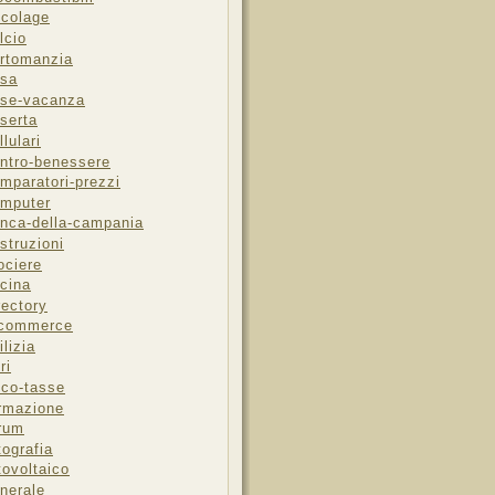
icolage
lcio
rtomanzia
sa
se-vacanza
serta
llulari
ntro-benessere
mparatori-prezzi
mputer
nca-della-campania
struzioni
ociere
cina
rectory
-commerce
ilizia
ri
sco-tasse
rmazione
rum
tografia
tovoltaico
nerale