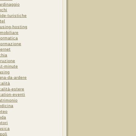
ardinaggio
ochi
ide-turistiche
tel
using-hosting
mobiliare
formatica
formazione
ternet
chia
truzione
st-minute
asing
gna-da-ardere
calità
calità-estere
cation-eventi
trimonio
dicina
eteo
oda
tori
sica
poli