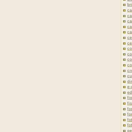
br
ca
ca
ca
ca
ca
ce
ce
co
co
co
co
cr
cu
di
e
ed
fio
fi
fo
fo
fo
fo
ge