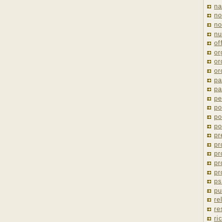
na
no
no
nu
of
or
or
or
pa
pa
pe
po
po
po
pr
pr
pr
pr
pr
ps
pu
re
re
ri