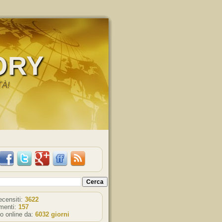
ORY
TÀ!
recensiti:
3622
enti:
157
o online da:
6032 giorni