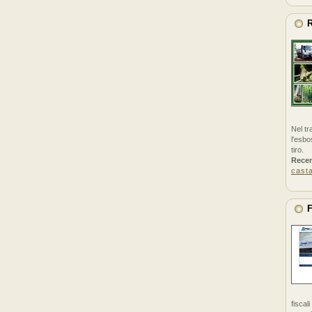
R
Nel tr
l'esbo
tiro.
Rece
cast
F
fiscal