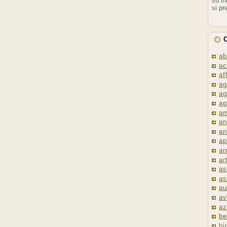
su in
si pr
C
ab
ac
af
ag
ag
ag
am
an
an
ap
ar
ar
as
as
au
av
az
be
bi