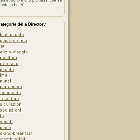
ternet sono molto più bassi che se
enota in hotel”
ategorie della Directory
bigliamento
quisti-on-line
fari
enzie-viaggio
ricoltura
riturismo
biente
imali
nunci
partamenti
redamento
te-cultura
sicurazioni
sociazioni
to
vocati
iende
d-and-breakfast
ocombustibili