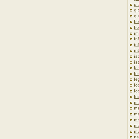
gi
gi
gu
ho
ho
im
in
in
in
is
is
la
le
le
lo
lo
lo
ma
me
m
m
mo
mu
na