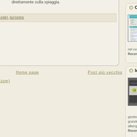
direttamente sulla spiaggia.
C
hotel
,
turismo
nel v
Rece
I
Home page
Post più vecchio
Atom)
gestio
grande
alberg
Rece