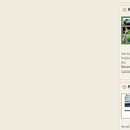
R
Nel tr
l'esbo
tiro.
Rece
cast
F
fiscal