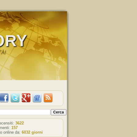
ORY
TÀ!
recensiti:
3622
enti:
157
o online da:
6032 giorni