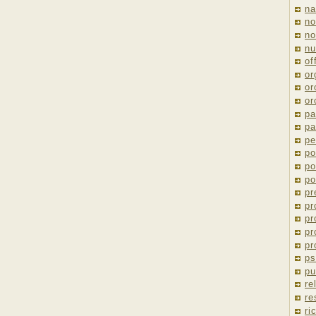
na
no
no
nu
of
or
or
or
pa
pa
pe
po
po
po
pr
pr
pr
pr
pr
ps
pu
re
re
ri