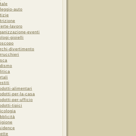
tale
leggio-auto
tizie
trizione
ferte-lavoro
ganizzazione-eventi
ologi-gioielli
oscopo
rchi-divertimento
rrucchieri
sca
dismo
litica
rtali
estiti
odotti-alimentari
odotti-per-la-casa
odotti-per-ufficio
odotti-tipici
icologia
bblicità
ligione
sidence
cette