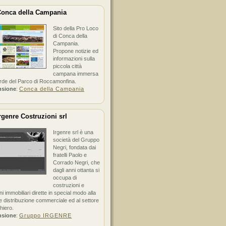
onca della Campania
Sito della Pro Loco
di Conca della
Campania.
Propone notizie ed
informazioni sulla
piccola città
campana immersa
erde del Parco di Roccamonfina.
nsione
:
Conca della Campania
rgenre Costruzioni srl
Irgenre srl è una
società del Gruppo
Negri, fondata dai
fratelli Paolo e
Corrado Negri, che
dagli anni ottanta si
occupa di
costruzioni e
ni immobiliari dirette in special modo alla
 distribuzione commerciale ed al settore
hiero.
nsione
:
Gruppo IRGENRE