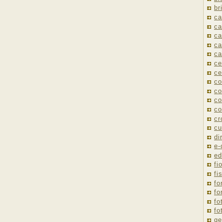
br
ca
ca
ca
ca
ca
ce
ce
co
co
co
co
cr
cu
di
e
ed
fio
fi
fo
fo
fo
fo
ge