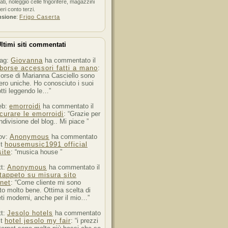
ati, noleggio celle frigorifere, magazzini
feri conto terzi.
nsione
:
Frigo Caserta
ltimi siti commentati
ag:
Giovanna
ha commentato il
borse accessori fatti a mano
:
orse di Marianna Casciello sono
ro uniche. Ho conosciuto i suoi
tti leggendo le…”
eb:
emorroidi
ha commentato il
curare le emorroidi
: “Grazie per
ndivisione del blog.. Mi piace ”
ov:
Anonymous
ha commentato
st
housemusic1991 official
ite
: “musica house ”
tt:
Anonymous
ha commentato il
tappeto su misura sito
rnet
: “Come cliente mi sono
to molto bene. Ottima scelta di
ti moderni, anche per il mio…”
tt:
Jesolo hotels
ha commentato
st
hotel jesolo my fair
: “i prezzi