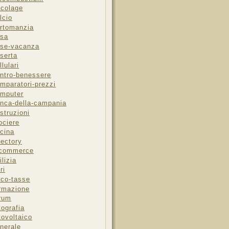
icolage
lcio
rtomanzia
sa
se-vacanza
serta
llulari
ntro-benessere
mparatori-prezzi
mputer
nca-della-campania
struzioni
ociere
cina
rectory
-commerce
ilizia
ri
sco-tasse
rmazione
rum
tografia
tovoltaico
nerale