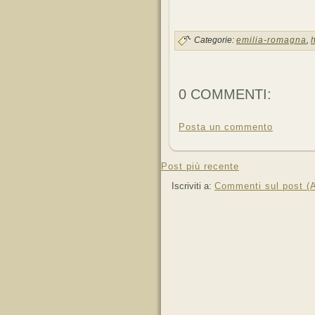
Categorie:
emilia-romagna
,
0 COMMENTI:
Posta un commento
Post più recente
Iscriviti a:
Commenti sul post (