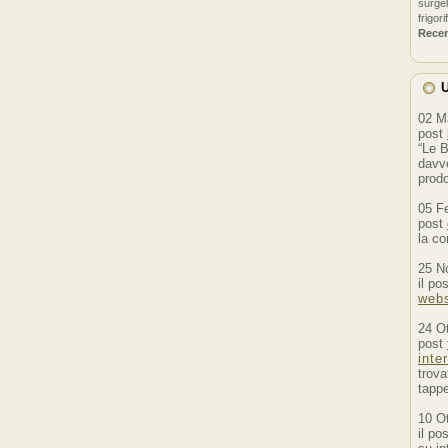
surgel
frigori
Rece
U
02 M
post
“Le B
davve
prodo
05 F
post
la co
25 N
il po
webs
24 O
post
inte
trova
tappe
10 O
il po