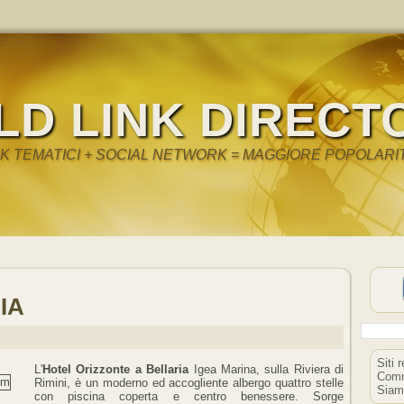
LD LINK DIRECT
NK TEMATICI + SOCIAL NETWORK = MAGGIORE POPOLARI
IA
Siti 
L'
Hotel Orizzonte a Bellaria
Igea Marina, sulla Riviera di
Comm
Rimini, è un moderno ed accogliente albergo quattro stelle
Siam
con piscina coperta e centro benessere. Sorge