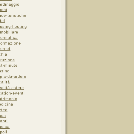
ardinaggio
ochi
ide-turistiche
tel
using-hosting
mobiliare
formatica
formazione
ternet
chia
truzione
st-minute
asing
gna-da-ardere
calità
calità-estere
cation-eventi
trimonio
dicina
eteo
oda
tori
sica
poli