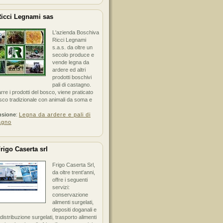
icci Legnami sas
L'azienda Boschiva
Ricci Legnami
s.a.s. da oltre un
secolo produce e
vende legna da
ardere ed altri
prodotti boschivi
pali di castagno.
arre i prodotti del bosco, viene praticato
sco tradizionale con animali da soma e
nsione
:
Legna da ardere e pali di
agno
rigo Caserta srl
Frigo Caserta Srl,
da oltre trent'anni,
offre i seguenti
servizi:
conservazione
alimenti surgelati,
depositi doganali e
i distribuzione surgelati, trasporto alimenti