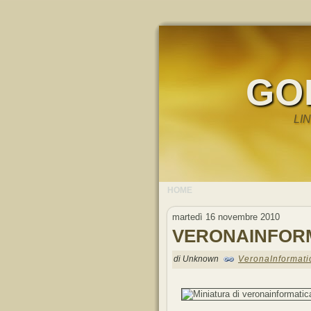
GO
LI
HOME
martedì 16 novembre 2010
VERONAINFOR
di Unknown
VeronaInformati