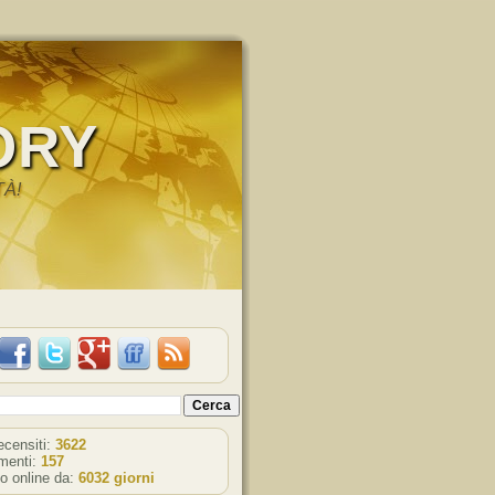
ORY
TÀ!
recensiti:
3622
enti:
157
o online da:
6032 giorni