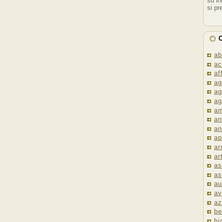
su in
si pr
C
ab
ac
af
ag
ag
ag
am
an
an
ap
ar
ar
as
as
au
av
az
be
bi