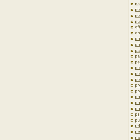
na
no
no
nu
of
or
or
or
pa
pa
pe
po
po
po
pr
pr
pr
pr
pr
ps
pu
re
re
ri