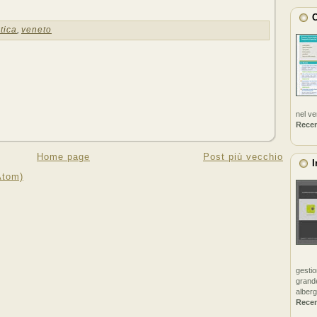
C
tica
,
veneto
nel v
Rece
Home page
Post più vecchio
I
Atom)
gestio
grande
alberg
Rece