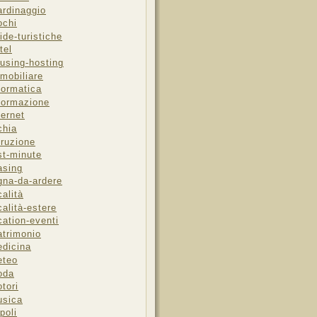
ardinaggio
ochi
ide-turistiche
tel
using-hosting
mobiliare
formatica
formazione
ternet
chia
truzione
st-minute
asing
gna-da-ardere
calità
calità-estere
cation-eventi
trimonio
dicina
eteo
oda
tori
sica
poli