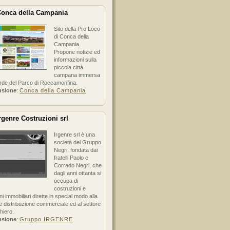
onca della Campania
Sito della Pro Loco
di Conca della
Campania.
Propone notizie ed
informazioni sulla
piccola città
campana immersa
erde del Parco di Roccamonfina.
nsione
:
Conca della Campania
rgenre Costruzioni srl
Irgenre srl è una
società del Gruppo
Negri, fondata dai
fratelli Paolo e
Corrado Negri, che
dagli anni ottanta si
occupa di
costruzioni e
ni immobiliari dirette in special modo alla
 distribuzione commerciale ed al settore
hiero.
nsione
:
Gruppo IRGENRE