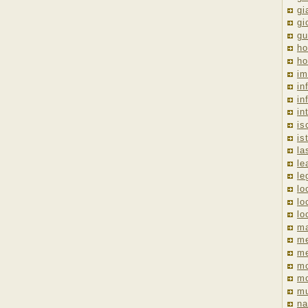
gi
gi
gu
ho
ho
im
in
in
in
is
is
la
le
le
lo
lo
lo
ma
me
m
m
mo
mu
na