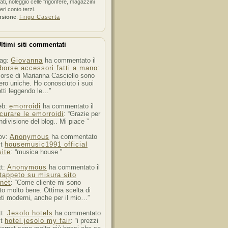
ati, noleggio celle frigorifere, magazzini
feri conto terzi.
nsione
:
Frigo Caserta
ltimi siti commentati
ag:
Giovanna
ha commentato il
borse accessori fatti a mano
:
orse di Marianna Casciello sono
ro uniche. Ho conosciuto i suoi
tti leggendo le…”
eb:
emorroidi
ha commentato il
curare le emorroidi
: “Grazie per
ndivisione del blog.. Mi piace ”
ov:
Anonymous
ha commentato
st
housemusic1991 official
ite
: “musica house ”
tt:
Anonymous
ha commentato il
tappeto su misura sito
rnet
: “Come cliente mi sono
to molto bene. Ottima scelta di
ti moderni, anche per il mio…”
tt:
Jesolo hotels
ha commentato
st
hotel jesolo my fair
: “i prezzi