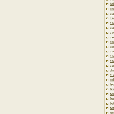
br
ca
ca
ca
ca
ca
ce
ce
co
co
co
co
cr
cu
di
e
ed
fio
fi
fo
fo
fo
fo
ge