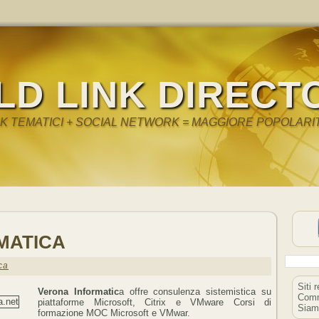
LD LINK DIRECT
NK TEMATICI + SOCIAL NETWORK = MAGGIORE POPOLARI
MATICA
ca
Siti 
Verona Informatic
a offre consulenza sistemistica su
Comm
piattaforme Microsoft, Citrix e VMware Corsi di
Siam
formazione MOC Microsoft e VMwar.