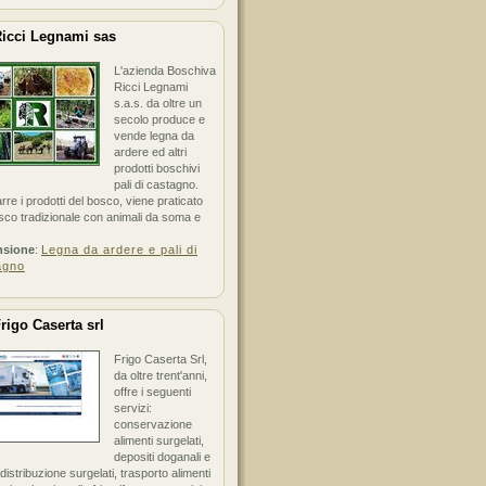
icci Legnami sas
L'azienda Boschiva
Ricci Legnami
s.a.s. da oltre un
secolo produce e
vende legna da
ardere ed altri
prodotti boschivi
pali di castagno.
arre i prodotti del bosco, viene praticato
sco tradizionale con animali da soma e
nsione
:
Legna da ardere e pali di
agno
rigo Caserta srl
Frigo Caserta Srl,
da oltre trent'anni,
offre i seguenti
servizi:
conservazione
alimenti surgelati,
depositi doganali e
i distribuzione surgelati, trasporto alimenti