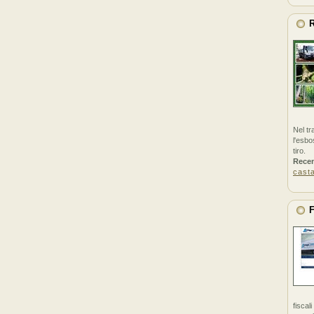
R
Nel tr
l'esbo
tiro.
Rece
cast
F
fiscal