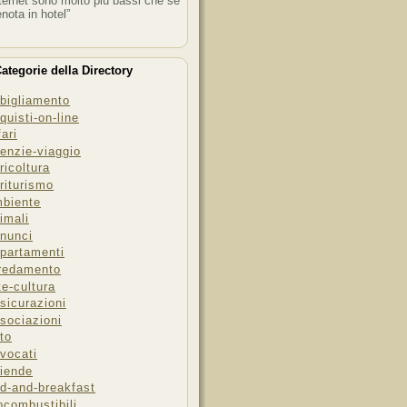
ternet sono molto più bassi che se
enota in hotel”
ategorie della Directory
bigliamento
quisti-on-line
fari
enzie-viaggio
ricoltura
riturismo
biente
imali
nunci
partamenti
redamento
te-cultura
sicurazioni
sociazioni
to
vocati
iende
d-and-breakfast
ocombustibili