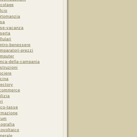
icolage
lcio
rtomanzia
sa
se-vacanza
serta
llulari
ntro-benessere
mparatori-prezzi
mputer
nca-della-campania
struzioni
ociere
cina
rectory
-commerce
ilizia
ri
sco-tasse
rmazione
rum
tografia
tovoltaico
nerale