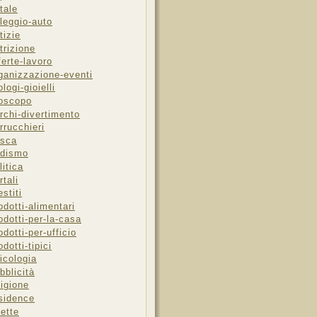
tale
leggio-auto
tizie
trizione
ferte-lavoro
ganizzazione-eventi
ologi-gioielli
oscopo
rchi-divertimento
rrucchieri
sca
dismo
litica
rtali
estiti
odotti-alimentari
odotti-per-la-casa
odotti-per-ufficio
odotti-tipici
icologia
bblicità
ligione
sidence
cette