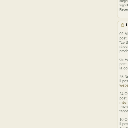
surgel
frigori
Rece
U
02 M
post
“Le B
davve
prodo
05 F
post
la co
25 N
il po
webs
24 O
post
inte
trova
tappe
10 O
il po