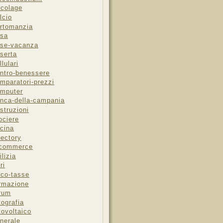
icolage
lcio
rtomanzia
sa
se-vacanza
serta
llulari
ntro-benessere
mparatori-prezzi
mputer
nca-della-campania
struzioni
ociere
cina
rectory
-commerce
ilizia
ri
sco-tasse
rmazione
rum
tografia
tovoltaico
nerale