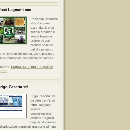
icci Legnami sas
L'azienda Boschiva
Ricci Legnami
s.a.s. da oltre un
secolo produce e
vende legna da
ardere ed altri
prodotti boschivi
pali di castagno.
arre i prodotti del bosco, viene praticato
sco tradizionale con animali da soma e
nsione
:
Legna da ardere e pali di
agno
rigo Caserta srl
Frigo Caserta Srl,
da oltre trent'anni,
offre i seguenti
servizi:
conservazione
alimenti surgelati,
depositi doganali e
i distribuzione surgelati, trasporto alimenti