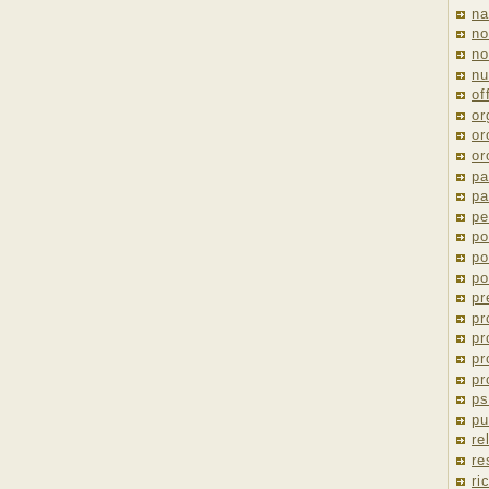
na
no
no
nu
of
or
or
or
pa
pa
pe
po
po
po
pr
pr
pr
pr
pr
ps
pu
re
re
ri