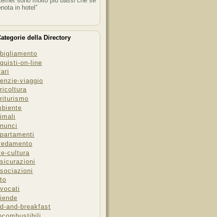
ternet sono molto più bassi che se
enota in hotel”
ategorie della Directory
bigliamento
quisti-on-line
fari
enzie-viaggio
ricoltura
riturismo
biente
imali
nunci
partamenti
redamento
te-cultura
sicurazioni
sociazioni
to
vocati
iende
d-and-breakfast
ocombustibili