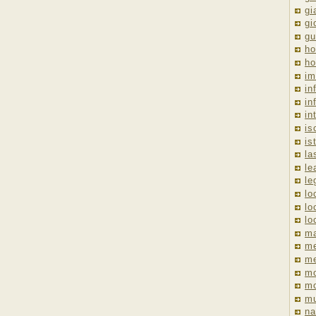
gi
gi
gu
ho
ho
im
in
in
in
is
is
la
le
le
lo
lo
lo
ma
me
m
m
mo
mu
na