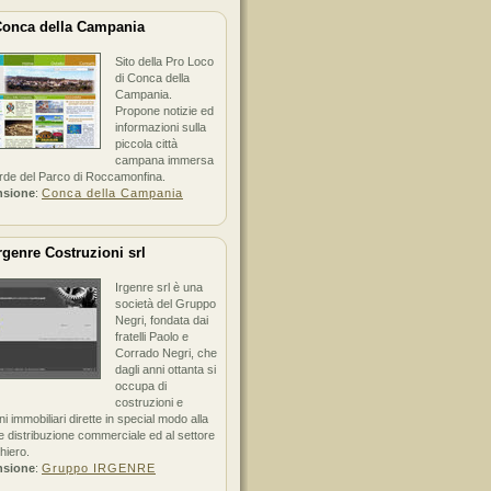
onca della Campania
Sito della Pro Loco
di Conca della
Campania.
Propone notizie ed
informazioni sulla
piccola città
campana immersa
erde del Parco di Roccamonfina.
nsione
:
Conca della Campania
rgenre Costruzioni srl
Irgenre srl è una
società del Gruppo
Negri, fondata dai
fratelli Paolo e
Corrado Negri, che
dagli anni ottanta si
occupa di
costruzioni e
ni immobiliari dirette in special modo alla
 distribuzione commerciale ed al settore
hiero.
nsione
:
Gruppo IRGENRE