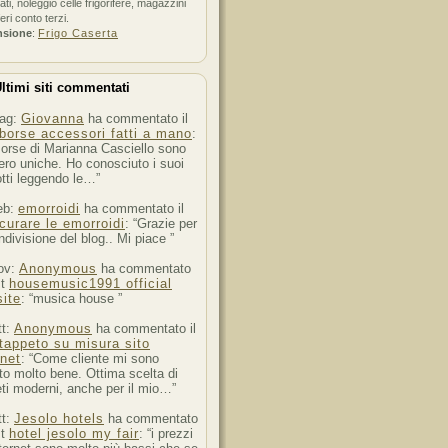
ati, noleggio celle frigorifere, magazzini
feri conto terzi.
nsione
:
Frigo Caserta
ltimi siti commentati
ag:
Giovanna
ha commentato il
borse accessori fatti a mano
:
orse di Marianna Casciello sono
ro uniche. Ho conosciuto i suoi
tti leggendo le…”
eb:
emorroidi
ha commentato il
curare le emorroidi
: “Grazie per
ndivisione del blog.. Mi piace ”
ov:
Anonymous
ha commentato
st
housemusic1991 official
ite
: “musica house ”
tt:
Anonymous
ha commentato il
tappeto su misura sito
rnet
: “Come cliente mi sono
to molto bene. Ottima scelta di
ti moderni, anche per il mio…”
tt:
Jesolo hotels
ha commentato
st
hotel jesolo my fair
: “i prezzi