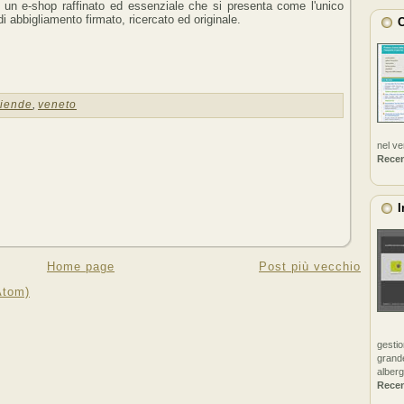
: un e-shop raffinato ed essenziale che si presenta come l'unico
di abbigliamento firmato, ricercato ed originale.
C
iende
,
veneto
nel v
Rece
I
Home page
Post più vecchio
Atom)
gestio
grande
alberg
Rece