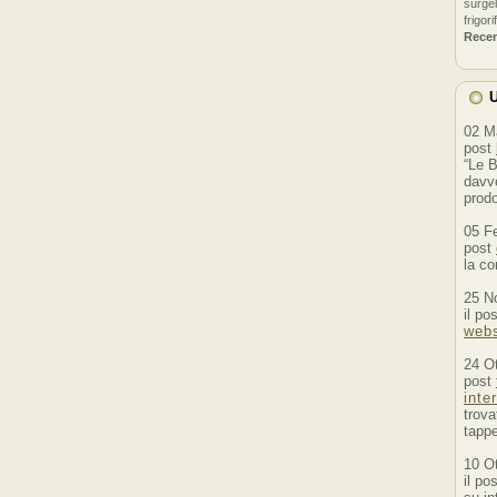
surgel
frigori
Rece
U
02 M
post
“Le B
davve
prodo
05 F
post
la co
25 N
il po
webs
24 O
post
inte
trova
tappe
10 O
il po