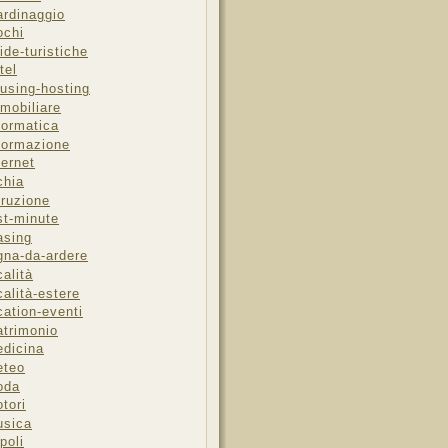
ardinaggio
ochi
ide-turistiche
tel
using-hosting
mobiliare
formatica
formazione
ternet
chia
truzione
st-minute
asing
gna-da-ardere
calità
calità-estere
cation-eventi
trimonio
dicina
eteo
oda
tori
sica
poli