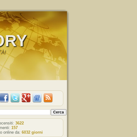
ORY
TÀ!
recensiti:
3622
enti:
157
o online da:
6032 giorni