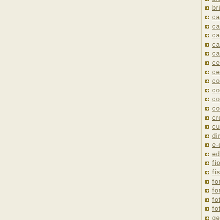
br
ca
ca
ca
ca
ca
ce
ce
co
co
co
co
cr
cu
di
e
ed
fio
fi
fo
fo
fo
fo
ge