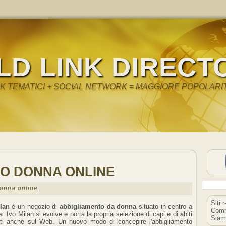
LD LINK DIRECT
NK TEMATICI + SOCIAL NETWORK = MAGGIORE POPOLARI
O DONNA ONLINE
onna online
Siti 
lan
è un negozio di
abbigliamento da donna
situato in centro a
Comm
. Ivo Milan si evolve e porta la propria selezione di capi e di abiti
Siam
ati anche sul Web. Un nuovo modo di concepire l'abbigliamento