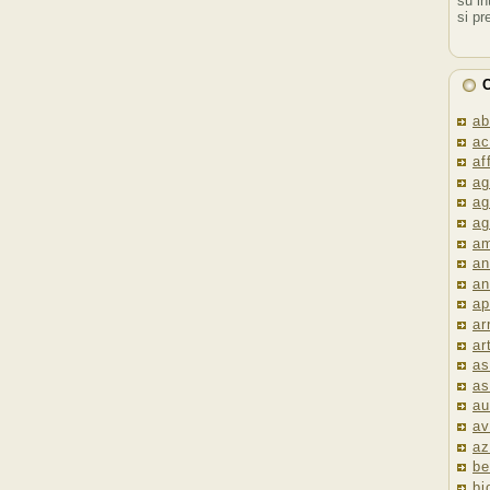
su in
si pr
C
ab
ac
af
ag
ag
ag
am
an
an
ap
ar
ar
as
as
au
av
az
be
bi