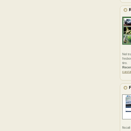
R
Nel tr
l'esbo
tiro.
Rece
cast
F
fiscal