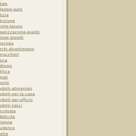
tale
leggio-auto
tizie
trizione
ferte-lavoro
ganizzazione-eventi
ologi-gioielli
oscopo
rchi-divertimento
rrucchieri
sca
dismo
litica
rtali
estiti
odotti-alimentari
odotti-per-la-casa
odotti-per-ufficio
odotti-tipici
icologia
bblicità
ligione
sidence
cette