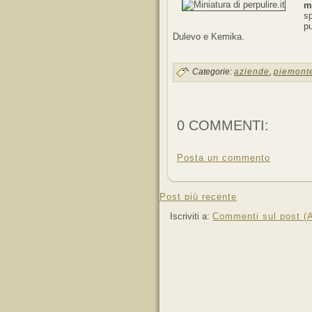
m
s
p
Dulevo e Kemika.
Categorie:
aziende
,
piemont
0 COMMENTI:
Posta un commento
Post più recente
Iscriviti a:
Commenti sul post (