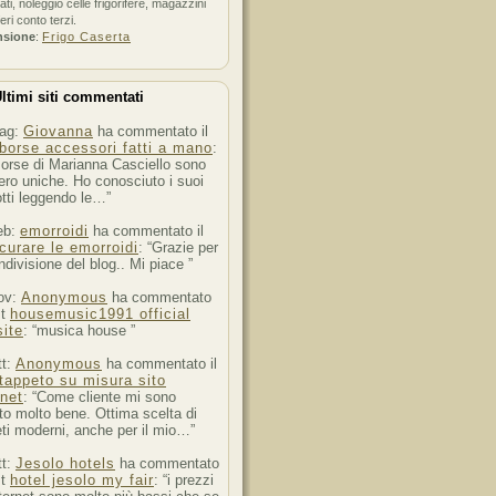
ati, noleggio celle frigorifere, magazzini
feri conto terzi.
nsione
:
Frigo Caserta
ltimi siti commentati
ag:
Giovanna
ha commentato il
borse accessori fatti a mano
:
orse di Marianna Casciello sono
ro uniche. Ho conosciuto i suoi
tti leggendo le…”
eb:
emorroidi
ha commentato il
curare le emorroidi
: “Grazie per
ndivisione del blog.. Mi piace ”
ov:
Anonymous
ha commentato
st
housemusic1991 official
ite
: “musica house ”
tt:
Anonymous
ha commentato il
tappeto su misura sito
rnet
: “Come cliente mi sono
to molto bene. Ottima scelta di
ti moderni, anche per il mio…”
tt:
Jesolo hotels
ha commentato
st
hotel jesolo my fair
: “i prezzi