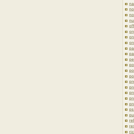
na
no
no
nu
of
or
or
or
pa
pa
pe
po
po
po
pr
pr
pr
pr
pr
ps
pu
re
re
ri