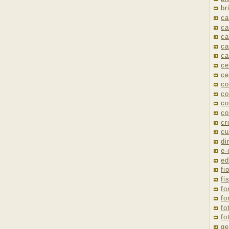
br
ca
ca
ca
ca
ca
ce
ce
co
co
co
co
cr
cu
di
e
ed
fio
fi
fo
fo
fo
fo
ge