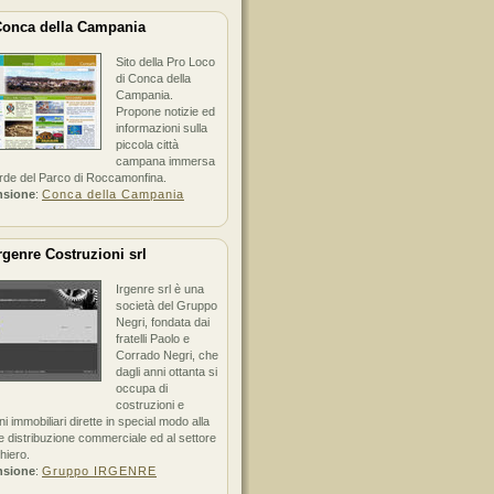
onca della Campania
Sito della Pro Loco
di Conca della
Campania.
Propone notizie ed
informazioni sulla
piccola città
campana immersa
erde del Parco di Roccamonfina.
nsione
:
Conca della Campania
rgenre Costruzioni srl
Irgenre srl è una
società del Gruppo
Negri, fondata dai
fratelli Paolo e
Corrado Negri, che
dagli anni ottanta si
occupa di
costruzioni e
ni immobiliari dirette in special modo alla
 distribuzione commerciale ed al settore
hiero.
nsione
:
Gruppo IRGENRE