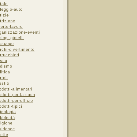
tale
leggio-auto
tizie
trizione
ferte-lavoro
ganizzazione-eventi
ologi-gioielli
oscopo
rchi-divertimento
rrucchieri
sca
dismo
litica
rtali
estiti
odotti-alimentari
odotti-per-la-casa
odotti-per-ufficio
odotti-tipici
icologia
bblicità
ligione
sidence
cette