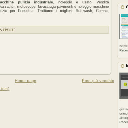
acchine pulizia industriale
, noleggio e usato. Vendita
pazzatrici, motoscope, lavasciuga pavimenti e noleggio macchine
C
ulizia per l'industria. Trattiamo i migliori: Rotowash, Comac,
e
,
servizi
nel v
Rece
I
Home page
Post più vecchio
Atom)
gestio
grande
alberg
Rece