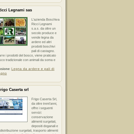
icci Legnami sas
L'azienda Boschiva
Ricci Legnami
s.a.s. da oltre un
secolo produce e
vende legna da
ardere ed altri
prodotti boschivi
pali di castagno.
arre i prodotti del bosco, viene praticato
sco tradizionale con animali da soma e
nsione
:
Legna da ardere e pali di
agno
rigo Caserta srl
Frigo Caserta Srl,
da oltre trent'anni,
offre i seguenti
servizi:
conservazione
alimenti surgelati,
depositi doganali e
i distribuzione surgelati, trasporto alimenti