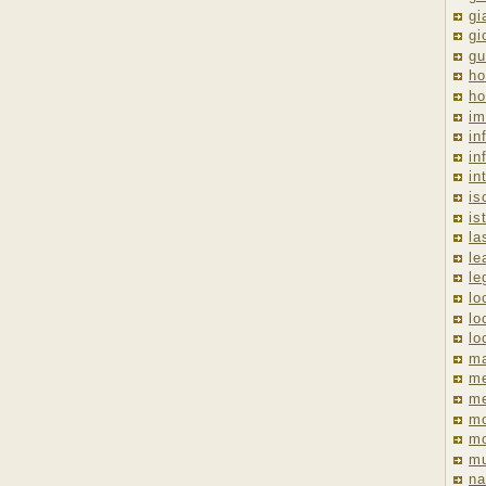
gi
gi
gu
ho
ho
im
in
in
in
is
is
la
le
le
lo
lo
lo
ma
me
m
m
mo
mu
na