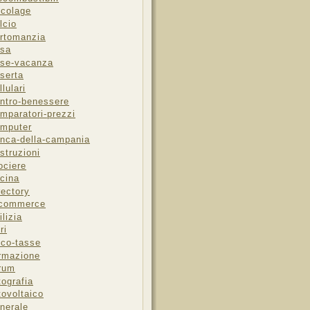
icolage
lcio
rtomanzia
sa
se-vacanza
serta
llulari
ntro-benessere
mparatori-prezzi
mputer
nca-della-campania
struzioni
ociere
cina
rectory
-commerce
ilizia
ri
sco-tasse
rmazione
rum
tografia
tovoltaico
nerale