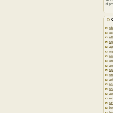
su in
si pr
C
ab
ac
af
ag
ag
ag
am
an
an
ap
ar
ar
as
as
au
av
az
be
bi