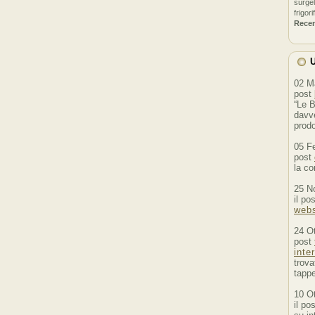
surgel
frigori
Rece
U
02 M
post
“Le B
davve
prodo
05 F
post
la co
25 N
il po
webs
24 O
post
inte
trova
tappe
10 O
il po