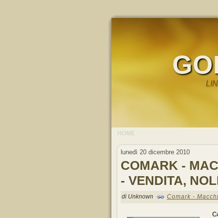
GO
LI
HOME
lunedì 20 dicembre 2010
COMARK - MAC
- VENDITA, NO
di Unknown
Comark - Macchin
C