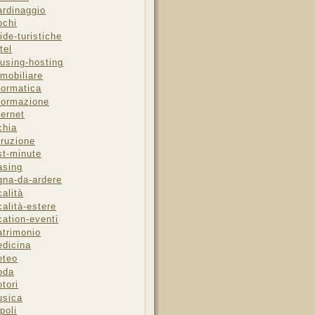
ardinaggio
ochi
ide-turistiche
tel
using-hosting
mobiliare
formatica
formazione
ternet
chia
truzione
st-minute
asing
gna-da-ardere
calità
calità-estere
cation-eventi
trimonio
dicina
eteo
oda
tori
sica
poli