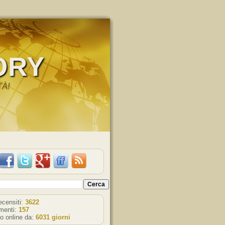
ORY
TÀ!
recensiti:
3622
enti:
157
o online da:
6031 giorni