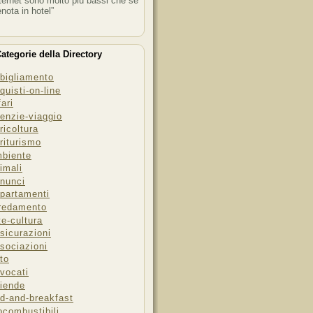
ternet sono molto più bassi che se
enota in hotel”
ategorie della Directory
bigliamento
quisti-on-line
fari
enzie-viaggio
ricoltura
riturismo
biente
imali
nunci
partamenti
redamento
te-cultura
sicurazioni
sociazioni
to
vocati
iende
d-and-breakfast
ocombustibili