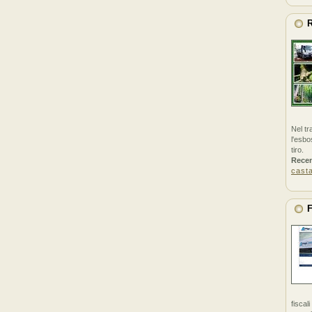
R
Nel tr
l'esbo
tiro.
Rece
cast
F
fiscal