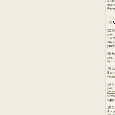
surgel
frigori
Rece
U
02 M
post
“Le B
davve
prodo
05 F
post
la co
25 N
il po
webs
24 O
post
inte
trova
tappe
10 O
il po