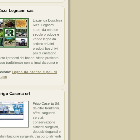
icci Legnami sas
L'azienda Boschiva
Ricci Legnami
s.a.s. da oltre un
secolo produce e
vende legna da
ardere ed altri
prodotti boschivi
pali di castagno.
arre i prodotti del bosco, viene praticato
sco tradizionale con animali da soma e
nsione
:
Legna da ardere e pali di
agno
rigo Caserta srl
Frigo Caserta Srl,
da oltre trent'anni,
offre i seguenti
servizi:
conservazione
alimenti surgelati,
depositi doganali e
i distribuzione surgelati, trasporto alimenti