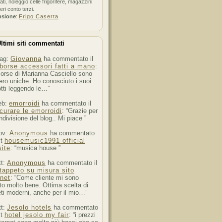
ati, noleggio celle frigorifere, magazzini
feri conto terzi.
nsione
:
Frigo Caserta
ltimi siti commentati
ag:
Giovanna
ha commentato il
borse accessori fatti a mano
:
orse di Marianna Casciello sono
ro uniche. Ho conosciuto i suoi
tti leggendo le…”
eb:
emorroidi
ha commentato il
curare le emorroidi
: “Grazie per
ndivisione del blog.. Mi piace ”
ov:
Anonymous
ha commentato
st
housemusic1991 official
ite
: “musica house ”
tt:
Anonymous
ha commentato il
tappeto su misura sito
rnet
: “Come cliente mi sono
to molto bene. Ottima scelta di
ti moderni, anche per il mio…”
tt:
Jesolo hotels
ha commentato
st
hotel jesolo my fair
: “i prezzi