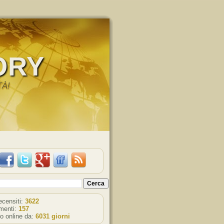
ORY
TÀ!
recensiti:
3622
enti:
157
o online da:
6031 giorni