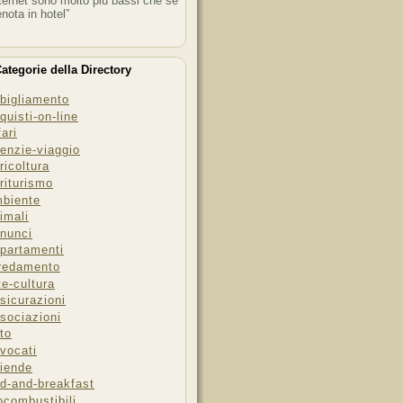
ternet sono molto più bassi che se
enota in hotel”
ategorie della Directory
bigliamento
quisti-on-line
fari
enzie-viaggio
ricoltura
riturismo
biente
imali
nunci
partamenti
redamento
te-cultura
sicurazioni
sociazioni
to
vocati
iende
d-and-breakfast
ocombustibili