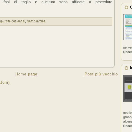
fasi di taglio e cucitura sono affidate a procedure
C
quisti-on-line
,
lombardia
nel v
Rece
I
Home page
Post più vecchio
Atom)
gestio
grande
alberg
Rece