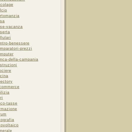
icolage
lcio
rtomanzia
sa
se-vacanza
serta
llulari
ntro-benessere
mparatori-prezzi
mputer
nca-della-campania
struzioni
ociere
cina
rectory
-commerce
ilizia
ri
sco-tasse
rmazione
rum
tografia
tovoltaico
nerale