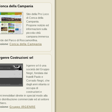
onca della Campania
Sito della Pro Loco
di Conca della
Campania.
Propone notizie ed
informazioni sulla
piccola città
campana immersa
erde del Parco di Roccamonfina.
nsione
:
Conca della Campania
rgenre Costruzioni srl
Irgenre srl è una
società del Gruppo
Negri, fondata dai
fratelli Paolo e
Corrado Negri, che
dagli anni ottanta si
occupa di
costruzioni e
ni immobiliari dirette in special modo alla
 distribuzione commerciale ed al settore
hiero.
nsione
:
Gruppo IRGENRE