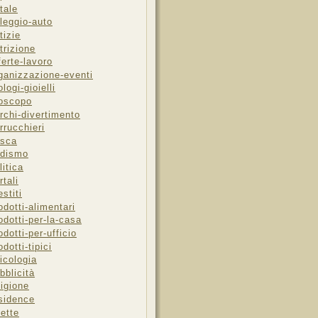
tale
leggio-auto
tizie
trizione
ferte-lavoro
ganizzazione-eventi
ologi-gioielli
oscopo
rchi-divertimento
rrucchieri
sca
dismo
litica
rtali
estiti
odotti-alimentari
odotti-per-la-casa
odotti-per-ufficio
odotti-tipici
icologia
bblicità
ligione
sidence
cette