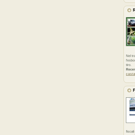
R
Nel tr
l'esbo
tiro.
Rece
cast
F
fiscal