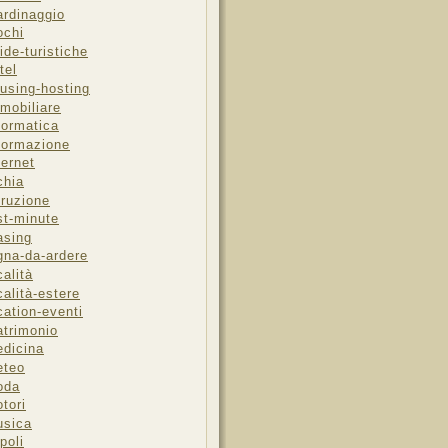
ardinaggio
ochi
ide-turistiche
tel
using-hosting
mobiliare
formatica
formazione
ternet
chia
truzione
st-minute
asing
gna-da-ardere
calità
calità-estere
cation-eventi
trimonio
dicina
eteo
oda
tori
sica
poli