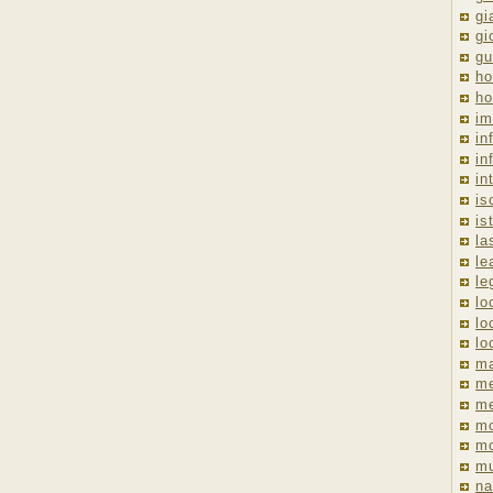
gi
gi
gu
ho
ho
im
in
in
in
is
is
la
le
le
lo
lo
lo
ma
me
m
m
mo
mu
na