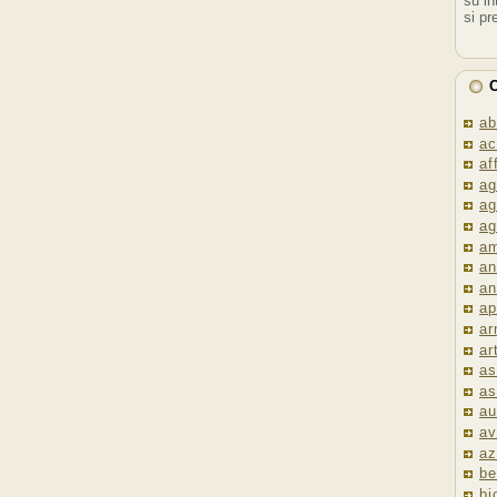
su in
si pr
C
ab
ac
af
ag
ag
ag
am
an
an
ap
ar
ar
as
as
au
av
az
be
bi