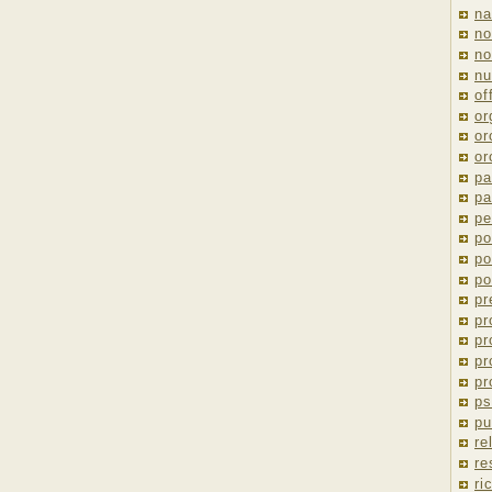
na
no
no
nu
of
or
or
or
pa
pa
pe
po
po
po
pr
pr
pr
pr
pr
ps
pu
re
re
ri