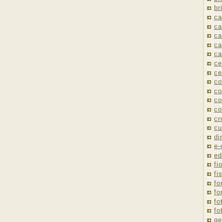
br
ca
ca
ca
ca
ca
ce
ce
co
co
co
co
cr
cu
di
e
ed
fio
fi
fo
fo
fo
fo
ge