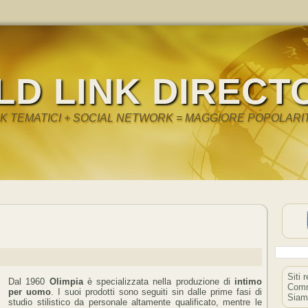
LD LINK DIRECT
NK TEMATICI + SOCIAL NETWORK = MAGGIORE POPOLARI
Siti 
Dal 1960
Olimpia
è specializzata nella produzione di
intimo
Comm
per uomo
. I suoi prodotti sono seguiti sin dalle prime fasi di
Siam
studio stilistico da personale altamente qualificato, mentre le