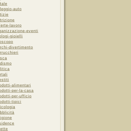
tale
leggio-auto
tizie
trizione
ferte-lavoro
ganizzazione-eventi
ologi-gioielli
oscopo
rchi-divertimento
rrucchieri
sca
dismo
litica
rtali
estiti
odotti-alimentari
odotti-per-la-casa
odotti-per-ufficio
odotti-tipici
icologia
bblicità
ligione
sidence
cette