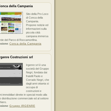
onca della Campania
Sito della Pro Loco
di Conca della
Campania.
Propone notizie ed
informazioni sulla
piccola città
campana immersa
erde del Parco di Roccamonfina.
nsione
:
Conca della Campania
rgenre Costruzioni srl
Irgenre srl è una
società del Gruppo
Negri, fondata dai
fratelli Paolo e
Corrado Negri, che
dagli anni ottanta si
occupa di
costruzioni e
ni immobiliari dirette in special modo alla
 distribuzione commerciale ed al settore
hiero.
nsione
:
Gruppo IRGENRE