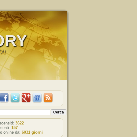
ORY
TÀ!
recensiti:
3622
enti:
157
o online da:
6031 giorni