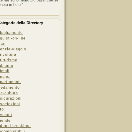
ternet sono molto più bassi che se
enota in hotel”
ategorie della Directory
bigliamento
quisti-on-line
fari
enzie-viaggio
ricoltura
riturismo
biente
imali
nunci
partamenti
redamento
te-cultura
sicurazioni
sociazioni
to
vocati
iende
d-and-breakfast
ocombustibili