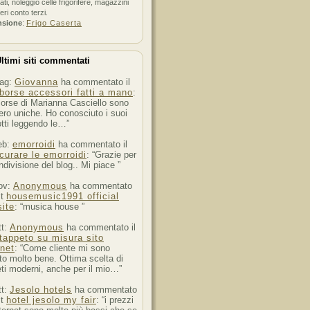
ati, noleggio celle frigorifere, magazzini
feri conto terzi.
nsione
:
Frigo Caserta
ltimi siti commentati
ag:
Giovanna
ha commentato il
borse accessori fatti a mano
:
orse di Marianna Casciello sono
ro uniche. Ho conosciuto i suoi
tti leggendo le…”
eb:
emorroidi
ha commentato il
curare le emorroidi
: “Grazie per
ndivisione del blog.. Mi piace ”
ov:
Anonymous
ha commentato
st
housemusic1991 official
ite
: “musica house ”
tt:
Anonymous
ha commentato il
tappeto su misura sito
rnet
: “Come cliente mi sono
to molto bene. Ottima scelta di
ti moderni, anche per il mio…”
tt:
Jesolo hotels
ha commentato
st
hotel jesolo my fair
: “i prezzi