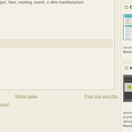
ozi, fiere, meeting, eventi, e altre manifestazioni.
C
nel v
Rece
I
Home page
Post più vecchio
Atom)
gestio
grande
alberg
Rece