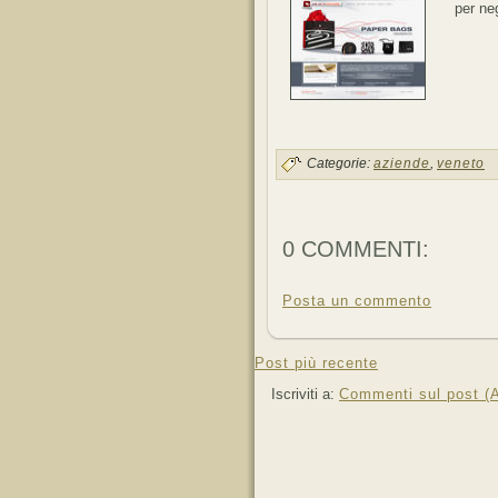
per neg
Categorie:
aziende
,
veneto
0 COMMENTI:
Posta un commento
Post più recente
Iscriviti a:
Commenti sul post (