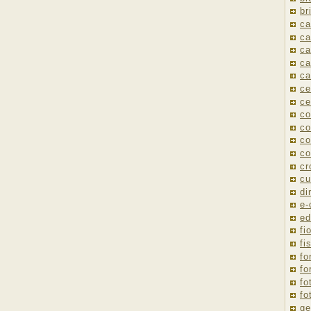
br
ca
ca
ca
ca
ca
ce
ce
co
co
co
co
cr
cu
di
e
ed
fio
fi
fo
fo
fo
fo
ge