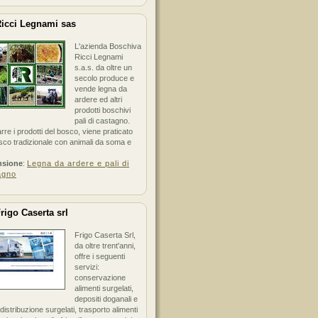
icci Legnami sas
L'azienda Boschiva
Ricci Legnami
s.a.s. da oltre un
secolo produce e
vende legna da
ardere ed altri
prodotti boschivi
pali di castagno.
arre i prodotti del bosco, viene praticato
sco tradizionale con animali da soma e
nsione
:
Legna da ardere e pali di
agno
rigo Caserta srl
Frigo Caserta Srl,
da oltre trent'anni,
offre i seguenti
servizi:
conservazione
alimenti surgelati,
depositi doganali e
i distribuzione surgelati, trasporto alimenti