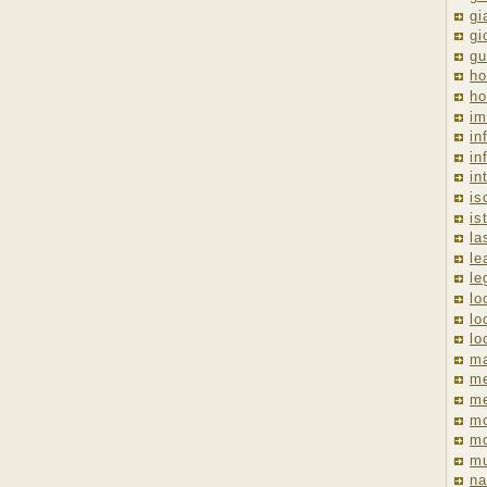
gi
gi
gu
ho
ho
im
in
in
in
is
is
la
le
le
lo
lo
lo
ma
me
m
m
mo
mu
na