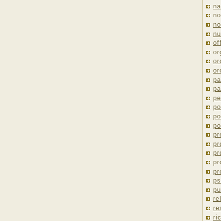
na
no
no
nu
of
or
or
or
pa
pa
pe
po
po
po
pr
pr
pr
pr
pr
ps
pu
re
re
ri