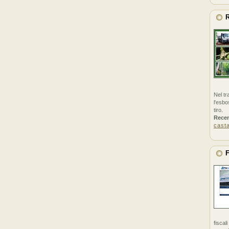
R
Nel tr
l'esbo
tiro.
Rece
cast
F
fiscal