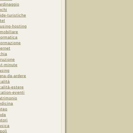
ardinaggio
ochi
ide-turistiche
tel
using-hosting
mobiliare
formatica
formazione
ternet
chia
truzione
st-minute
asing
gna-da-ardere
calità
calità-estere
cation-eventi
trimonio
dicina
eteo
oda
tori
sica
poli