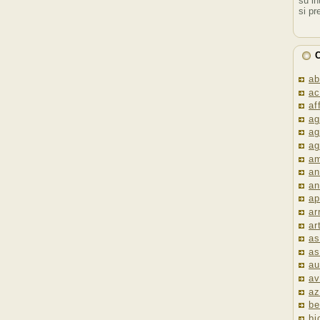
su in
si pr
C
ab
ac
af
ag
ag
ag
am
an
an
ap
ar
ar
as
as
au
av
az
be
bi