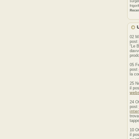
surgel
frigori
Rece
U
02 M
post
“Le B
davve
prodo
05 F
post
la co
25 N
il po
webs
24 O
post
inte
trova
tappe
10 O
il po