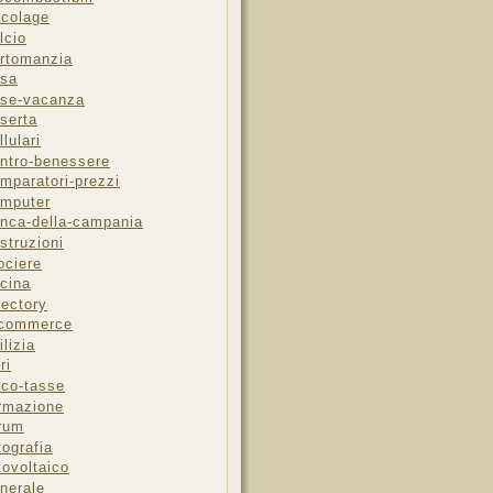
icolage
lcio
rtomanzia
sa
se-vacanza
serta
llulari
ntro-benessere
mparatori-prezzi
mputer
nca-della-campania
struzioni
ociere
cina
rectory
-commerce
ilizia
ri
sco-tasse
rmazione
rum
tografia
tovoltaico
nerale