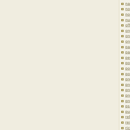
na
no
no
nu
of
or
or
or
pa
pa
pe
po
po
po
pr
pr
pr
pr
pr
ps
pu
re
re
ri