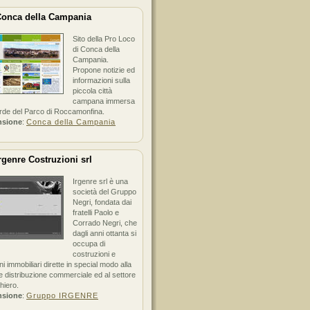
onca della Campania
Sito della Pro Loco
di Conca della
Campania.
Propone notizie ed
informazioni sulla
piccola città
campana immersa
erde del Parco di Roccamonfina.
nsione
:
Conca della Campania
rgenre Costruzioni srl
Irgenre srl è una
società del Gruppo
Negri, fondata dai
fratelli Paolo e
Corrado Negri, che
dagli anni ottanta si
occupa di
costruzioni e
ni immobiliari dirette in special modo alla
 distribuzione commerciale ed al settore
hiero.
nsione
:
Gruppo IRGENRE