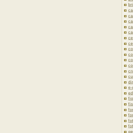
br
ca
ca
ca
ca
ca
ce
ce
co
co
co
co
cr
cu
di
e
ed
fio
fi
fo
fo
fo
fo
ge