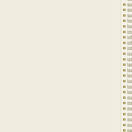
gi
gi
gu
ho
ho
im
in
in
in
is
is
la
le
le
lo
lo
lo
ma
me
m
m
mo
mu
na