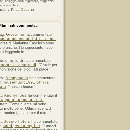
ati, noleggio celle frigorifere, magazzini
feri conto terzi.
nsione
:
Frigo Caserta
ltimi siti commentati
ag:
Giovanna
ha commentato il
borse accessori fatti a mano
:
orse di Marianna Casciello sono
ro uniche. Ho conosciuto i suoi
tti leggendo le…”
eb:
emorroidi
ha commentato il
curare le emorroidi
: “Grazie per
ndivisione del blog.. Mi piace ”
ov:
Anonymous
ha commentato
st
housemusic1991 official
ite
: “musica house ”
tt:
Anonymous
ha commentato il
tappeto su misura sito
rnet
: “Come cliente mi sono
to molto bene. Ottima scelta di
ti moderni, anche per il mio…”
tt:
Jesolo hotels
ha commentato
st
hotel jesolo my fair
: “i prezzi