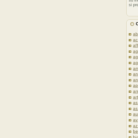
su in
si pr
C
ab
ac
af
ag
ag
ag
am
an
an
ap
ar
ar
as
as
au
av
az
be
bi