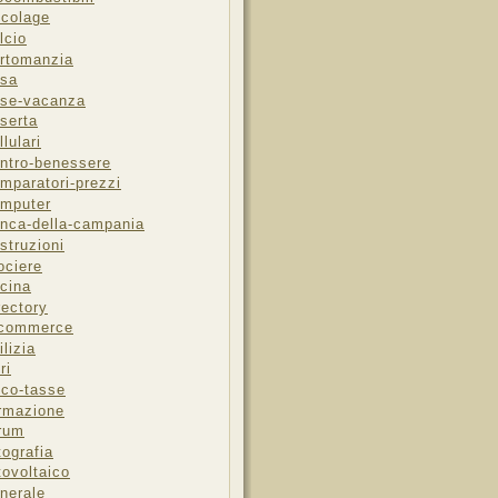
icolage
lcio
rtomanzia
sa
se-vacanza
serta
llulari
ntro-benessere
mparatori-prezzi
mputer
nca-della-campania
struzioni
ociere
cina
rectory
-commerce
ilizia
ri
sco-tasse
rmazione
rum
tografia
tovoltaico
nerale