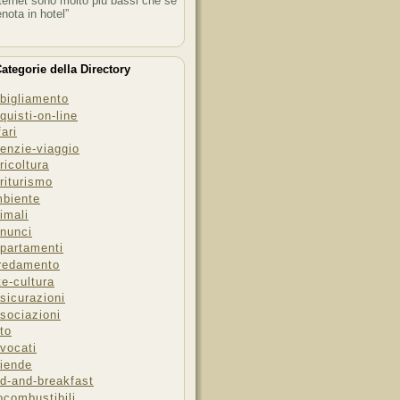
ternet sono molto più bassi che se
enota in hotel”
ategorie della Directory
bigliamento
quisti-on-line
fari
enzie-viaggio
ricoltura
riturismo
biente
imali
nunci
partamenti
redamento
te-cultura
sicurazioni
sociazioni
to
vocati
iende
d-and-breakfast
ocombustibili