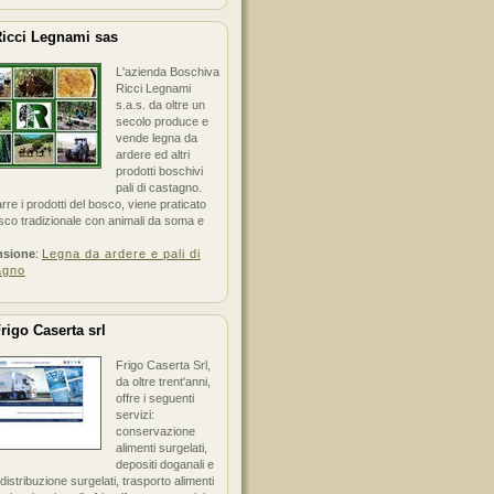
icci Legnami sas
L'azienda Boschiva
Ricci Legnami
s.a.s. da oltre un
secolo produce e
vende legna da
ardere ed altri
prodotti boschivi
pali di castagno.
arre i prodotti del bosco, viene praticato
sco tradizionale con animali da soma e
nsione
:
Legna da ardere e pali di
agno
rigo Caserta srl
Frigo Caserta Srl,
da oltre trent'anni,
offre i seguenti
servizi:
conservazione
alimenti surgelati,
depositi doganali e
i distribuzione surgelati, trasporto alimenti