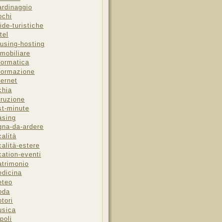
ardinaggio
ochi
ide-turistiche
tel
using-hosting
mobiliare
formatica
formazione
ternet
chia
truzione
st-minute
asing
gna-da-ardere
calità
calità-estere
cation-eventi
trimonio
dicina
eteo
oda
tori
sica
poli