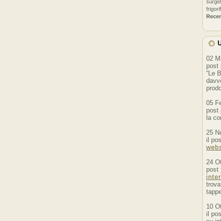
surgel
frigori
Rece
U
02 M
post
“Le B
davve
prodo
05 F
post
la co
25 N
il po
webs
24 O
post
inte
trova
tappe
10 O
il po