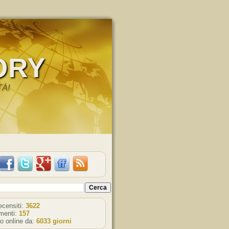
ORY
TÀ!
recensiti:
3622
enti:
157
o online da:
6033 giorni