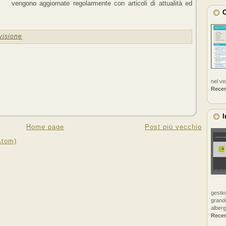
vengono aggiornate regolarmente con articoli di attualità ed
C
visione
nel v
Rece
I
Home page
Post più vecchio
Atom)
gestio
grande
alberg
Rece