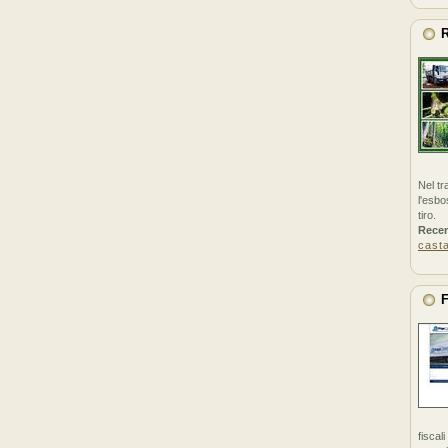
R
Nel tr
l'esbo
tiro.
Rece
cast
F
fiscal