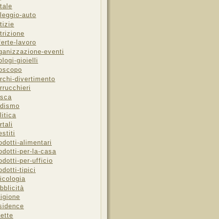
tale
leggio-auto
tizie
trizione
ferte-lavoro
ganizzazione-eventi
ologi-gioielli
oscopo
rchi-divertimento
rrucchieri
sca
dismo
litica
rtali
estiti
odotti-alimentari
odotti-per-la-casa
odotti-per-ufficio
odotti-tipici
icologia
bblicità
ligione
sidence
cette