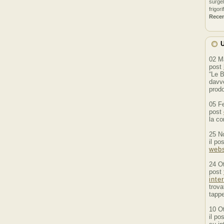
surgel
frigori
Rece
U
02 M
post
“Le B
davve
prodo
05 F
post
la co
25 N
il po
webs
24 O
post
inte
trova
tappe
10 O
il po