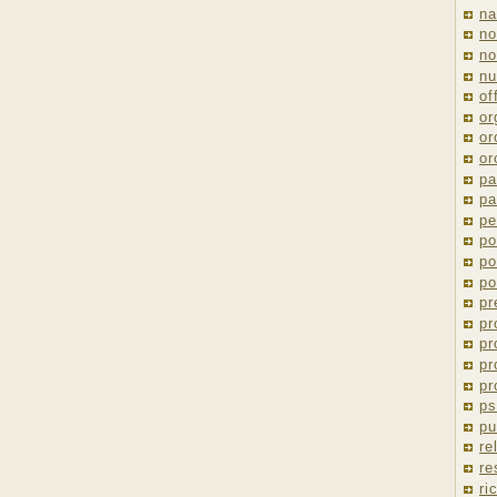
na
no
no
nu
of
or
or
or
pa
pa
pe
po
po
po
pr
pr
pr
pr
pr
ps
pu
re
re
ri