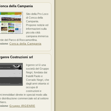
onca della Campania
Sito della Pro Loco
di Conca della
Campania.
Propone notizie ed
informazioni sulla
piccola città
campana immersa
erde del Parco di Roccamonfina.
nsione
:
Conca della Campania
rgenre Costruzioni srl
Irgenre srl è una
società del Gruppo
Negri, fondata dai
fratelli Paolo e
Corrado Negri, che
dagli anni ottanta si
occupa di
costruzioni e
ni immobiliari dirette in special modo alla
 distribuzione commerciale ed al settore
hiero.
nsione
:
Gruppo IRGENRE