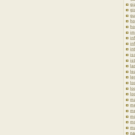
gi
gi
gu
ho
ho
im
in
in
in
is
is
la
le
le
lo
lo
lo
ma
me
m
m
mo
mu
na