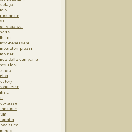
icolage
lcio
rtomanzia
sa
se-vacanza
serta
llulari
ntro-benessere
mparatori-prezzi
mputer
nca-della-campania
struzioni
ociere
cina
rectory
-commerce
ilizia
ri
sco-tasse
rmazione
rum
tografia
tovoltaico
nerale