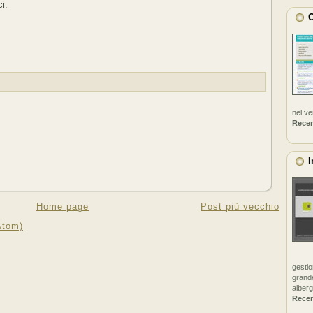
i.
C
nel v
Rece
I
Home page
Post più vecchio
Atom)
gestio
grande
alberg
Rece