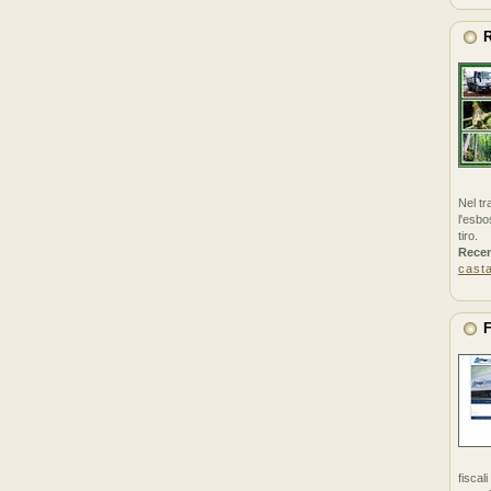
R
Nel tr
l'esbo
tiro.
Rece
cast
F
fiscal