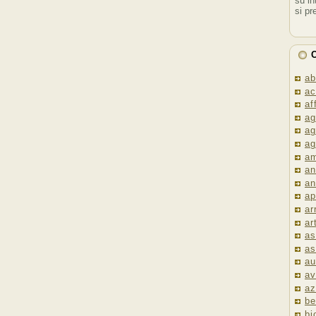
su in
si pr
C
ab
ac
af
ag
ag
ag
am
an
an
ap
ar
ar
as
as
au
av
az
be
bi