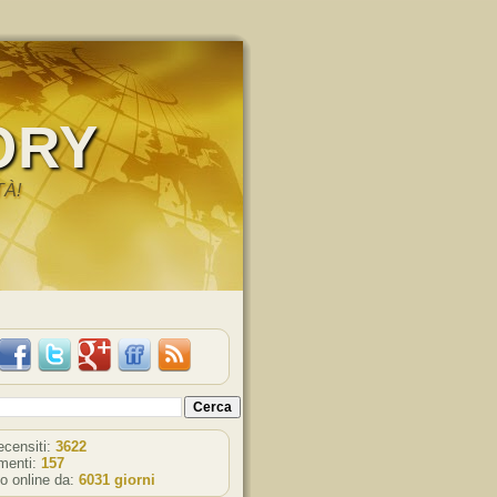
ORY
TÀ!
recensiti:
3622
enti:
157
o online da:
6031 giorni