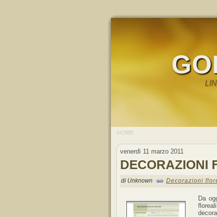
GO
LI
HOME
venerdì 11 marzo 2011
DECORAZIONI 
di Unknown
Decorazioni flor
Da ogg
flore
decora