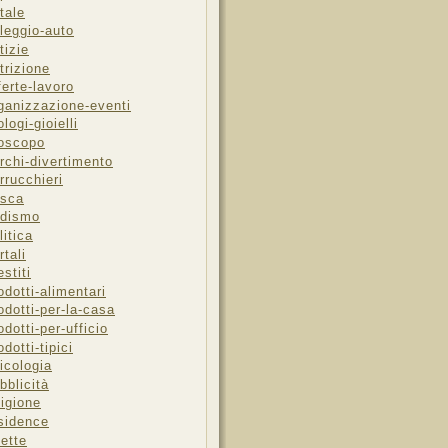
tale
leggio-auto
tizie
trizione
ferte-lavoro
ganizzazione-eventi
ologi-gioielli
oscopo
rchi-divertimento
rrucchieri
sca
dismo
litica
rtali
estiti
odotti-alimentari
odotti-per-la-casa
odotti-per-ufficio
odotti-tipici
icologia
bblicità
ligione
sidence
cette