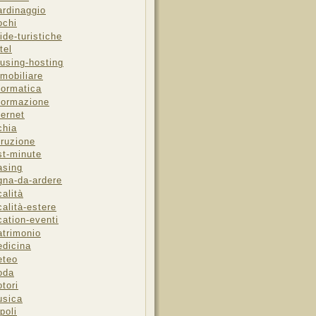
ardinaggio
ochi
ide-turistiche
tel
using-hosting
mobiliare
formatica
formazione
ternet
chia
truzione
st-minute
asing
gna-da-ardere
calità
calità-estere
cation-eventi
trimonio
dicina
eteo
oda
tori
sica
poli