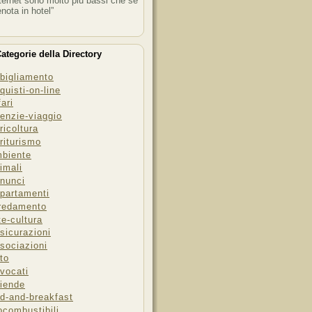
ternet sono molto più bassi che se
enota in hotel”
ategorie della Directory
bigliamento
quisti-on-line
fari
enzie-viaggio
ricoltura
riturismo
biente
imali
nunci
partamenti
redamento
te-cultura
sicurazioni
sociazioni
to
vocati
iende
d-and-breakfast
ocombustibili