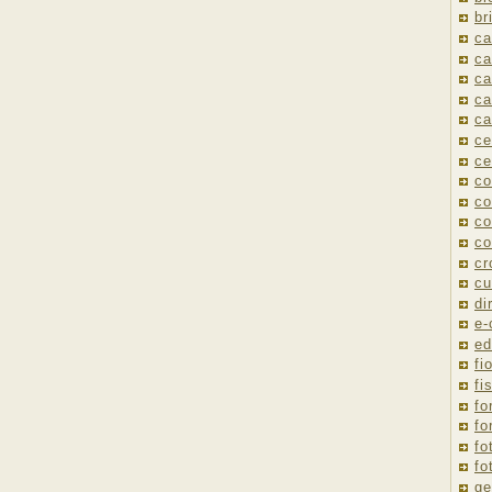
br
ca
ca
ca
ca
ca
ce
ce
co
co
co
co
cr
cu
di
e
ed
fio
fi
fo
fo
fo
fo
ge