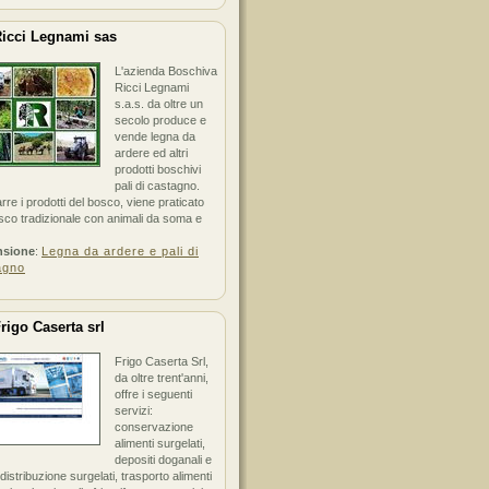
icci Legnami sas
L'azienda Boschiva
Ricci Legnami
s.a.s. da oltre un
secolo produce e
vende legna da
ardere ed altri
prodotti boschivi
pali di castagno.
arre i prodotti del bosco, viene praticato
sco tradizionale con animali da soma e
nsione
:
Legna da ardere e pali di
agno
rigo Caserta srl
Frigo Caserta Srl,
da oltre trent'anni,
offre i seguenti
servizi:
conservazione
alimenti surgelati,
depositi doganali e
i distribuzione surgelati, trasporto alimenti