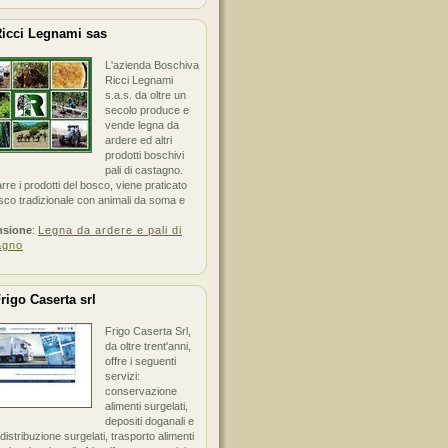
icci Legnami sas
L'azienda Boschiva
Ricci Legnami
s.a.s. da oltre un
secolo produce e
vende legna da
ardere ed altri
prodotti boschivi
pali di castagno.
arre i prodotti del bosco, viene praticato
sco tradizionale con animali da soma e
nsione
:
Legna da ardere e pali di
agno
rigo Caserta srl
Frigo Caserta Srl,
da oltre trent'anni,
offre i seguenti
servizi:
conservazione
alimenti surgelati,
depositi doganali e
i distribuzione surgelati, trasporto alimenti