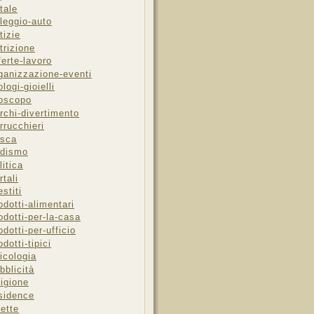
tale
leggio-auto
tizie
trizione
ferte-lavoro
ganizzazione-eventi
ologi-gioielli
oscopo
rchi-divertimento
rrucchieri
sca
dismo
litica
rtali
estiti
odotti-alimentari
odotti-per-la-casa
odotti-per-ufficio
odotti-tipici
icologia
bblicità
ligione
sidence
cette