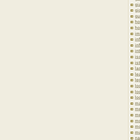
gi
gi
gu
ho
ho
im
in
in
in
is
is
la
le
le
lo
lo
lo
ma
me
m
m
mo
mu
na