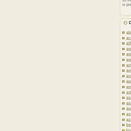
su in
si pr
C
ab
ac
af
ag
ag
ag
am
an
an
ap
ar
ar
as
as
au
av
az
be
bi