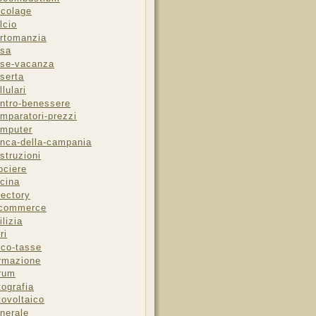
icolage
lcio
rtomanzia
sa
se-vacanza
serta
llulari
ntro-benessere
mparatori-prezzi
mputer
nca-della-campania
struzioni
ociere
cina
rectory
-commerce
ilizia
ri
sco-tasse
rmazione
rum
tografia
tovoltaico
nerale