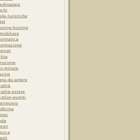
ardinaggio
ochi
ide-turistiche
tel
using-hosting
mobiliare
formatica
formazione
ternet
chia
truzione
st-minute
asing
gna-da-ardere
calità
calità-estere
cation-eventi
trimonio
dicina
eteo
oda
tori
sica
poli