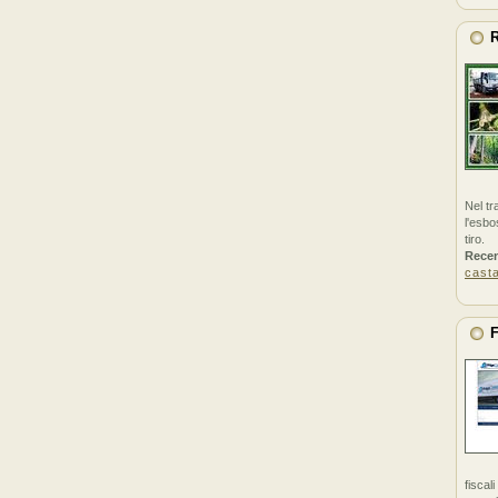
R
Nel tr
l'esbo
tiro.
Rece
cast
F
fiscal