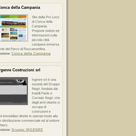
onca della Campania
Sito della Pro Loco
di Conca della
Campania.
Propone notizie ed
informazioni sulla
piccola città
campana immersa
erde del Parco di Roccamonfina.
nsione
:
Conca della Campania
rgenre Costruzioni srl
Irgenre srl è una
società del Gruppo
Negri, fondata dai
fratelli Paolo e
Corrado Negri, che
dagli anni ottanta si
occupa di
costruzioni e
ni immobiliari dirette in special modo alla
 distribuzione commerciale ed al settore
hiero.
nsione
:
Gruppo IRGENRE