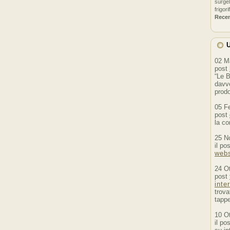
surgel
frigori
Rece
U
02 M
post
“Le B
davve
prodo
05 F
post
la co
25 N
il po
webs
24 O
post
inte
trova
tappe
10 O
il po