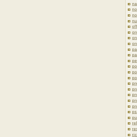
na
no
no
nu
of
or
or
or
pa
pa
pe
po
po
po
pr
pr
pr
pr
pr
ps
pu
re
re
ri