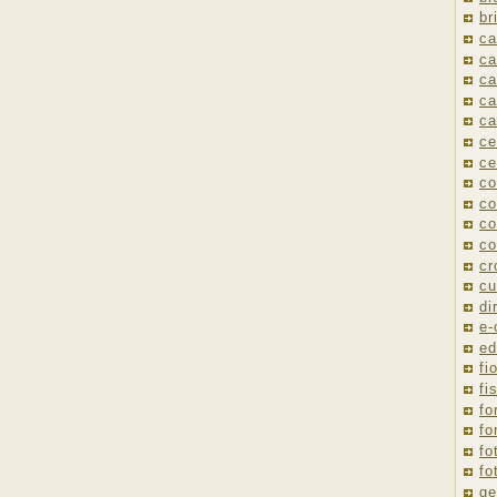
br
ca
ca
ca
ca
ca
ce
ce
co
co
co
co
cr
cu
di
e
ed
fio
fi
fo
fo
fo
fo
ge