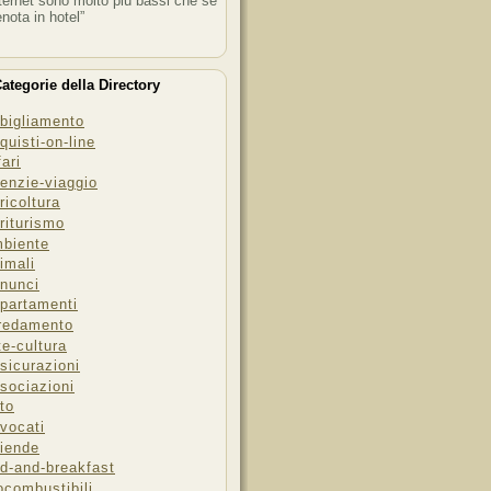
ternet sono molto più bassi che se
enota in hotel”
ategorie della Directory
bigliamento
quisti-on-line
fari
enzie-viaggio
ricoltura
riturismo
biente
imali
nunci
partamenti
redamento
te-cultura
sicurazioni
sociazioni
to
vocati
iende
d-and-breakfast
ocombustibili