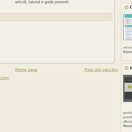
articoli, tutorial e guide presenti.
C
nel v
Rece
I
Home page
Post più vecchio
Atom)
gestio
grande
alberg
Rece