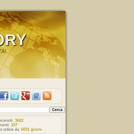
ORY
TÀ!
recensiti:
3622
enti:
157
o online da:
6031 giorni