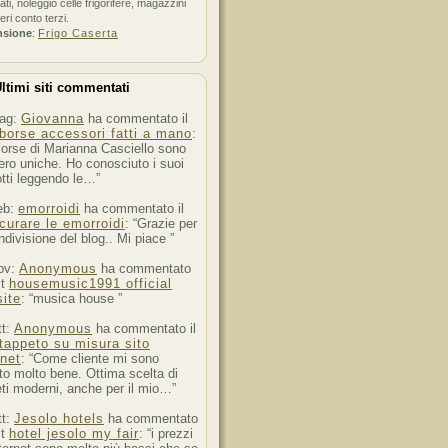
ati, noleggio celle frigorifere, magazzini
feri conto terzi.
nsione
:
Frigo Caserta
ltimi siti commentati
ag:
Giovanna
ha commentato il
borse accessori fatti a mano
:
orse di Marianna Casciello sono
ro uniche. Ho conosciuto i suoi
tti leggendo le…”
eb:
emorroidi
ha commentato il
curare le emorroidi
: “Grazie per
ndivisione del blog.. Mi piace ”
ov:
Anonymous
ha commentato
st
housemusic1991 official
ite
: “musica house ”
tt:
Anonymous
ha commentato il
tappeto su misura sito
rnet
: “Come cliente mi sono
to molto bene. Ottima scelta di
ti moderni, anche per il mio…”
tt:
Jesolo hotels
ha commentato
st
hotel jesolo my fair
: “i prezzi