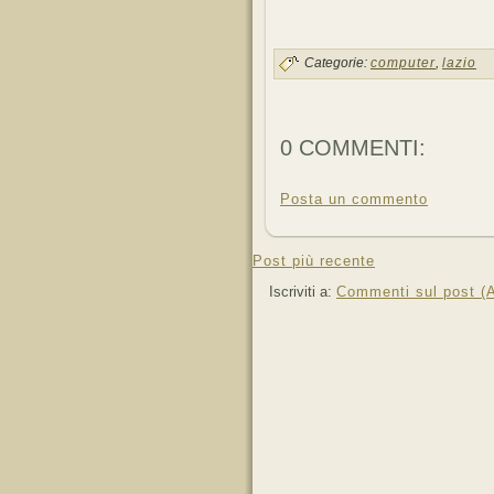
Categorie:
computer
,
lazio
0 COMMENTI:
Posta un commento
Post più recente
Iscriviti a:
Commenti sul post (