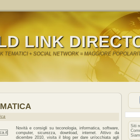
LD LINK DIRECT
NK TEMATICI + SOCIAL NETWORK = MAGGIORE POPOLARI
MATICA
ica
Siti 
Novità e consigli su teconologia, informatica, software,
Comm
computer, sicurezza, download, internet. Attivo da
Siam
dicembre 2010, visita il blog per dare un'occhiata agli