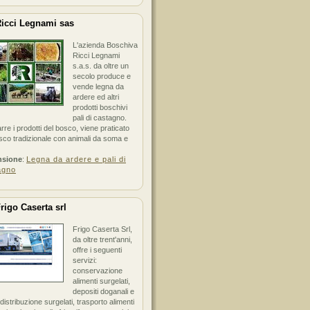
icci Legnami sas
L'azienda Boschiva
Ricci Legnami
s.a.s. da oltre un
secolo produce e
vende legna da
ardere ed altri
prodotti boschivi
pali di castagno.
arre i prodotti del bosco, viene praticato
sco tradizionale con animali da soma e
nsione
:
Legna da ardere e pali di
agno
rigo Caserta srl
Frigo Caserta Srl,
da oltre trent'anni,
offre i seguenti
servizi:
conservazione
alimenti surgelati,
depositi doganali e
i distribuzione surgelati, trasporto alimenti