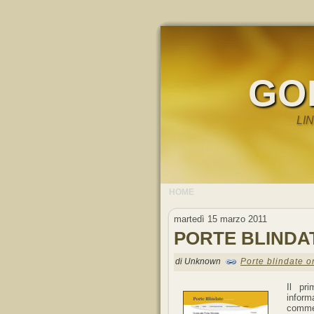
GO
LI
HOME
martedì 15 marzo 2011
PORTE BLINDA
di Unknown
Porte blindate o
Il pr
inform
commer