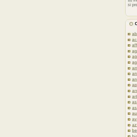
su in
si pr
C
ab
ac
af
ag
ag
ag
am
an
an
ap
ar
ar
as
as
au
av
az
be
bi