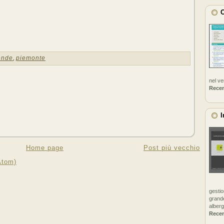
C
ende
,
piemonte
nel v
Rece
I
Home page
Post più vecchio
Atom)
gestio
grande
alberg
Rece