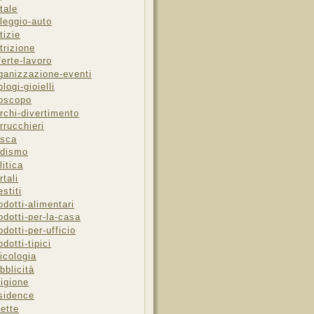
tale
leggio-auto
tizie
trizione
ferte-lavoro
ganizzazione-eventi
ologi-gioielli
oscopo
rchi-divertimento
rrucchieri
sca
dismo
litica
rtali
estiti
odotti-alimentari
odotti-per-la-casa
odotti-per-ufficio
odotti-tipici
icologia
bblicità
ligione
sidence
cette