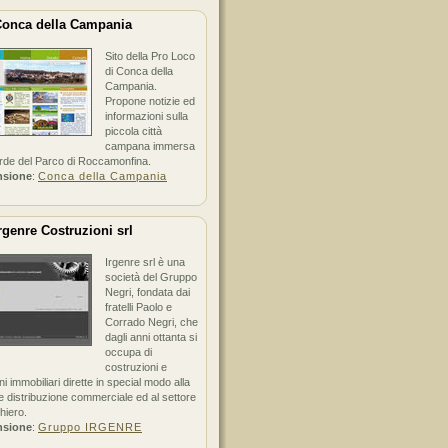
onca della Campania
Sito della Pro Loco
di Conca della
Campania.
Propone notizie ed
informazioni sulla
piccola città
campana immersa
erde del Parco di Roccamonfina.
nsione
:
Conca della Campania
rgenre Costruzioni srl
Irgenre srl è una
società del Gruppo
Negri, fondata dai
fratelli Paolo e
Corrado Negri, che
dagli anni ottanta si
occupa di
costruzioni e
ni immobiliari dirette in special modo alla
 distribuzione commerciale ed al settore
hiero.
nsione
:
Gruppo IRGENRE