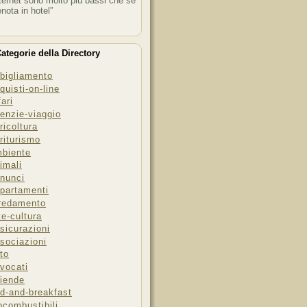
ternet sono molto più bassi che se
enota in hotel”
ategorie della Directory
bigliamento
quisti-on-line
fari
enzie-viaggio
ricoltura
riturismo
biente
imali
nunci
partamenti
redamento
te-cultura
sicurazioni
sociazioni
to
vocati
iende
d-and-breakfast
ocombustibili