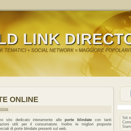
LD LINK DIRECT
NK TEMATICI + SOCIAL NETWORK = MAGGIORE POPOLARI
TE ONLINE
nline
Siti 
imo sito dedicato interamente alle
porte blindate
con tanti
Comm
azioni utili per il consumatore. Inoltre le migliori proposte
Siam
ciali di porte blindate presenti sul web.