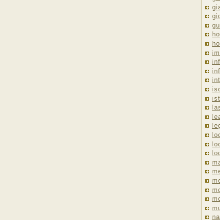
gi
gi
gu
ho
ho
im
in
in
in
is
is
la
le
le
lo
lo
lo
ma
me
m
m
mo
mu
na