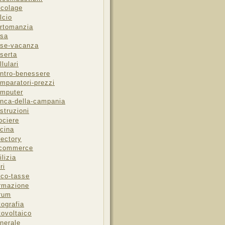
icolage
lcio
rtomanzia
sa
se-vacanza
serta
llulari
ntro-benessere
mparatori-prezzi
mputer
nca-della-campania
struzioni
ociere
cina
rectory
-commerce
ilizia
ri
sco-tasse
rmazione
rum
tografia
tovoltaico
nerale