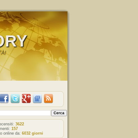
ORY
TÀ!
recensiti:
3622
enti:
157
o online da:
6032 giorni