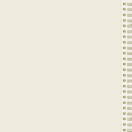
na
no
no
nu
of
or
or
or
pa
pa
pe
po
po
po
pr
pr
pr
pr
pr
ps
pu
re
re
ri