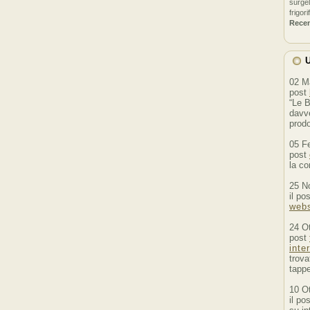
surgel
frigori
Rece
U
02 M
post
“Le B
davve
prodo
05 F
post
la co
25 N
il po
webs
24 O
post
inte
trova
tappe
10 O
il po