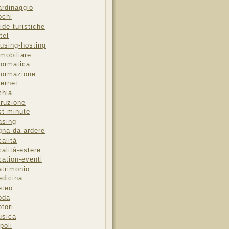
ardinaggio
ochi
ide-turistiche
tel
using-hosting
mobiliare
formatica
formazione
ternet
chia
truzione
st-minute
asing
gna-da-ardere
calità
calità-estere
cation-eventi
trimonio
dicina
eteo
oda
tori
sica
poli