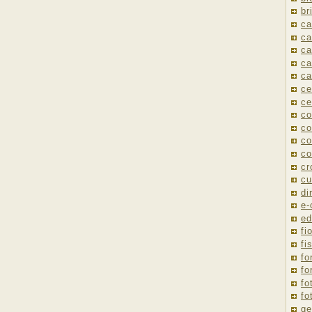
br
ca
ca
ca
ca
ca
ce
ce
co
co
co
co
cr
cu
di
e
ed
fio
fi
fo
fo
fo
fo
ge