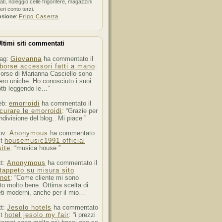
ati, noleggio celle frigorifere, magazzini
feri conto terzi.
nsione
:
Frigo Caserta
ltimi siti commentati
ag:
Giovanna
ha commentato il
borse accessori fatti a mano
:
orse di Marianna Casciello sono
ro uniche. Ho conosciuto i suoi
tti leggendo le…”
eb:
emorroidi
ha commentato il
curare le emorroidi
: “Grazie per
ndivisione del blog.. Mi piace ”
ov:
Anonymous
ha commentato
st
housemusic1991 official
ite
: “musica house ”
tt:
Anonymous
ha commentato il
tappeto su misura sito
rnet
: “Come cliente mi sono
to molto bene. Ottima scelta di
ti moderni, anche per il mio…”
tt:
Jesolo hotels
ha commentato
st
hotel jesolo my fair
: “i prezzi