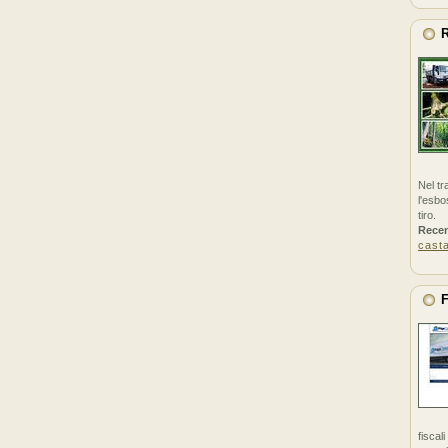
R
Nel tr
l'esbo
tiro.
Rece
cast
F
fiscal