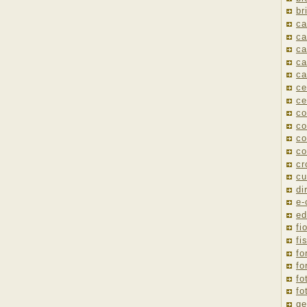
br
ca
ca
ca
ca
ca
ce
ce
co
co
co
co
cr
cu
di
e
ed
fio
fi
fo
fo
fo
fo
ge