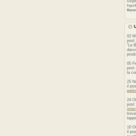
surgel
frigori
Rece
U
02 M
post
“Le B
davve
prodo
05 F
post
la co
25 N
il po
webs
24 O
post
inte
trova
tappe
10 O
il po