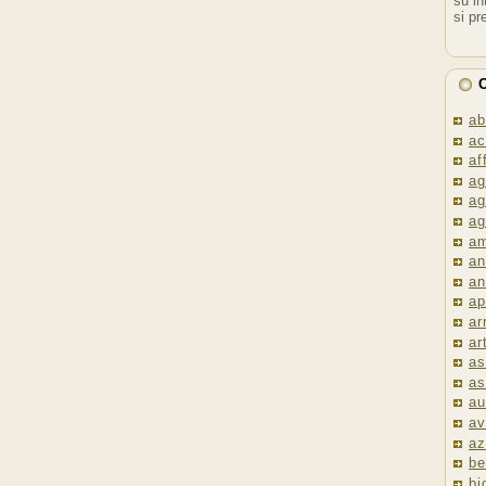
su in
si pr
C
ab
ac
af
ag
ag
ag
am
an
an
ap
ar
ar
as
as
au
av
az
be
bi