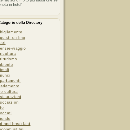
ternet sono molto più bassi che se
enota in hotel”
ategorie della Directory
bigliamento
quisti-on-line
fari
enzie-viaggio
ricoltura
riturismo
biente
imali
nunci
partamenti
redamento
te-cultura
sicurazioni
sociazioni
to
vocati
iende
d-and-breakfast
ocombustibili