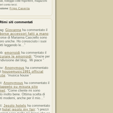
ati, noleggio celle frigorifere, magazzini
feri conto terzi.
nsione
:
Frigo Caserta
ltimi siti commentati
ag:
Giovanna
ha commentato il
borse accessori fatti a mano
:
orse di Marianna Casciello sono
ro uniche. Ho conosciuto i suoi
tti leggendo le…”
eb:
emorroidi
ha commentato il
curare le emorroidi
: “Grazie per
ndivisione del blog.. Mi piace ”
ov:
Anonymous
ha commentato
st
housemusic1991 official
ite
: “musica house ”
tt:
Anonymous
ha commentato il
tappeto su misura sito
rnet
: “Come cliente mi sono
to molto bene. Ottima scelta di
ti moderni, anche per il mio…”
tt:
Jesolo hotels
ha commentato
st
hotel jesolo my fair
: “i prezzi