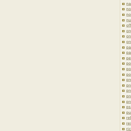
na
no
no
nu
of
or
or
or
pa
pa
pe
po
po
po
pr
pr
pr
pr
pr
ps
pu
re
re
ri