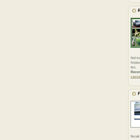
R
Nel tr
l'esbo
tiro.
Rece
cast
F
fiscal