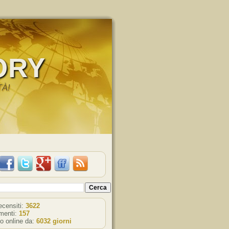
ORY
TÀ!
recensiti:
3622
enti:
157
o online da:
6032 giorni