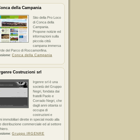
onca della Campania
Sito della Pro Loco
di Conca della
Campania.
Propone notizie ed
informazioni sulla
piccola città
campana immersa
erde del Parco di Roccamonfina.
nsione
:
Conca della Campania
rgenre Costruzioni srl
Irgenre srl è una
società del Gruppo
Negri, fondata dai
fratelli Paolo e
Corrado Negri, che
dagli anni ottanta si
occupa di
costruzioni e
ni immobiliari dirette in special modo alla
 distribuzione commerciale ed al settore
hiero.
nsione
:
Gruppo IRGENRE