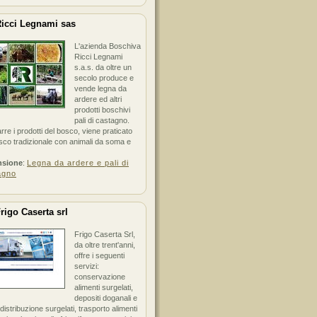
icci Legnami sas
L'azienda Boschiva
Ricci Legnami
s.a.s. da oltre un
secolo produce e
vende legna da
ardere ed altri
prodotti boschivi
pali di castagno.
arre i prodotti del bosco, viene praticato
sco tradizionale con animali da soma e
nsione
:
Legna da ardere e pali di
agno
rigo Caserta srl
Frigo Caserta Srl,
da oltre trent'anni,
offre i seguenti
servizi:
conservazione
alimenti surgelati,
depositi doganali e
i distribuzione surgelati, trasporto alimenti