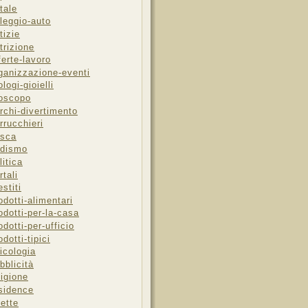
tale
leggio-auto
tizie
trizione
ferte-lavoro
ganizzazione-eventi
ologi-gioielli
oscopo
rchi-divertimento
rrucchieri
sca
dismo
litica
rtali
estiti
odotti-alimentari
odotti-per-la-casa
odotti-per-ufficio
odotti-tipici
icologia
bblicità
ligione
sidence
cette