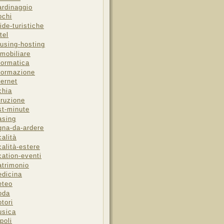
ardinaggio
ochi
ide-turistiche
tel
using-hosting
mobiliare
formatica
formazione
ternet
chia
truzione
st-minute
asing
gna-da-ardere
calità
calità-estere
cation-eventi
trimonio
dicina
eteo
oda
tori
sica
poli