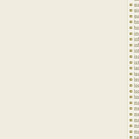
gi
gi
gu
ho
ho
im
in
in
in
is
is
la
le
le
lo
lo
lo
ma
me
m
m
mo
mu
na