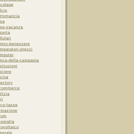
icolage
lcio
rtomanzia
sa
se-vacanza
serta
llulari
ntro-benessere
mparatori-prezzi
mputer
nca-della-campania
struzioni
ociere
cina
rectory
-commerce
ilizia
ri
sco-tasse
rmazione
rum
tografia
tovoltaico
nerale