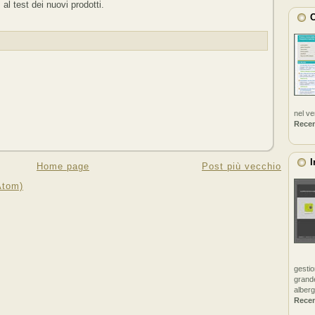
al test dei nuovi prodotti.
C
nel v
Rece
I
Home page
Post più vecchio
Atom)
gestio
grande
alberg
Rece