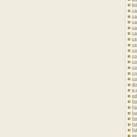
br
ca
ca
ca
ca
ca
ce
ce
co
co
co
co
cr
cu
di
e
ed
fio
fi
fo
fo
fo
fo
ge