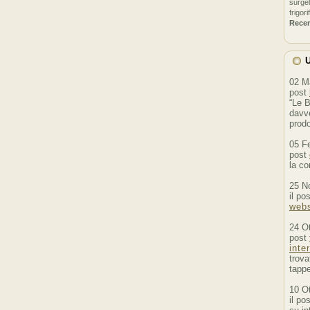
surgel
frigori
Rece
U
02 M
post
“Le B
davve
prodo
05 F
post
la co
25 N
il po
webs
24 O
post
inte
trova
tappe
10 O
il po