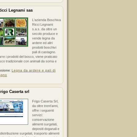
icci Legnami sas
L'azienda Boschiva
Ricci Legnami
s.a.s. da oltre un
secolo produce e
vende legna da
ardere ed altri
prodotti boschivi
pali di castagno.
arre i prodotti del bosco, viene praticato
sco tradizionale con animali da soma e
nsione
:
Legna da ardere e pali di
agno
rigo Caserta srl
Frigo Caserta Srl,
da oltre trent'anni,
offre i seguenti
servizi:
conservazione
alimenti surgelati,
depositi doganali e
i distribuzione surgelati, trasporto alimenti