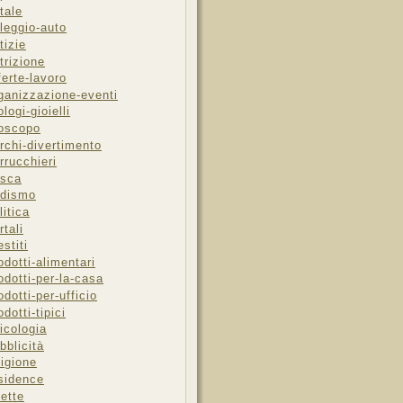
tale
leggio-auto
tizie
trizione
ferte-lavoro
ganizzazione-eventi
ologi-gioielli
oscopo
rchi-divertimento
rrucchieri
sca
dismo
litica
rtali
estiti
odotti-alimentari
odotti-per-la-casa
odotti-per-ufficio
odotti-tipici
icologia
bblicità
ligione
sidence
cette