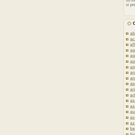
su in
si pr
C
ab
ac
af
ag
ag
ag
am
an
an
ap
ar
ar
as
as
au
av
az
be
bi