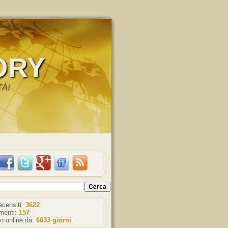
ORY
TÀ!
recensiti:
3622
enti:
157
o online da:
6033 giorni