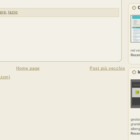
C
are
,
lazio
nel v
Rece
Home page
Post più vecchio
I
Atom)
gestio
grande
alberg
Rece