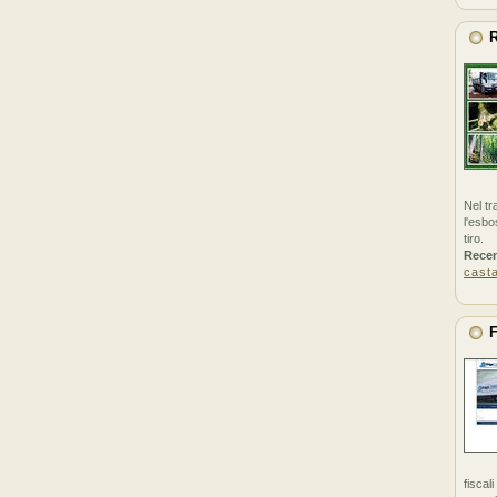
R
Nel tr
l'esbo
tiro.
Rece
cast
F
fiscal