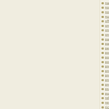
na
no
no
nu
of
or
or
or
pa
pa
pe
po
po
po
pr
pr
pr
pr
pr
ps
pu
re
re
ri