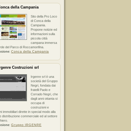
onca della Campania
Sito della Pro Loco
di Conca della
Campania.
Propone notizie ed
informazioni sulla
piccola città
campana immersa
erde del Parco di Roccamonfina.
nsione
:
Conca della Campania
rgenre Costruzioni srl
Irgenre srl è una
società del Gruppo
Negri, fondata dai
fratelli Paolo e
Corrado Negri, che
dagli anni ottanta si
occupa di
costruzioni e
ni immobiliari dirette in special modo alla
 distribuzione commerciale ed al settore
hiero.
nsione
:
Gruppo IRGENRE