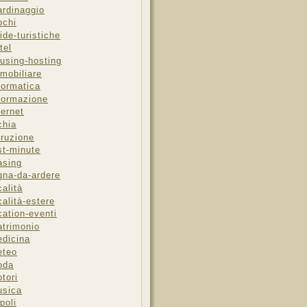
ardinaggio
ochi
ide-turistiche
tel
using-hosting
mobiliare
formatica
formazione
ternet
chia
truzione
st-minute
asing
gna-da-ardere
calità
calità-estere
cation-eventi
trimonio
dicina
eteo
oda
tori
sica
poli