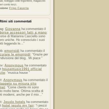
ati, noleggio celle frigorifere, magazzini
feri conto terzi.
nsione
:
Frigo Caserta
ltimi siti commentati
ag:
Giovanna
ha commentato il
borse accessori fatti a mano
:
orse di Marianna Casciello sono
ro uniche. Ho conosciuto i suoi
tti leggendo le…”
eb:
emorroidi
ha commentato il
curare le emorroidi
: “Grazie per
ndivisione del blog.. Mi piace ”
ov:
Anonymous
ha commentato
st
housemusic1991 official
ite
: “musica house ”
tt:
Anonymous
ha commentato il
tappeto su misura sito
rnet
: “Come cliente mi sono
to molto bene. Ottima scelta di
ti moderni, anche per il mio…”
tt:
Jesolo hotels
ha commentato
st
hotel jesolo my fair
: “i prezzi