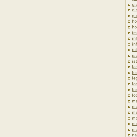
gi
gi
gu
ho
ho
im
in
in
in
is
is
la
le
le
lo
lo
lo
ma
me
m
m
mo
mu
na