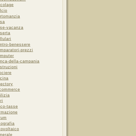
icolage
lcio
rtomanzia
sa
se-vacanza
serta
llulari
ntro-benessere
mparatori-prezzi
mputer
nca-della-campania
struzioni
ociere
cina
rectory
-commerce
ilizia
ri
sco-tasse
rmazione
rum
tografia
tovoltaico
nerale