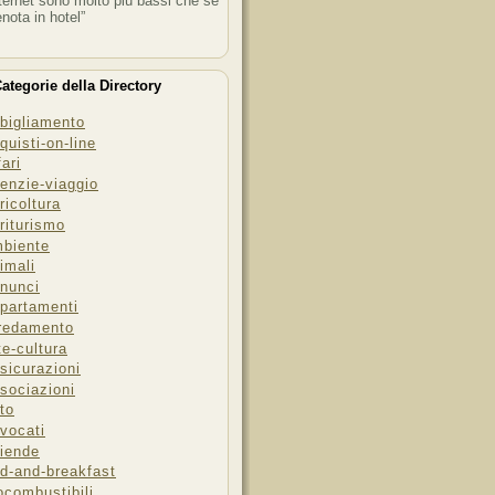
ternet sono molto più bassi che se
enota in hotel”
ategorie della Directory
bigliamento
quisti-on-line
fari
enzie-viaggio
ricoltura
riturismo
biente
imali
nunci
partamenti
redamento
te-cultura
sicurazioni
sociazioni
to
vocati
iende
d-and-breakfast
ocombustibili