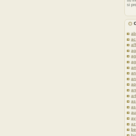
su in
si pr
C
ab
ac
af
ag
ag
ag
am
an
an
ap
ar
ar
as
as
au
av
az
be
bi