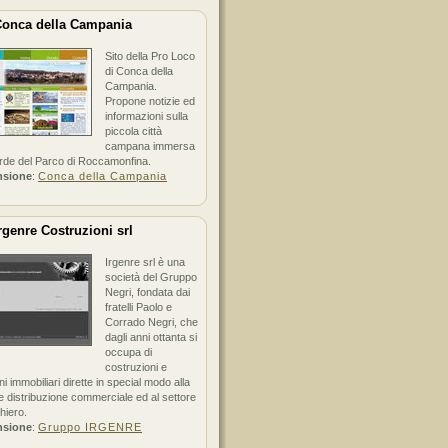
onca della Campania
Sito della Pro Loco
di Conca della
Campania.
Propone notizie ed
informazioni sulla
piccola città
campana immersa
erde del Parco di Roccamonfina.
nsione
:
Conca della Campania
rgenre Costruzioni srl
Irgenre srl è una
società del Gruppo
Negri, fondata dai
fratelli Paolo e
Corrado Negri, che
dagli anni ottanta si
occupa di
costruzioni e
ni immobiliari dirette in special modo alla
 distribuzione commerciale ed al settore
hiero.
nsione
:
Gruppo IRGENRE