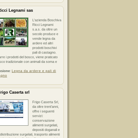
icci Legnami sas
L'azienda Boschiva
Ricci Legnami
s.a.s. da oltre un
secolo produce e
vende legna da
ardere ed altri
prodotti boschivi
pali di castagno.
arre i prodotti del bosco, viene praticato
sco tradizionale con animali da soma e
nsione
:
Legna da ardere e pali di
agno
rigo Caserta srl
Frigo Caserta Srl,
da oltre trent'anni,
offre i seguenti
servizi:
conservazione
alimenti surgelati,
depositi doganali e
i distribuzione surgelati, trasporto alimenti