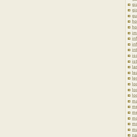
gi
gi
gu
ho
ho
im
in
in
in
is
is
la
le
le
lo
lo
lo
ma
me
m
m
mo
mu
na