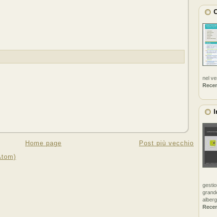
C
nel v
Rece
I
Home page
Post più vecchio
Atom)
gestio
grande
alberg
Rece