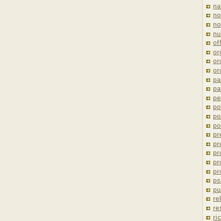
na
no
no
nu
of
or
or
or
pa
pa
pe
po
po
po
pr
pr
pr
pr
pr
ps
pu
re
re
ri