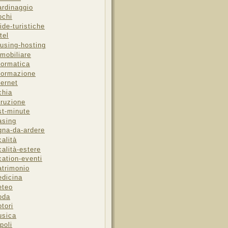
ardinaggio
ochi
ide-turistiche
tel
using-hosting
mobiliare
formatica
formazione
ternet
chia
truzione
st-minute
asing
gna-da-ardere
calità
calità-estere
cation-eventi
trimonio
dicina
eteo
oda
tori
sica
poli