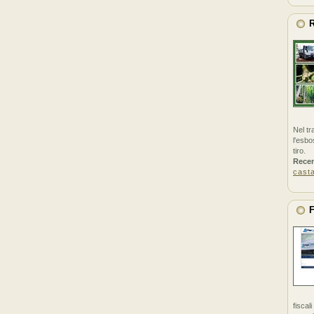
R
Nel tr
l'esbo
tiro.
Rece
cast
F
fiscal