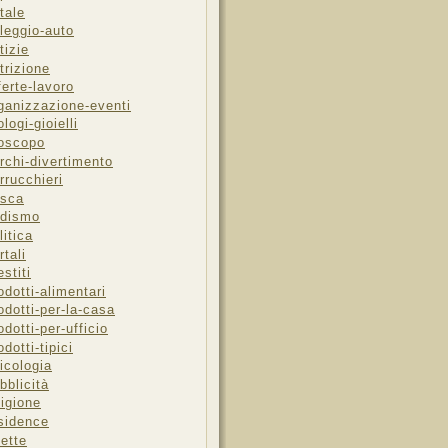
tale
leggio-auto
tizie
trizione
ferte-lavoro
ganizzazione-eventi
ologi-gioielli
oscopo
rchi-divertimento
rrucchieri
sca
dismo
litica
rtali
estiti
odotti-alimentari
odotti-per-la-casa
odotti-per-ufficio
odotti-tipici
icologia
bblicità
ligione
sidence
cette