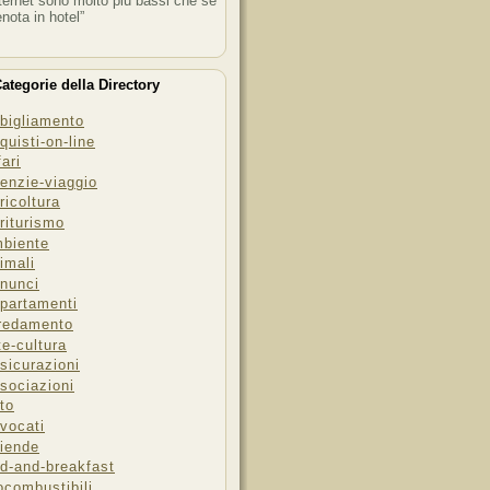
ternet sono molto più bassi che se
enota in hotel”
ategorie della Directory
bigliamento
quisti-on-line
fari
enzie-viaggio
ricoltura
riturismo
biente
imali
nunci
partamenti
redamento
te-cultura
sicurazioni
sociazioni
to
vocati
iende
d-and-breakfast
ocombustibili