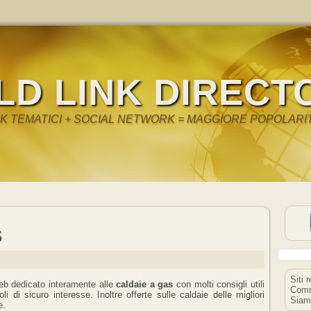
LD LINK DIRECT
NK TEMATICI + SOCIAL NETWORK = MAGGIORE POPOLARI
S
Siti 
eb dedicato interamente alle
caldaie a gas
con molti consigli utili
Comm
oli di sicuro interesse. Inoltre offerte sulle caldaie delle migliori
Siam
e.