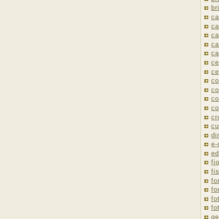
br
ca
ca
ca
ca
ca
ce
ce
co
co
co
co
cr
cu
di
e
ed
fio
fi
fo
fo
fo
fo
ge