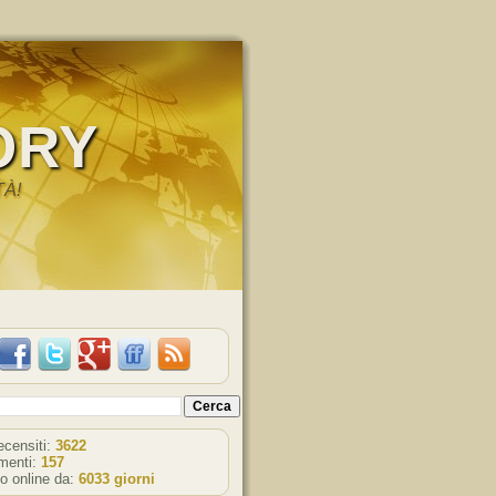
ORY
TÀ!
recensiti:
3622
enti:
157
o online da:
6033 giorni