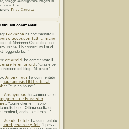
ati, noleggio celle frigorifere, magazzini
feri conto terzi.
nsione
:
Frigo Caserta
ltimi siti commentati
ag:
Giovanna
ha commentato il
borse accessori fatti a mano
:
orse di Marianna Casciello sono
ro uniche. Ho conosciuto i suoi
tti leggendo le…”
eb:
emorroidi
ha commentato il
curare le emorroidi
: “Grazie per
ndivisione del blog.. Mi piace ”
ov:
Anonymous
ha commentato
st
housemusic1991 official
ite
: “musica house ”
tt:
Anonymous
ha commentato il
tappeto su misura sito
rnet
: “Come cliente mi sono
to molto bene. Ottima scelta di
ti moderni, anche per il mio…”
tt:
Jesolo hotels
ha commentato
st
hotel jesolo my fair
: “i prezzi