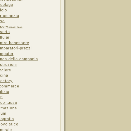
icolage
lcio
rtomanzia
sa
se-vacanza
serta
llulari
ntro-benessere
mparatori-prezzi
mputer
nca-della-campania
struzioni
ociere
cina
rectory
-commerce
ilizia
ri
sco-tasse
rmazione
rum
tografia
tovoltaico
nerale