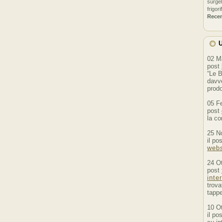
surgel
frigori
Rece
U
02 M
post
“Le B
davve
prodo
05 F
post
la co
25 N
il po
webs
24 O
post
inte
trova
tappe
10 O
il po