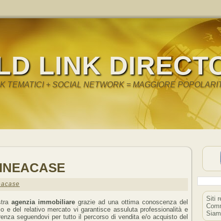
LD LINK DIRECT
NK TEMATICI + SOCIAL NETWORK = MAGGIORE POPOLARI
LINEACASE
eacase
Siti 
stra
agenzia immobiliare
grazie ad una ottima conoscenza del
Comm
orio e del relativo mercato vi garantisce assuluta professionalità e
Siam
renza seguendovi per tutto il percorso di vendita e/o acquisto del