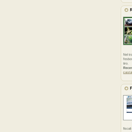
R
Nel tr
l'esbo
tiro.
Rece
cast
F
fiscal