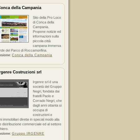
onca della Campania
Sito della Pro Loco
di Conca della
Campania.
Propone notizie ed
informazioni sulla
piccola città
campana immersa
erde del Parco di Roccamonfina.
nsione
:
Conca della Campania
rgenre Costruzioni srl
Irgenre srl è una
società del Gruppo
Negri, fondata dai
fratelli Paolo e
Corrado Negri, che
dagli anni ottanta si
occupa di
costruzioni e
ni immobiliari dirette in special modo alla
 distribuzione commerciale ed al settore
hiero.
nsione
:
Gruppo IRGENRE