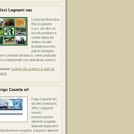
icci Legnami sas
L'azienda Boschiva
Ricci Legnami
s.a.s. da oltre un
secolo produce e
vende legna da
ardere ed altri
prodotti boschivi
pali di castagno.
arre i prodotti del bosco, viene praticato
sco tradizionale con animali da soma e
nsione
:
Legna da ardere e pali di
agno
rigo Caserta srl
Frigo Caserta Srl,
da oltre trent'anni,
offre i seguenti
servizi:
conservazione
alimenti surgelati,
depositi doganali e
i distribuzione surgelati, trasporto alimenti