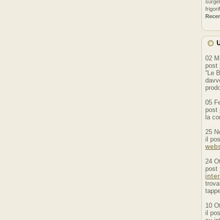
surgel
frigori
Rece
U
02 M
post
“Le B
davve
prodo
05 F
post
la co
25 N
il po
webs
24 O
post
inte
trova
tappe
10 O
il po