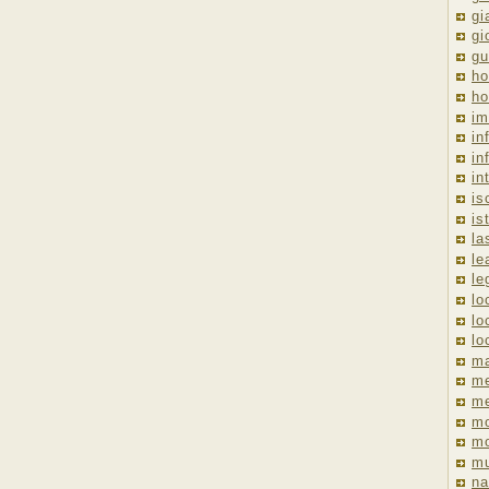
gi
gi
gu
ho
ho
im
in
in
in
is
is
la
le
le
lo
lo
lo
ma
me
m
m
mo
mu
na