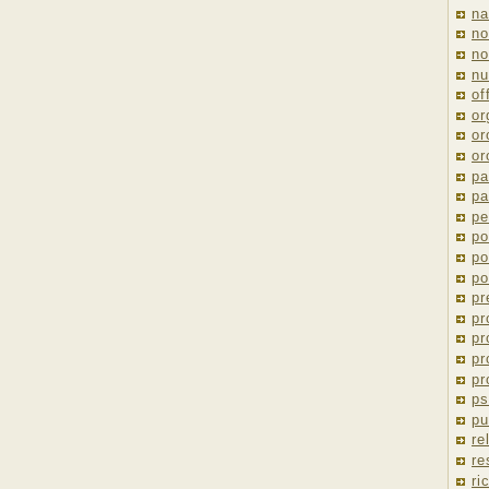
na
no
no
nu
of
or
or
or
pa
pa
pe
po
po
po
pr
pr
pr
pr
pr
ps
pu
re
re
ri