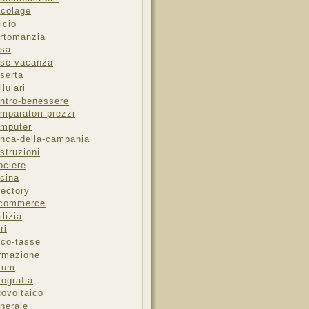
icolage
lcio
rtomanzia
sa
se-vacanza
serta
llulari
ntro-benessere
mparatori-prezzi
mputer
nca-della-campania
struzioni
ociere
cina
rectory
-commerce
ilizia
ri
sco-tasse
rmazione
rum
tografia
tovoltaico
nerale