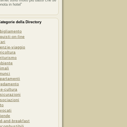
ternet sono molto più bassi che se
enota in hotel”
ategorie della Directory
bigliamento
quisti-on-line
fari
enzie-viaggio
ricoltura
riturismo
biente
imali
nunci
partamenti
redamento
te-cultura
sicurazioni
sociazioni
to
vocati
iende
d-and-breakfast
ocombustibili