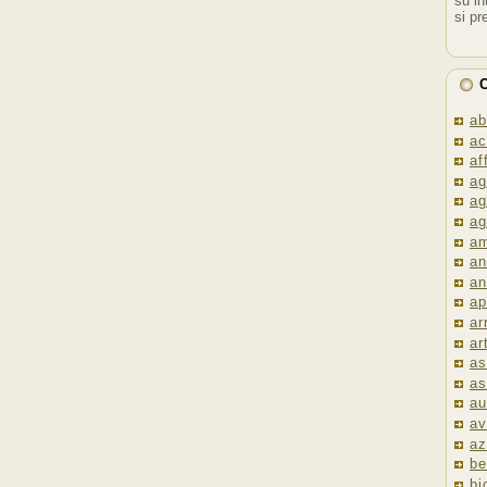
su in
si pr
C
ab
ac
af
ag
ag
ag
am
an
an
ap
ar
ar
as
as
au
av
az
be
bi