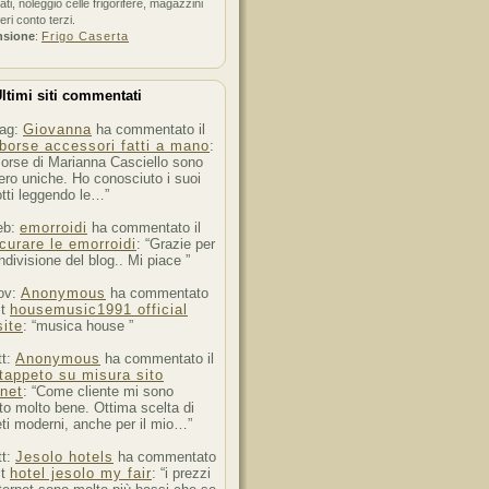
ati, noleggio celle frigorifere, magazzini
feri conto terzi.
nsione
:
Frigo Caserta
ltimi siti commentati
ag:
Giovanna
ha commentato il
borse accessori fatti a mano
:
orse di Marianna Casciello sono
ro uniche. Ho conosciuto i suoi
tti leggendo le…”
eb:
emorroidi
ha commentato il
curare le emorroidi
: “Grazie per
ndivisione del blog.. Mi piace ”
ov:
Anonymous
ha commentato
st
housemusic1991 official
ite
: “musica house ”
tt:
Anonymous
ha commentato il
tappeto su misura sito
rnet
: “Come cliente mi sono
to molto bene. Ottima scelta di
ti moderni, anche per il mio…”
tt:
Jesolo hotels
ha commentato
st
hotel jesolo my fair
: “i prezzi