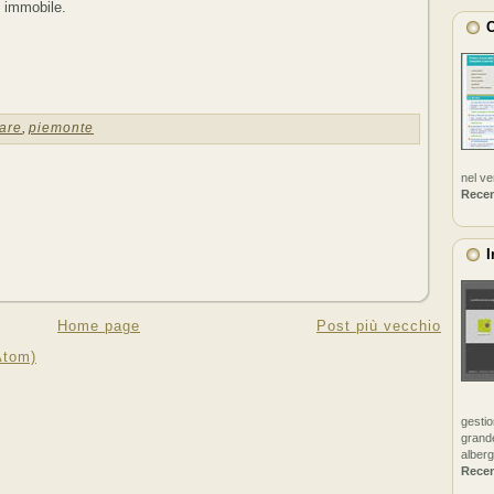
o immobile.
C
are
,
piemonte
nel v
Rece
I
Home page
Post più vecchio
Atom)
gestio
grande
alberg
Rece