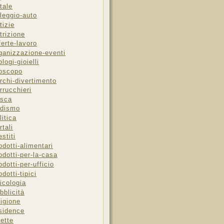
tale
leggio-auto
tizie
trizione
ferte-lavoro
ganizzazione-eventi
ologi-gioielli
oscopo
rchi-divertimento
rrucchieri
sca
dismo
litica
rtali
estiti
odotti-alimentari
odotti-per-la-casa
odotti-per-ufficio
odotti-tipici
icologia
bblicità
ligione
sidence
cette