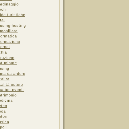
ardinaggio
ochi
ide-turistiche
tel
using-hosting
mobiliare
formatica
formazione
ternet
chia
truzione
st-minute
asing
gna-da-ardere
calità
calità-estere
cation-eventi
trimonio
dicina
eteo
oda
tori
sica
poli