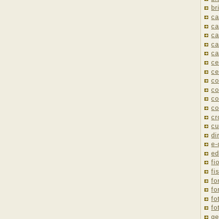
br
ca
ca
ca
ca
ca
ce
ce
co
co
co
co
cr
cu
di
e
ed
fio
fi
fo
fo
fo
fo
ge