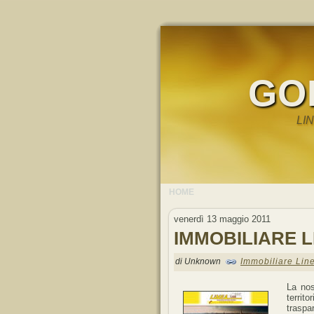
GO
LI
HOME
venerdì 13 maggio 2011
IMMOBILIARE 
di Unknown
Immobiliare Lin
La no
territ
traspa