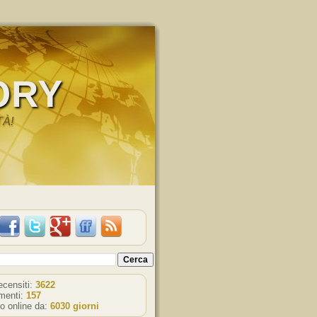
ORY
TÀ!
recensiti:
3622
enti:
157
o online da:
6030 giorni