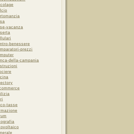
icolage
lcio
rtomanzia
sa
se-vacanza
serta
llulari
ntro-benessere
mparatori-prezzi
mputer
nca-della-campania
struzioni
ociere
cina
rectory
-commerce
ilizia
ri
sco-tasse
rmazione
rum
tografia
tovoltaico
nerale