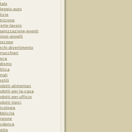
tale
leggio-auto
tizie
trizione
ferte-lavoro
ganizzazione-eventi
ologi-gioielli
oscopo
rchi-divertimento
rrucchieri
sca
dismo
litica
rtali
estiti
odotti-alimentari
odotti-per-la-casa
odotti-per-ufficio
odotti-tipici
icologia
bblicità
ligione
sidence
cette