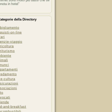
ternet sono molto più bassi che se
enota in hotel”
ategorie della Directory
bigliamento
quisti-on-line
fari
enzie-viaggio
ricoltura
riturismo
biente
imali
nunci
partamenti
redamento
te-cultura
sicurazioni
sociazioni
to
vocati
iende
d-and-breakfast
ocombustibili