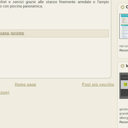
fort e servizi grazie alle stanze finemente arredate e l'ampio
no con piscina panoramica.
C
scana
,
turismo
nel v
Rece
I
Home page
Post più vecchio
Atom)
gestio
grande
alberg
Rece