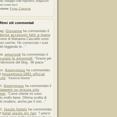
ati, noleggio celle frigorifere, magazzini
feri conto terzi.
nsione
:
Frigo Caserta
ltimi siti commentati
ag:
Giovanna
ha commentato il
borse accessori fatti a mano
:
orse di Marianna Casciello sono
ro uniche. Ho conosciuto i suoi
tti leggendo le…”
eb:
emorroidi
ha commentato il
curare le emorroidi
: “Grazie per
ndivisione del blog.. Mi piace ”
ov:
Anonymous
ha commentato
st
housemusic1991 official
ite
: “musica house ”
tt:
Anonymous
ha commentato il
tappeto su misura sito
rnet
: “Come cliente mi sono
to molto bene. Ottima scelta di
ti moderni, anche per il mio…”
tt:
Jesolo hotels
ha commentato
st
hotel jesolo my fair
: “i prezzi