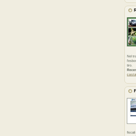
R
Nel tr
l'esbo
tiro.
Rece
cast
F
fiscal