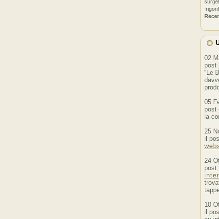
surgel
frigori
Rece
U
02 M
post
“Le B
davve
prodo
05 F
post
la co
25 N
il po
webs
24 O
post
inte
trova
tappe
10 O
il po