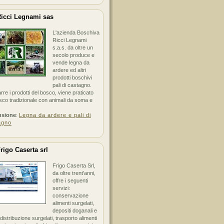
icci Legnami sas
L'azienda Boschiva
Ricci Legnami
s.a.s. da oltre un
secolo produce e
vende legna da
ardere ed altri
prodotti boschivi
pali di castagno.
arre i prodotti del bosco, viene praticato
sco tradizionale con animali da soma e
nsione
:
Legna da ardere e pali di
agno
rigo Caserta srl
Frigo Caserta Srl,
da oltre trent'anni,
offre i seguenti
servizi:
conservazione
alimenti surgelati,
depositi doganali e
i distribuzione surgelati, trasporto alimenti