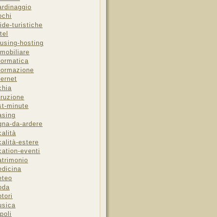
ardinaggio
ochi
ide-turistiche
tel
using-hosting
mobiliare
formatica
formazione
ternet
chia
truzione
st-minute
asing
gna-da-ardere
calità
calità-estere
cation-eventi
trimonio
dicina
eteo
oda
tori
sica
poli