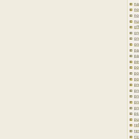
na
no
no
nu
of
or
or
or
pa
pa
pe
po
po
po
pr
pr
pr
pr
pr
ps
pu
re
re
ri