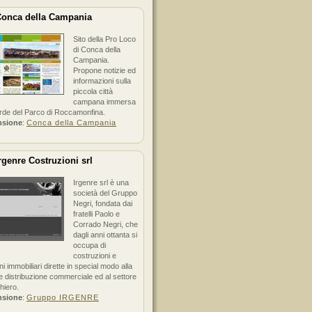
onca della Campania
Sito della Pro Loco
di Conca della
Campania.
Propone notizie ed
informazioni sulla
piccola città
campana immersa
erde del Parco di Roccamonfina.
nsione
:
Conca della Campania
rgenre Costruzioni srl
Irgenre srl è una
società del Gruppo
Negri, fondata dai
fratelli Paolo e
Corrado Negri, che
dagli anni ottanta si
occupa di
costruzioni e
ni immobiliari dirette in special modo alla
 distribuzione commerciale ed al settore
hiero.
nsione
:
Gruppo IRGENRE