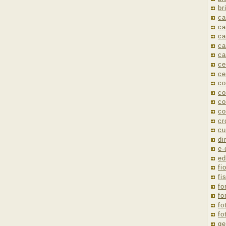
br
ca
ca
ca
ca
ca
ce
ce
co
co
co
co
cr
cu
di
e
ed
fio
fi
fo
fo
fo
fo
ge