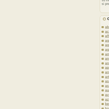
su in
si pr
C
ab
ac
af
ag
ag
ag
am
an
an
ap
ar
ar
as
as
au
av
az
be
bi