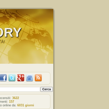
ORY
TÀ!
recensiti:
3622
enti:
157
o online da:
6031 giorni