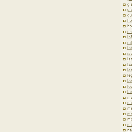
gi
gi
gu
ho
ho
im
in
in
in
is
is
la
le
le
lo
lo
lo
ma
me
m
m
mo
mu
na