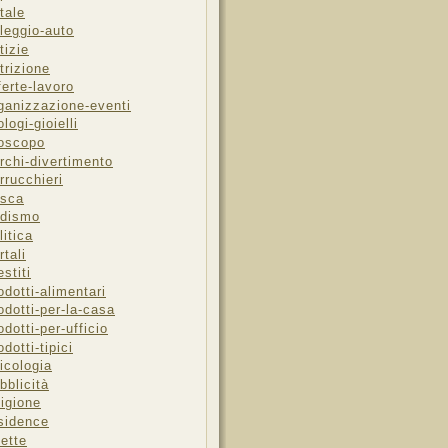
tale
leggio-auto
tizie
trizione
ferte-lavoro
ganizzazione-eventi
ologi-gioielli
oscopo
rchi-divertimento
rrucchieri
sca
dismo
litica
rtali
estiti
odotti-alimentari
odotti-per-la-casa
odotti-per-ufficio
odotti-tipici
icologia
bblicità
ligione
sidence
cette