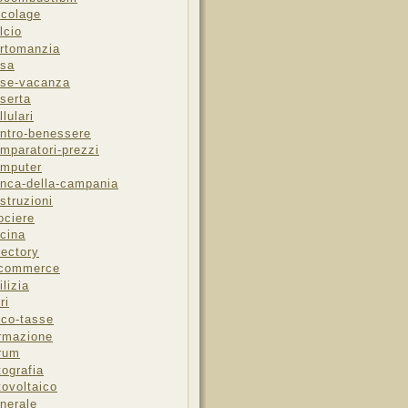
icolage
lcio
rtomanzia
sa
se-vacanza
serta
llulari
ntro-benessere
mparatori-prezzi
mputer
nca-della-campania
struzioni
ociere
cina
rectory
-commerce
ilizia
ri
sco-tasse
rmazione
rum
tografia
tovoltaico
nerale