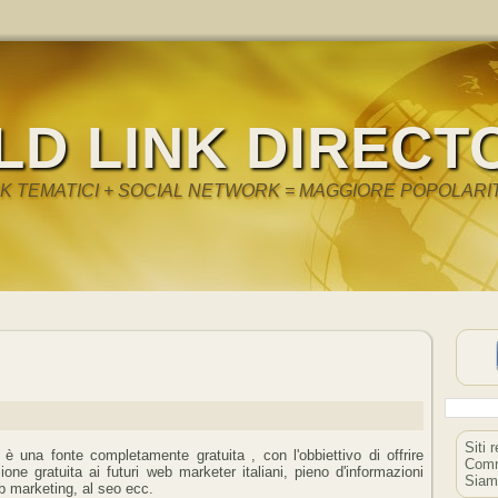
LD LINK DIRECT
NK TEMATICI + SOCIAL NETWORK = MAGGIORE POPOLARI
Siti 
g è una fonte completamente gratuita , con l'obbiettivo di offrire
Comm
ione gratuita ai futuri web marketer italiani, pieno d'informazioni
Siam
b marketing, al seo ecc.