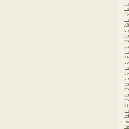
na
no
no
nu
of
or
or
or
pa
pa
pe
po
po
po
pr
pr
pr
pr
pr
ps
pu
re
re
ri