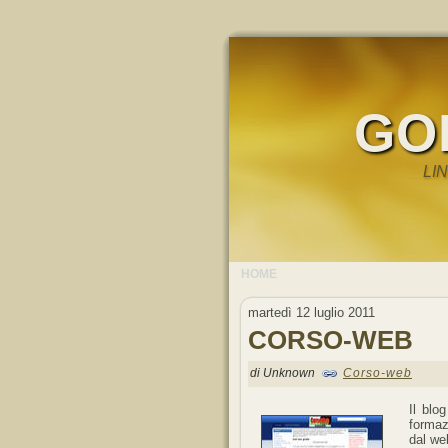
GO
LI
HOME
martedì 12 luglio 2011
CORSO-WEB
di Unknown
Corso-web
Il blo
formaz
dal we