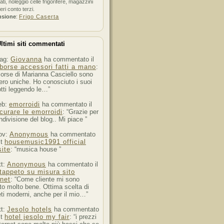
ati, noleggio celle frigorifere, magazzini
feri conto terzi.
nsione
:
Frigo Caserta
ltimi siti commentati
ag:
Giovanna
ha commentato il
borse accessori fatti a mano
:
orse di Marianna Casciello sono
ro uniche. Ho conosciuto i suoi
tti leggendo le…”
eb:
emorroidi
ha commentato il
curare le emorroidi
: “Grazie per
ndivisione del blog.. Mi piace ”
ov:
Anonymous
ha commentato
st
housemusic1991 official
ite
: “musica house ”
tt:
Anonymous
ha commentato il
tappeto su misura sito
rnet
: “Come cliente mi sono
to molto bene. Ottima scelta di
ti moderni, anche per il mio…”
tt:
Jesolo hotels
ha commentato
st
hotel jesolo my fair
: “i prezzi