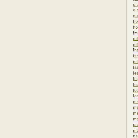
gi
gi
gu
ho
ho
im
in
in
in
is
is
la
le
le
lo
lo
lo
ma
me
m
m
mo
mu
na