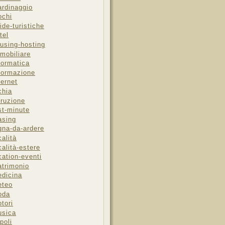
ardinaggio
ochi
ide-turistiche
tel
using-hosting
mobiliare
formatica
formazione
ternet
chia
truzione
st-minute
asing
gna-da-ardere
calità
calità-estere
cation-eventi
trimonio
dicina
eteo
oda
tori
sica
poli