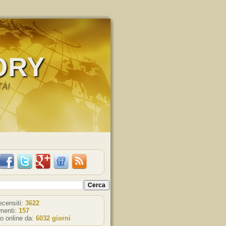
ORY
TÀ!
recensiti:
3622
enti:
157
o online da:
6032 giorni