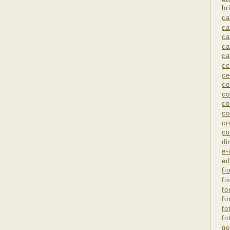
br
ca
ca
ca
ca
ca
ce
ce
co
co
co
co
cr
cu
di
e
ed
fio
fi
fo
fo
fo
fo
ge