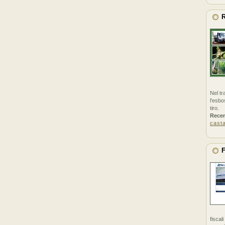
R
Nel tr
l'esbo
tiro.
Rece
cast
F
fiscal