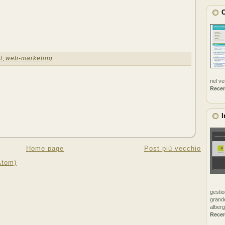
C
t
,
web-marketing
nel v
Rece
I
Home page
Post più vecchio
Atom)
gestio
grande
alberg
Rece