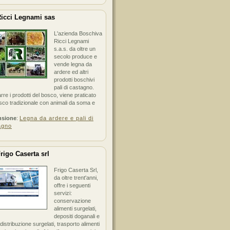
icci Legnami sas
L'azienda Boschiva
Ricci Legnami
s.a.s. da oltre un
secolo produce e
vende legna da
ardere ed altri
prodotti boschivi
pali di castagno.
arre i prodotti del bosco, viene praticato
sco tradizionale con animali da soma e
nsione
:
Legna da ardere e pali di
agno
rigo Caserta srl
Frigo Caserta Srl,
da oltre trent'anni,
offre i seguenti
servizi:
conservazione
alimenti surgelati,
depositi doganali e
i distribuzione surgelati, trasporto alimenti