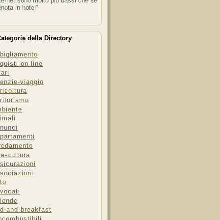
ternet sono molto più bassi che se
enota in hotel”
ategorie della Directory
bigliamento
quisti-on-line
fari
enzie-viaggio
ricoltura
riturismo
biente
imali
nunci
partamenti
redamento
te-cultura
sicurazioni
sociazioni
to
vocati
iende
d-and-breakfast
ocombustibili