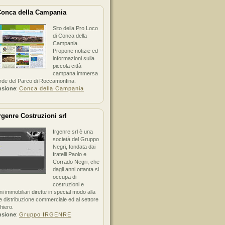
onca della Campania
Sito della Pro Loco
di Conca della
Campania.
Propone notizie ed
informazioni sulla
piccola città
campana immersa
erde del Parco di Roccamonfina.
nsione
:
Conca della Campania
rgenre Costruzioni srl
Irgenre srl è una
società del Gruppo
Negri, fondata dai
fratelli Paolo e
Corrado Negri, che
dagli anni ottanta si
occupa di
costruzioni e
ni immobiliari dirette in special modo alla
 distribuzione commerciale ed al settore
hiero.
nsione
:
Gruppo IRGENRE