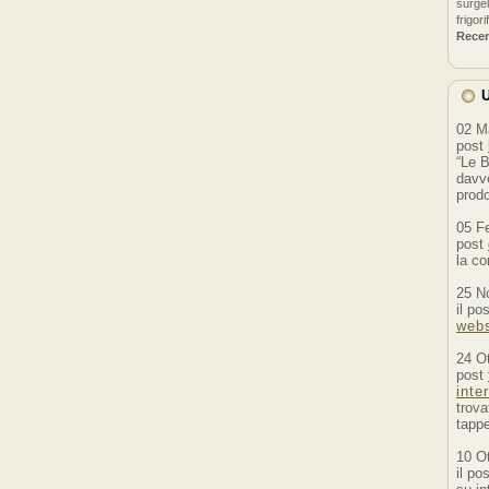
surgel
frigori
Rece
U
02 M
post
“Le B
davve
prodo
05 F
post
la co
25 N
il po
webs
24 O
post
inte
trova
tappe
10 O
il po