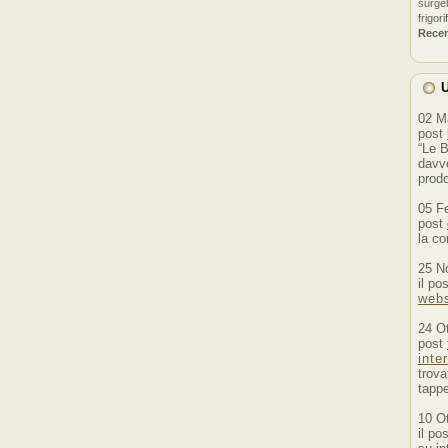
surgel
frigori
Rece
U
02 M
post
“Le B
davve
prodo
05 F
post
la co
25 N
il po
webs
24 O
post
inte
trova
tappe
10 O
il po