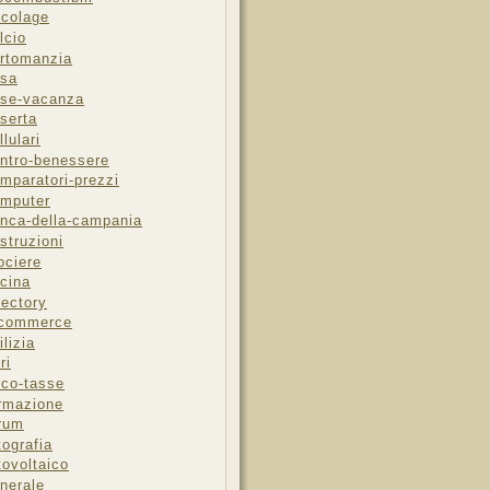
icolage
lcio
rtomanzia
sa
se-vacanza
serta
llulari
ntro-benessere
mparatori-prezzi
mputer
nca-della-campania
struzioni
ociere
cina
rectory
-commerce
ilizia
ri
sco-tasse
rmazione
rum
tografia
tovoltaico
nerale