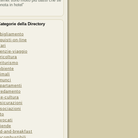
ternet sono molto più bassi che se
enota in hotel”
ategorie della Directory
bigliamento
quisti-on-line
fari
enzie-viaggio
ricoltura
riturismo
biente
imali
nunci
partamenti
redamento
te-cultura
sicurazioni
sociazioni
to
vocati
iende
d-and-breakfast
ocombustibili