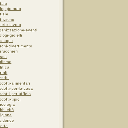
tale
leggio-auto
tizie
trizione
ferte-lavoro
ganizzazione-eventi
ologi-gioielli
oscopo
rchi-divertimento
rrucchieri
sca
dismo
litica
rtali
estiti
odotti-alimentari
odotti-per-la-casa
odotti-per-ufficio
odotti-tipici
icologia
bblicità
ligione
sidence
cette