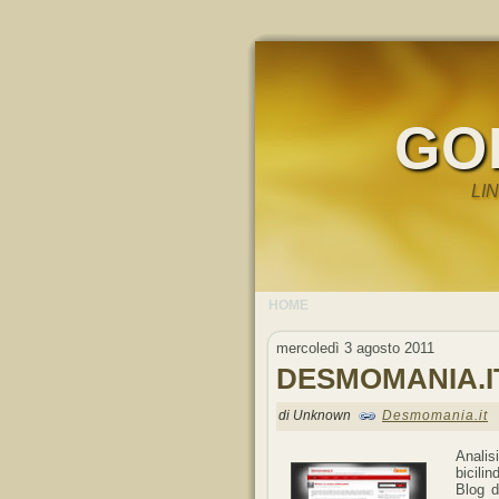
GO
LI
HOME
mercoledì 3 agosto 2011
DESMOMANIA.I
di Unknown
Desmomania.it
Analis
bicilin
Blog d