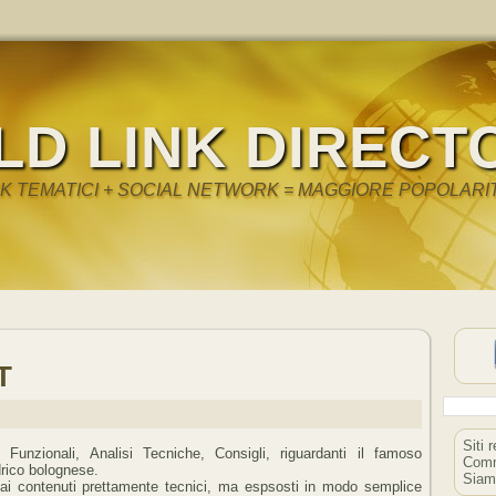
LD LINK DIRECT
NK TEMATICI + SOCIAL NETWORK = MAGGIORE POPOLARI
T
Siti 
i Funzionali, Analisi Tecniche, Consigli, riguardanti il famoso
Comm
drico bolognese.
Siam
ai contenuti prettamente tecnici, ma espsosti in modo semplice