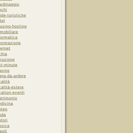
ardinaggio
ochi
ide-turistiche
tel
using-hosting
mobiliare
formatica
formazione
ternet
chia
truzione
st-minute
asing
gna-da-ardere
calità
calità-estere
cation-eventi
trimonio
dicina
eteo
oda
tori
sica
poli