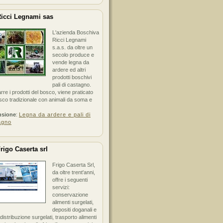
icci Legnami sas
L'azienda Boschiva
Ricci Legnami
s.a.s. da oltre un
secolo produce e
vende legna da
ardere ed altri
prodotti boschivi
pali di castagno.
arre i prodotti del bosco, viene praticato
sco tradizionale con animali da soma e
nsione
:
Legna da ardere e pali di
agno
rigo Caserta srl
Frigo Caserta Srl,
da oltre trent'anni,
offre i seguenti
servizi:
conservazione
alimenti surgelati,
depositi doganali e
i distribuzione surgelati, trasporto alimenti