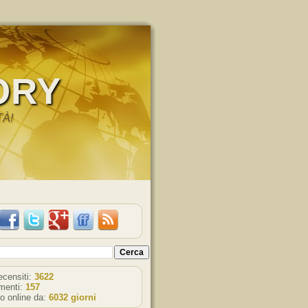
ORY
TÀ!
recensiti:
3622
enti:
157
o online da:
6032 giorni