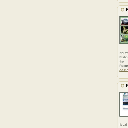
R
Nel tr
l'esbo
tiro.
Rece
cast
F
fiscal