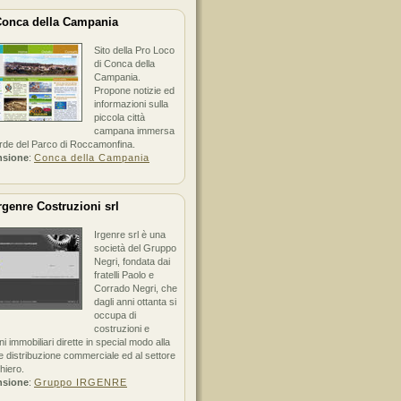
onca della Campania
Sito della Pro Loco
di Conca della
Campania.
Propone notizie ed
informazioni sulla
piccola città
campana immersa
erde del Parco di Roccamonfina.
nsione
:
Conca della Campania
rgenre Costruzioni srl
Irgenre srl è una
società del Gruppo
Negri, fondata dai
fratelli Paolo e
Corrado Negri, che
dagli anni ottanta si
occupa di
costruzioni e
ni immobiliari dirette in special modo alla
 distribuzione commerciale ed al settore
hiero.
nsione
:
Gruppo IRGENRE