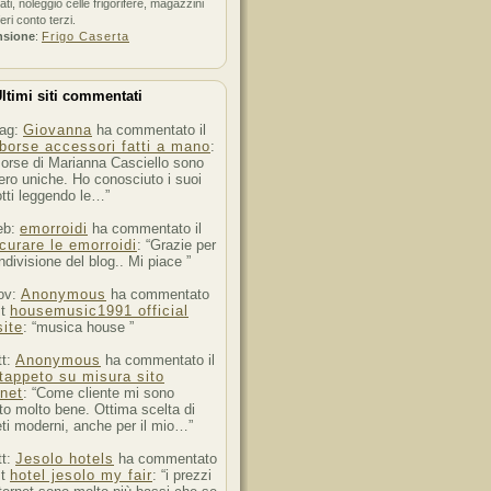
ati, noleggio celle frigorifere, magazzini
feri conto terzi.
nsione
:
Frigo Caserta
ltimi siti commentati
ag:
Giovanna
ha commentato il
borse accessori fatti a mano
:
orse di Marianna Casciello sono
ro uniche. Ho conosciuto i suoi
tti leggendo le…”
eb:
emorroidi
ha commentato il
curare le emorroidi
: “Grazie per
ndivisione del blog.. Mi piace ”
ov:
Anonymous
ha commentato
st
housemusic1991 official
ite
: “musica house ”
tt:
Anonymous
ha commentato il
tappeto su misura sito
rnet
: “Come cliente mi sono
to molto bene. Ottima scelta di
ti moderni, anche per il mio…”
tt:
Jesolo hotels
ha commentato
st
hotel jesolo my fair
: “i prezzi