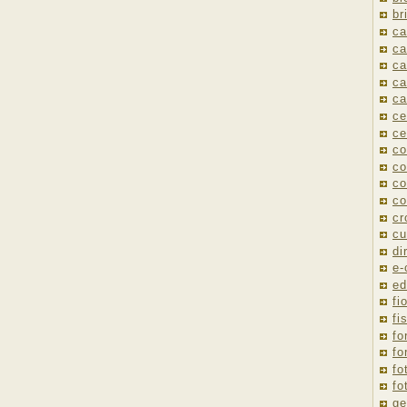
br
ca
ca
ca
ca
ca
ce
ce
co
co
co
co
cr
cu
di
e
ed
fio
fi
fo
fo
fo
fo
ge