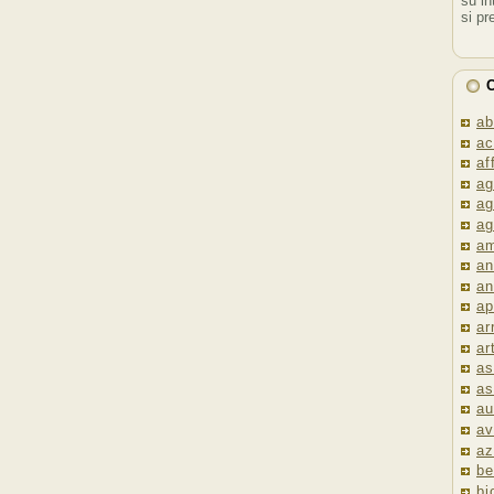
su in
si pr
C
ab
ac
af
ag
ag
ag
am
an
an
ap
ar
ar
as
as
au
av
az
be
bi