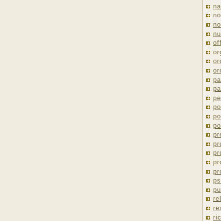
na
no
no
nu
of
or
or
or
pa
pa
pe
po
po
po
pr
pr
pr
pr
pr
ps
pu
re
re
ri