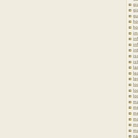
gi
gi
gu
ho
ho
im
in
in
in
is
is
la
le
le
lo
lo
lo
ma
me
m
m
mo
mu
na