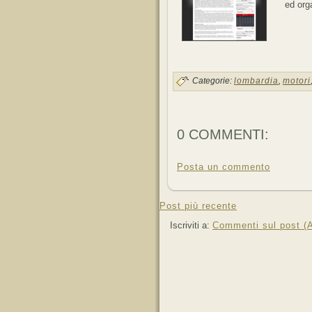
ed orga
Categorie:
lombardia
,
motori
0 COMMENTI:
Posta un commento
Post più recente
Iscriviti a:
Commenti sul post (