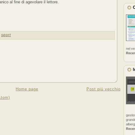
nico al fine di agevolare il lettore.
C
,
sport
nel v
Rece
I
Home page
Post più vecchio
Atom)
gestio
grande
alberg
Rece