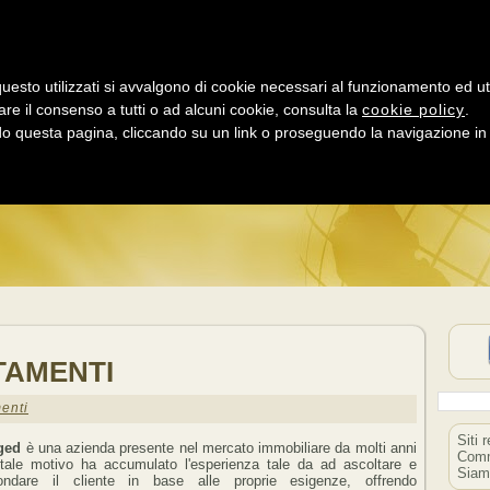
uesto utilizzati si avvalgono di cookie necessari al funzionamento ed utili 
are il consenso a tutti o ad alcuni cookie, consulta la
cookie policy
.
LD LINK DIRECT
 questa pagina, cliccando su un link o proseguendo la navigazione in a
NK TEMATICI + SOCIAL NETWORK = MAGGIORE POPOLARI
TAMENTI
enti
Siti 
ged
è una azienda presente nel mercato immobiliare da molti anni
Comm
tale motivo ha accumulato l'esperienza tale da ad ascoltare e
Siam
ondare il cliente in base alle proprie esigenze, offrendo