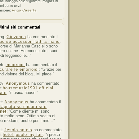
ati, noleggio celle frigorifere, magazzini
feri conto terzi.
nsione
:
Frigo Caserta
ltimi siti commentati
ag:
Giovanna
ha commentato il
borse accessori fatti a mano
:
orse di Marianna Casciello sono
ro uniche. Ho conosciuto i suoi
tti leggendo le…”
eb:
emorroidi
ha commentato il
curare le emorroidi
: “Grazie per
ndivisione del blog.. Mi piace ”
ov:
Anonymous
ha commentato
st
housemusic1991 official
ite
: “musica house ”
tt:
Anonymous
ha commentato il
tappeto su misura sito
rnet
: “Come cliente mi sono
to molto bene. Ottima scelta di
ti moderni, anche per il mio…”
tt:
Jesolo hotels
ha commentato
st
hotel jesolo my fair
: “i prezzi