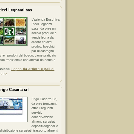
icci Legnami sas
L'azienda Boschiva
Ricci Legnami
s.a.s. da oltre un
secolo produce e
vende legna da
ardere ed altri
prodotti boschivi
pali di castagno.
arre i prodotti del bosco, viene praticato
sco tradizionale con animali da soma e
nsione
:
Legna da ardere e pali di
agno
rigo Caserta srl
Frigo Caserta Srl,
da oltre trent'anni,
offre i seguenti
servizi:
conservazione
alimenti surgelati,
depositi doganali e
i distribuzione surgelati, trasporto alimenti