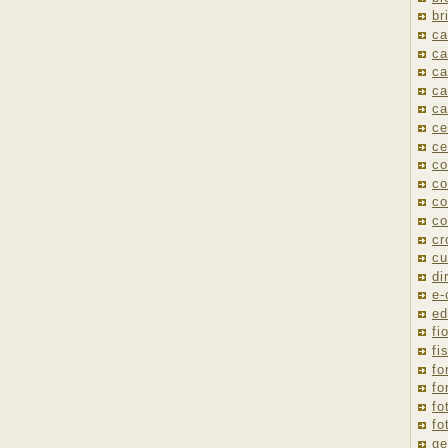
br
ca
ca
ca
ca
ca
ce
ce
co
co
co
co
cr
cu
di
e
ed
fio
fi
fo
fo
fo
fo
ge