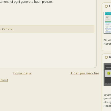
amenti di ogni genere a buon prezzo.
C
e
,
veneto
nel v
Rece
I
Home page
Post più vecchio
Atom)
gestio
grande
alberg
Rece