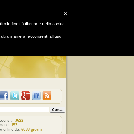
×
alle finalità illustrate nella cookie
ORY
ltra maniera, acconsenti all’uso
TÀ!
recensiti:
3622
enti:
157
o online da:
6033 giorni