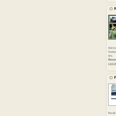
R
Nel tr
l'esbo
tiro.
Rece
cast
F
fiscal