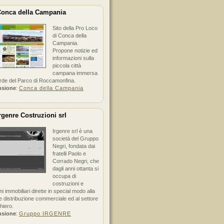
onca della Campania
Sito della Pro Loco
di Conca della
Campania.
Propone notizie ed
informazioni sulla
piccola città
campana immersa
erde del Parco di Roccamonfina.
nsione
:
Conca della Campania
rgenre Costruzioni srl
Irgenre srl è una
società del Gruppo
Negri, fondata dai
fratelli Paolo e
Corrado Negri, che
dagli anni ottanta si
occupa di
costruzioni e
ni immobiliari dirette in special modo alla
 distribuzione commerciale ed al settore
hiero.
nsione
:
Gruppo IRGENRE