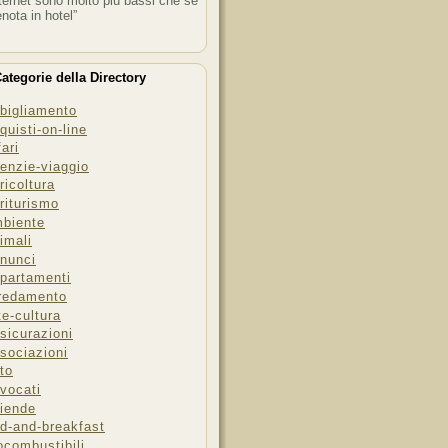
ternet sono molto più bassi che se
enota in hotel”
ategorie della Directory
bigliamento
quisti-on-line
fari
enzie-viaggio
ricoltura
riturismo
biente
imali
nunci
partamenti
redamento
te-cultura
sicurazioni
sociazioni
to
vocati
iende
d-and-breakfast
ocombustibili