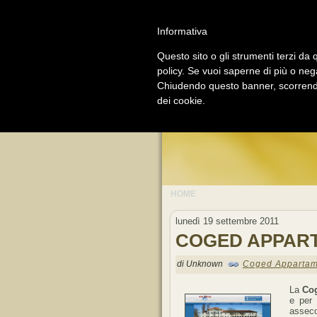
Informativa
Questo sito o gli strumenti terzi da q
policy. Se vuoi saperne di più o neg
GO
Chiudendo questo banner, scorrendo
dei cookie.
LI
HOME
lunedì 19 settembre 2011
COGED APPAR
di Unknown
Coged Appartam
La
Co
e per 
assec