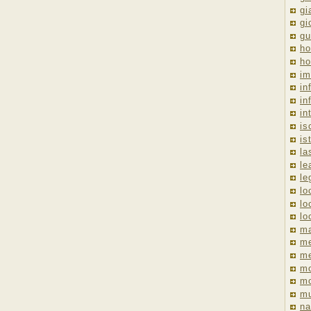
gi
gi
gu
ho
ho
im
in
in
in
is
is
la
le
le
lo
lo
lo
ma
me
m
m
mo
mu
na