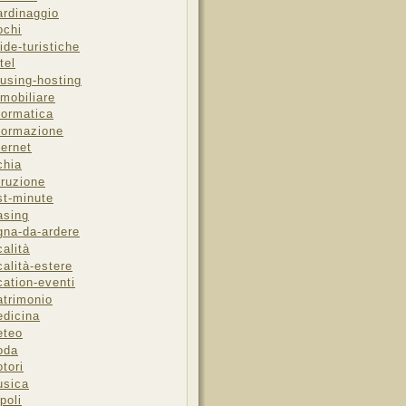
ardinaggio
ochi
ide-turistiche
tel
using-hosting
mobiliare
formatica
formazione
ternet
chia
truzione
st-minute
asing
gna-da-ardere
calità
calità-estere
cation-eventi
trimonio
dicina
eteo
oda
tori
sica
poli