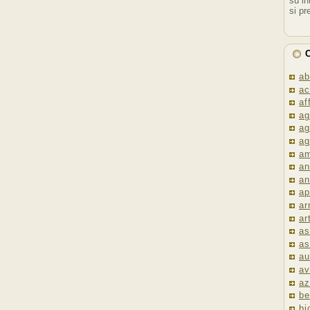
su in
si pr
C
ab
ac
af
ag
ag
ag
am
an
an
ap
ar
ar
as
as
au
av
az
be
bi