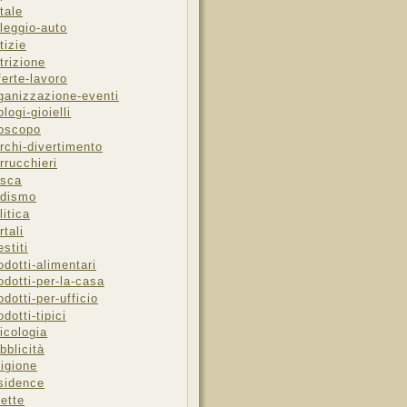
tale
leggio-auto
tizie
trizione
ferte-lavoro
ganizzazione-eventi
ologi-gioielli
oscopo
rchi-divertimento
rrucchieri
sca
dismo
litica
rtali
estiti
odotti-alimentari
odotti-per-la-casa
odotti-per-ufficio
odotti-tipici
icologia
bblicità
ligione
sidence
cette