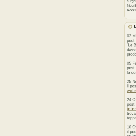
surgel
frigori
Rece
U
02 M
post
“Le B
davve
prodo
05 F
post
la co
25 N
il po
webs
24 O
post
inte
trova
tappe
10 O
il po