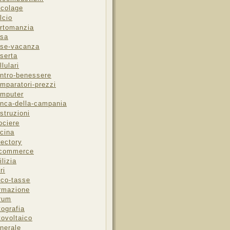
icolage
lcio
rtomanzia
sa
se-vacanza
serta
llulari
ntro-benessere
mparatori-prezzi
mputer
nca-della-campania
struzioni
ociere
cina
rectory
-commerce
ilizia
ri
sco-tasse
rmazione
rum
tografia
tovoltaico
nerale