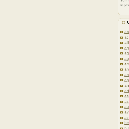
su in
si pr
C
ab
ac
af
ag
ag
ag
am
an
an
ap
ar
ar
as
as
au
av
az
be
bi