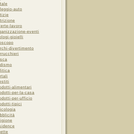
tale
leggio-auto
tizie
trizione
ferte-lavoro
ganizzazione-eventi
ologi-gioielli
oscopo
rchi-divertimento
rrucchieri
sca
dismo
litica
rtali
estiti
odotti-alimentari
odotti-per-la-casa
odotti-per-ufficio
odotti-tipici
icologia
bblicità
ligione
sidence
cette