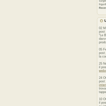
surgel
frigori
Rece
U
02 M
post
“Le B
davve
prodo
05 F
post
la co
25 N
il po
webs
24 O
post
inte
trova
tappe
10 O
il po