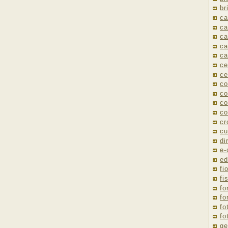
br
ca
ca
ca
ca
ca
ce
ce
co
co
co
co
cr
cu
di
e
ed
fio
fi
fo
fo
fo
fo
ge