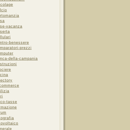
icolage
lcio
rtomanzia
sa
se-vacanza
serta
llulari
ntro-benessere
mparatori-prezzi
mputer
nca-della-campania
struzioni
ociere
cina
rectory
-commerce
ilizia
ri
sco-tasse
rmazione
rum
tografia
tovoltaico
nerale