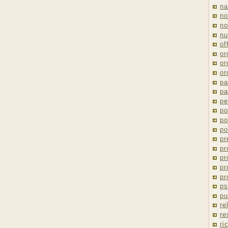
na
no
no
nu
of
or
or
or
pa
pa
pe
po
po
po
pr
pr
pr
pr
pr
ps
pu
re
re
ri