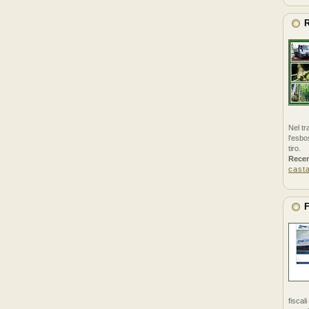
R
Nel tr
l'esbo
tiro.
Rece
cast
F
fiscal