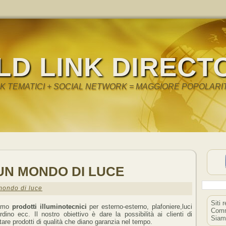
LD LINK DIRECT
NK TEMATICI + SOCIAL NETWORK = MAGGIORE POPOLARI
UN MONDO DI LUCE
mondo di luce
Siti 
iamo
prodotti illuminotecnici
per esterno-esterno, plafoniere,luci
Comm
rdino ecc. Il nostro obiettivo è dare la possibilità ai clienti di
Siam
tare prodotti di qualità che diano garanzia nel tempo.