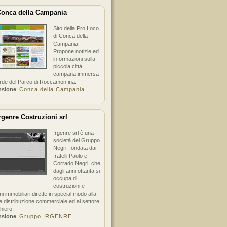
onca della Campania
Sito della Pro Loco
di Conca della
Campania.
Propone notizie ed
informazioni sulla
piccola città
campana immersa
erde del Parco di Roccamonfina.
nsione
:
Conca della Campania
rgenre Costruzioni srl
Irgenre srl è una
società del Gruppo
Negri, fondata dai
fratelli Paolo e
Corrado Negri, che
dagli anni ottanta si
occupa di
costruzioni e
ni immobiliari dirette in special modo alla
 distribuzione commerciale ed al settore
hiero.
nsione
:
Gruppo IRGENRE