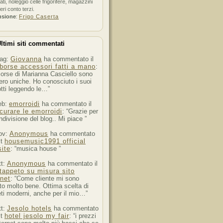
ati, noleggio celle frigorifere, magazzini
feri conto terzi.
nsione
:
Frigo Caserta
ltimi siti commentati
ag:
Giovanna
ha commentato il
borse accessori fatti a mano
:
orse di Marianna Casciello sono
ro uniche. Ho conosciuto i suoi
tti leggendo le…”
eb:
emorroidi
ha commentato il
curare le emorroidi
: “Grazie per
ndivisione del blog.. Mi piace ”
ov:
Anonymous
ha commentato
st
housemusic1991 official
ite
: “musica house ”
tt:
Anonymous
ha commentato il
tappeto su misura sito
rnet
: “Come cliente mi sono
to molto bene. Ottima scelta di
ti moderni, anche per il mio…”
tt:
Jesolo hotels
ha commentato
st
hotel jesolo my fair
: “i prezzi