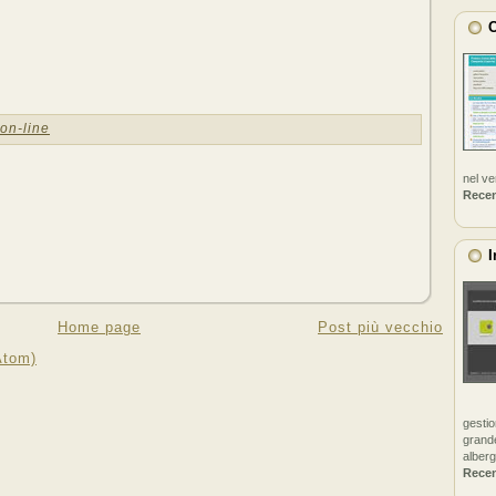
C
-on-line
nel v
Rece
I
Home page
Post più vecchio
Atom)
gestio
grande
alberg
Rece