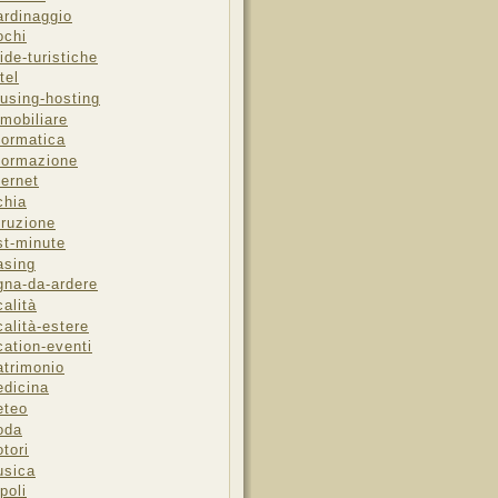
ardinaggio
ochi
ide-turistiche
tel
using-hosting
mobiliare
formatica
formazione
ternet
chia
truzione
st-minute
asing
gna-da-ardere
calità
calità-estere
cation-eventi
trimonio
dicina
eteo
oda
tori
sica
poli