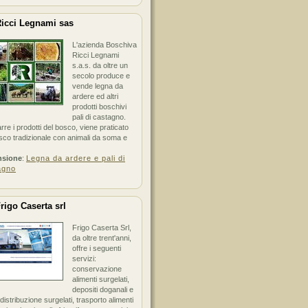
icci Legnami sas
L'azienda Boschiva
Ricci Legnami
s.a.s. da oltre un
secolo produce e
vende legna da
ardere ed altri
prodotti boschivi
pali di castagno.
arre i prodotti del bosco, viene praticato
sco tradizionale con animali da soma e
nsione
:
Legna da ardere e pali di
agno
rigo Caserta srl
Frigo Caserta Srl,
da oltre trent'anni,
offre i seguenti
servizi:
conservazione
alimenti surgelati,
depositi doganali e
i distribuzione surgelati, trasporto alimenti