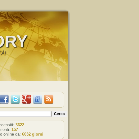
ORY
TÀ!
recensiti:
3622
enti:
157
o online da:
6032 giorni