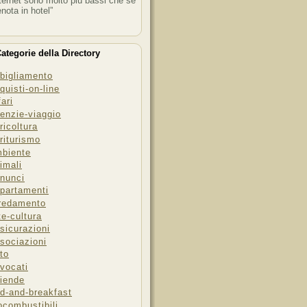
ternet sono molto più bassi che se
enota in hotel”
ategorie della Directory
bigliamento
quisti-on-line
fari
enzie-viaggio
ricoltura
riturismo
biente
imali
nunci
partamenti
redamento
te-cultura
sicurazioni
sociazioni
to
vocati
iende
d-and-breakfast
ocombustibili