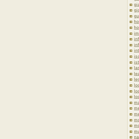
gi
gi
gu
ho
ho
im
in
in
in
is
is
la
le
le
lo
lo
lo
ma
me
m
m
mo
mu
na