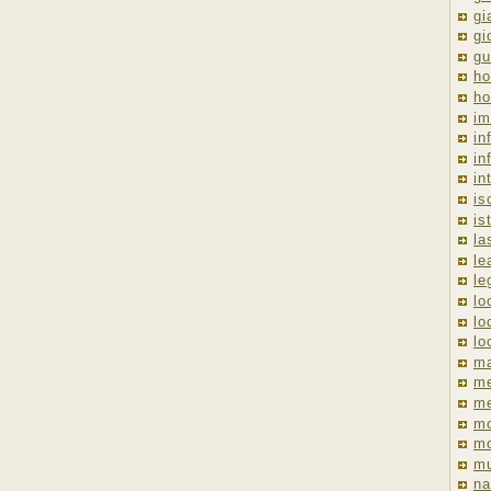
gi
gi
gu
ho
ho
im
in
in
in
is
is
la
le
le
lo
lo
lo
ma
me
m
m
mo
mu
na