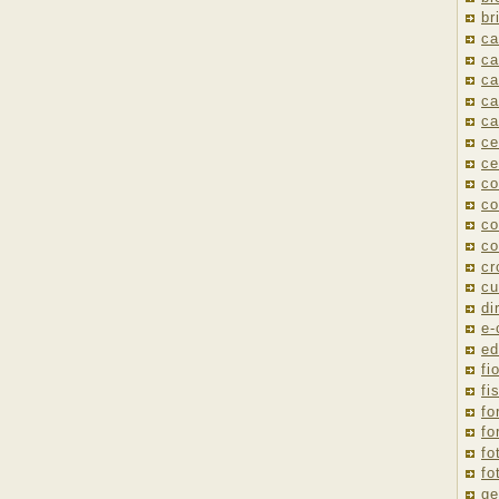
br
ca
ca
ca
ca
ca
ce
ce
co
co
co
co
cr
cu
di
e
ed
fio
fi
fo
fo
fo
fo
ge