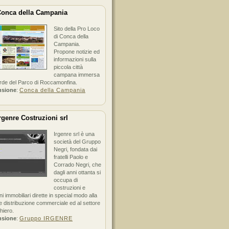
onca della Campania
Sito della Pro Loco
di Conca della
Campania.
Propone notizie ed
informazioni sulla
piccola città
campana immersa
erde del Parco di Roccamonfina.
nsione
:
Conca della Campania
rgenre Costruzioni srl
Irgenre srl è una
società del Gruppo
Negri, fondata dai
fratelli Paolo e
Corrado Negri, che
dagli anni ottanta si
occupa di
costruzioni e
ni immobiliari dirette in special modo alla
 distribuzione commerciale ed al settore
hiero.
nsione
:
Gruppo IRGENRE