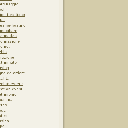
ardinaggio
ochi
ide-turistiche
tel
using-hosting
mobiliare
formatica
formazione
ternet
chia
truzione
st-minute
asing
gna-da-ardere
calità
calità-estere
cation-eventi
trimonio
dicina
eteo
oda
tori
sica
poli