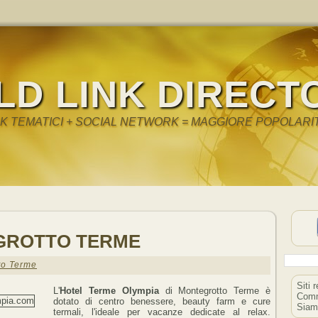
LD LINK DIRECT
NK TEMATICI + SOCIAL NETWORK = MAGGIORE POPOLARI
GROTTO TERME
to Terme
Siti 
L'
Hotel Terme Olympia
di Montegrotto Terme è
Comm
dotato di centro benessere, beauty farm e cure
Siam
termali, l'ideale per vacanze dedicate al relax.