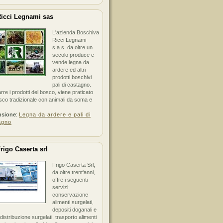
icci Legnami sas
L'azienda Boschiva
Ricci Legnami
s.a.s. da oltre un
secolo produce e
vende legna da
ardere ed altri
prodotti boschivi
pali di castagno.
arre i prodotti del bosco, viene praticato
sco tradizionale con animali da soma e
nsione
:
Legna da ardere e pali di
agno
rigo Caserta srl
Frigo Caserta Srl,
da oltre trent'anni,
offre i seguenti
servizi:
conservazione
alimenti surgelati,
depositi doganali e
i distribuzione surgelati, trasporto alimenti