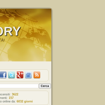
ORY
TÀ!
recensiti:
3622
enti:
157
o online da:
6032 giorni