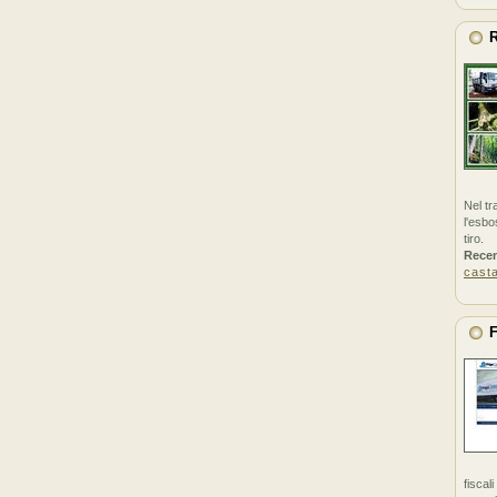
R
Nel tr
l'esbo
tiro.
Rece
cast
F
fiscal