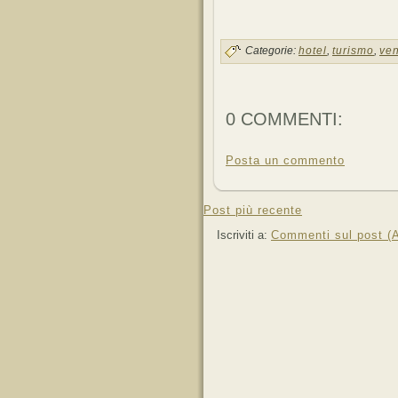
Categorie:
hotel
,
turismo
,
ve
0 COMMENTI:
Posta un commento
Post più recente
Iscriviti a:
Commenti sul post (