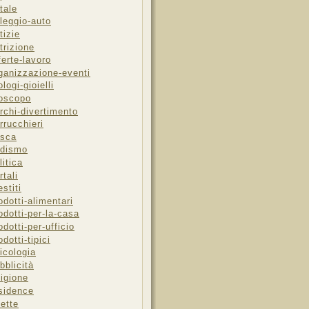
tale
leggio-auto
tizie
trizione
ferte-lavoro
ganizzazione-eventi
ologi-gioielli
oscopo
rchi-divertimento
rrucchieri
sca
dismo
litica
rtali
estiti
odotti-alimentari
odotti-per-la-casa
odotti-per-ufficio
odotti-tipici
icologia
bblicità
ligione
sidence
cette