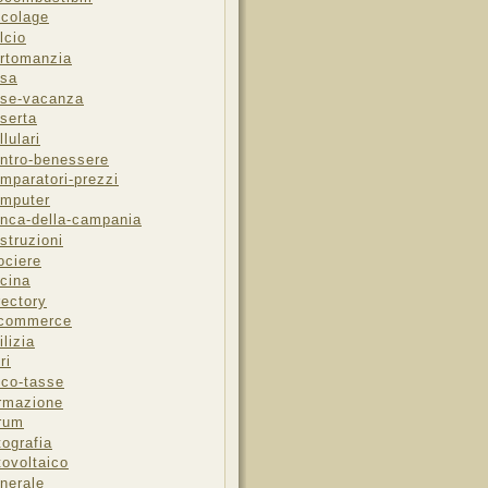
icolage
lcio
rtomanzia
sa
se-vacanza
serta
llulari
ntro-benessere
mparatori-prezzi
mputer
nca-della-campania
struzioni
ociere
cina
rectory
-commerce
ilizia
ri
sco-tasse
rmazione
rum
tografia
tovoltaico
nerale