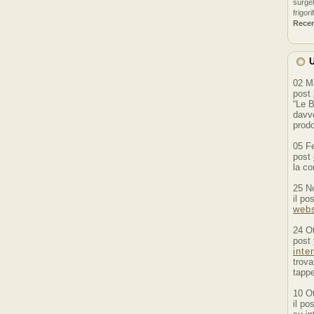
surgel
frigori
Rece
U
02 M
post
“Le B
davve
prodo
05 F
post
la co
25 N
il po
webs
24 O
post
inte
trova
tappe
10 O
il po