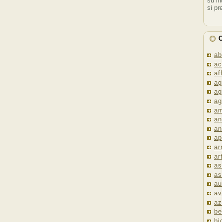
su in
si pr
C
ab
ac
af
ag
ag
ag
am
an
an
ap
ar
ar
as
as
au
av
az
be
bi