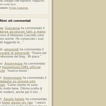
ati, noleggio celle frigorifere, magazzini
feri conto terzi.
nsione
:
Frigo Caserta
ltimi siti commentati
ag:
Giovanna
ha commentato il
borse accessori fatti a mano
:
orse di Marianna Casciello sono
ro uniche. Ho conosciuto i suoi
tti leggendo le…”
eb:
emorroidi
ha commentato il
curare le emorroidi
: “Grazie per
ndivisione del blog.. Mi piace ”
ov:
Anonymous
ha commentato
st
housemusic1991 official
ite
: “musica house ”
tt:
Anonymous
ha commentato il
tappeto su misura sito
rnet
: “Come cliente mi sono
to molto bene. Ottima scelta di
ti moderni, anche per il mio…”
tt:
Jesolo hotels
ha commentato
st
hotel jesolo my fair
: “i prezzi