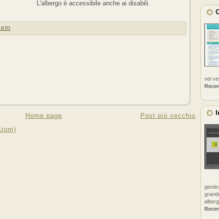
L'albergo è accessibile anche ai disabili.
C
neto
nel v
Rece
I
Home page
Post più vecchio
Atom)
gestio
grande
alberg
Rece