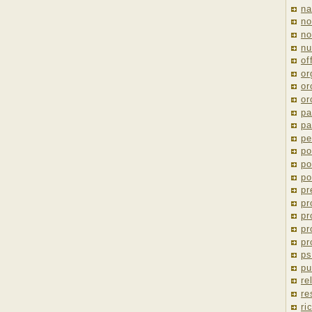
na
no
no
nu
of
or
or
or
pa
pa
pe
po
po
po
pr
pr
pr
pr
pr
ps
pu
re
re
ri