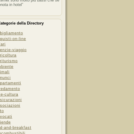
ternet sono molto più bassi che se
enota in hotel”
ategorie della Directory
bigliamento
quisti-on-line
fari
enzie-viaggio
ricoltura
riturismo
biente
imali
nunci
partamenti
redamento
te-cultura
sicurazioni
sociazioni
to
vocati
iende
d-and-breakfast
ocombustibili