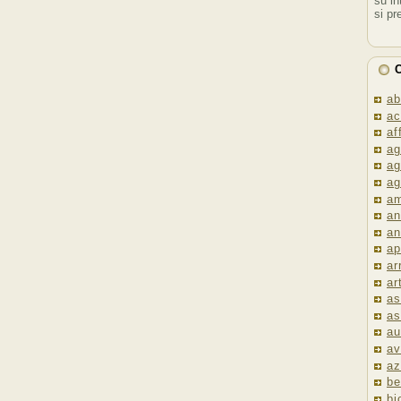
su in
si pr
C
ab
ac
af
ag
ag
ag
am
an
an
ap
ar
ar
as
as
au
av
az
be
bi