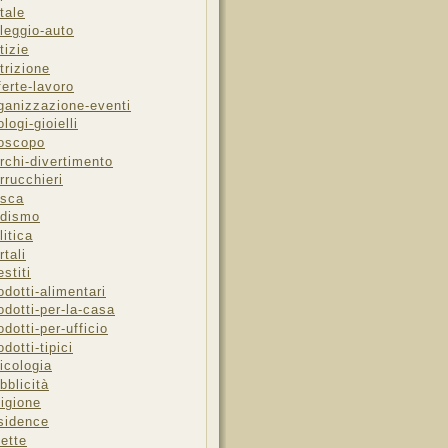
tale
leggio-auto
tizie
trizione
ferte-lavoro
ganizzazione-eventi
ologi-gioielli
oscopo
rchi-divertimento
rrucchieri
sca
dismo
litica
rtali
estiti
odotti-alimentari
odotti-per-la-casa
odotti-per-ufficio
odotti-tipici
icologia
bblicità
ligione
sidence
cette