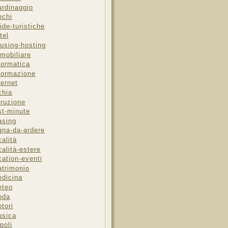
ardinaggio
ochi
ide-turistiche
tel
using-hosting
mobiliare
formatica
formazione
ternet
chia
truzione
st-minute
asing
gna-da-ardere
calità
calità-estere
cation-eventi
trimonio
dicina
eteo
oda
tori
sica
poli