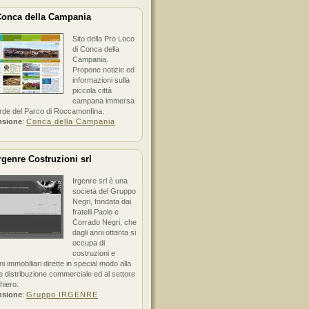
onca della Campania
Sito della Pro Loco
di Conca della
Campania.
Propone notizie ed
informazioni sulla
piccola città
campana immersa
erde del Parco di Roccamonfina.
nsione
:
Conca della Campania
rgenre Costruzioni srl
Irgenre srl è una
società del Gruppo
Negri, fondata dai
fratelli Paolo e
Corrado Negri, che
dagli anni ottanta si
occupa di
costruzioni e
ni immobiliari dirette in special modo alla
 distribuzione commerciale ed al settore
hiero.
nsione
:
Gruppo IRGENRE