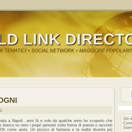
LD LINK DIRECT
NK TEMATICI + SOCIAL NETWORK = MAGGIORE POPOLARI
OGNI
i
Siti 
ata a Napoli…anni fà e solo da qualche anno ho scoperto che
Comm
e bianco su nero i propri pensieri sotto forma di poesie o racconti
Siam
 Oh come aiuta. Un pizzico di fantasia e la realtà diventa più