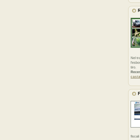
R
Nel tr
l'esbo
tiro.
Rece
cast
F
fiscal