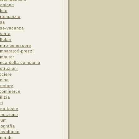
icolage
lcio
rtomanzia
sa
se-vacanza
serta
llulari
ntro-benessere
mparatori-prezzi
mputer
nca-della-campania
struzioni
ociere
cina
rectory
-commerce
ilizia
ri
sco-tasse
rmazione
rum
tografia
tovoltaico
nerale