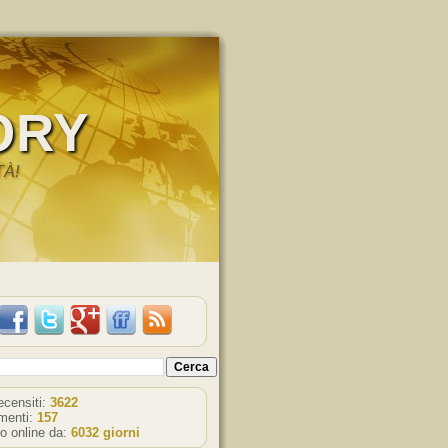
ORY
TÀ!
recensiti:
3622
enti:
157
o online da:
6032 giorni