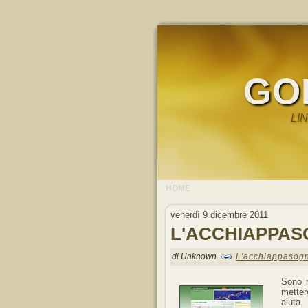
GO
LI
HOME
venerdì 9 dicembre 2011
L'ACCHIAPPAS
di Unknown
L'acchiappasogn
Sono n
metter
aiuta.