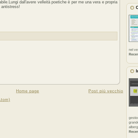
abile.Lungi dall'avere velleità poetiche è per me una vera e propria
 antistress!
C
nel v
Rece
I
Home page
Post più vecchio
Atom)
gestio
grande
alberg
Rece