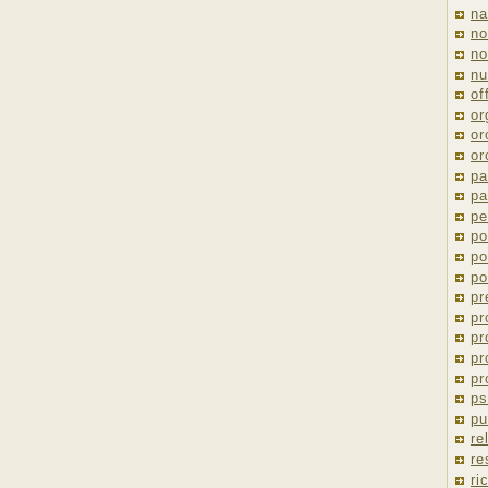
na
no
no
nu
of
or
or
or
pa
pa
pe
po
po
po
pr
pr
pr
pr
pr
ps
pu
re
re
ri