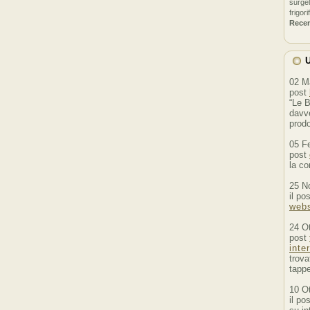
surgel
frigori
Rece
U
02 M
post
“Le B
davve
prodo
05 F
post
la co
25 N
il po
webs
24 O
post
inte
trova
tappe
10 O
il po