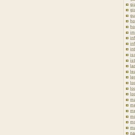
gi
gi
gu
ho
ho
im
in
in
in
is
is
la
le
le
lo
lo
lo
ma
me
m
m
mo
mu
na