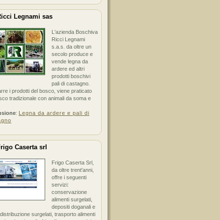
icci Legnami sas
L'azienda Boschiva
Ricci Legnami
s.a.s. da oltre un
secolo produce e
vende legna da
ardere ed altri
prodotti boschivi
pali di castagno.
arre i prodotti del bosco, viene praticato
sco tradizionale con animali da soma e
nsione
:
Legna da ardere e pali di
agno
rigo Caserta srl
Frigo Caserta Srl,
da oltre trent'anni,
offre i seguenti
servizi:
conservazione
alimenti surgelati,
depositi doganali e
i distribuzione surgelati, trasporto alimenti