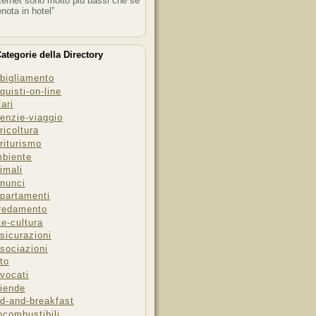
ternet sono molto più bassi che se
enota in hotel”
ategorie della Directory
bigliamento
quisti-on-line
fari
enzie-viaggio
ricoltura
riturismo
biente
imali
nunci
partamenti
redamento
te-cultura
sicurazioni
sociazioni
to
vocati
iende
d-and-breakfast
ocombustibili