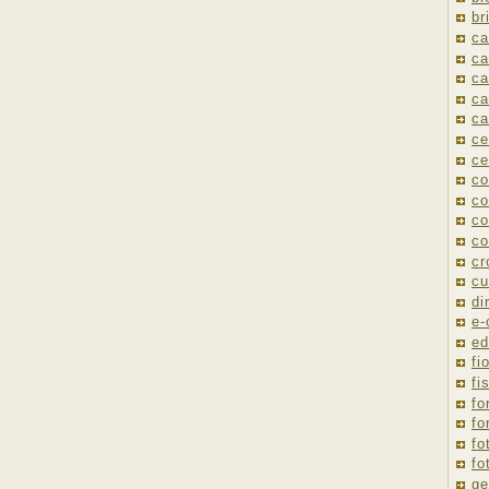
br
ca
ca
ca
ca
ca
ce
ce
co
co
co
co
cr
cu
di
e
ed
fio
fi
fo
fo
fo
fo
ge