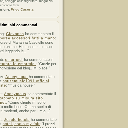
ati, noleggio celle frigorifere, magazzini
feri conto terzi.
nsione
:
Frigo Caserta
ltimi siti commentati
ag:
Giovanna
ha commentato il
borse accessori fatti a mano
:
orse di Marianna Casciello sono
ro uniche. Ho conosciuto i suoi
tti leggendo le…”
eb:
emorroidi
ha commentato il
curare le emorroidi
: “Grazie per
ndivisione del blog.. Mi piace ”
ov:
Anonymous
ha commentato
st
housemusic1991 official
ite
: “musica house ”
tt:
Anonymous
ha commentato il
tappeto su misura sito
rnet
: “Come cliente mi sono
to molto bene. Ottima scelta di
ti moderni, anche per il mio…”
tt:
Jesolo hotels
ha commentato
st
hotel jesolo my fair
: “i prezzi