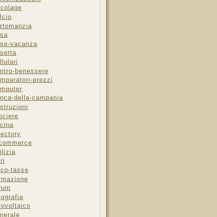
icolage
lcio
rtomanzia
sa
se-vacanza
serta
llulari
ntro-benessere
mparatori-prezzi
mputer
nca-della-campania
struzioni
ociere
cina
rectory
-commerce
ilizia
ri
sco-tasse
rmazione
rum
tografia
tovoltaico
nerale