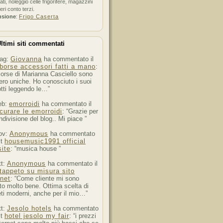
ati, noleggio celle frigorifere, magazzini
feri conto terzi.
nsione
:
Frigo Caserta
ltimi siti commentati
ag:
Giovanna
ha commentato il
borse accessori fatti a mano
:
orse di Marianna Casciello sono
ro uniche. Ho conosciuto i suoi
tti leggendo le…”
eb:
emorroidi
ha commentato il
curare le emorroidi
: “Grazie per
ndivisione del blog.. Mi piace ”
ov:
Anonymous
ha commentato
st
housemusic1991 official
ite
: “musica house ”
tt:
Anonymous
ha commentato il
tappeto su misura sito
rnet
: “Come cliente mi sono
to molto bene. Ottima scelta di
ti moderni, anche per il mio…”
tt:
Jesolo hotels
ha commentato
st
hotel jesolo my fair
: “i prezzi