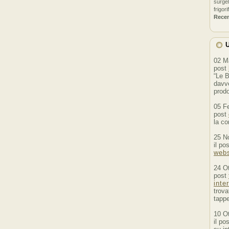
surgel
frigori
Rece
U
02 M
post
“Le B
davve
prodo
05 F
post
la co
25 N
il po
webs
24 O
post
inte
trova
tappe
10 O
il po