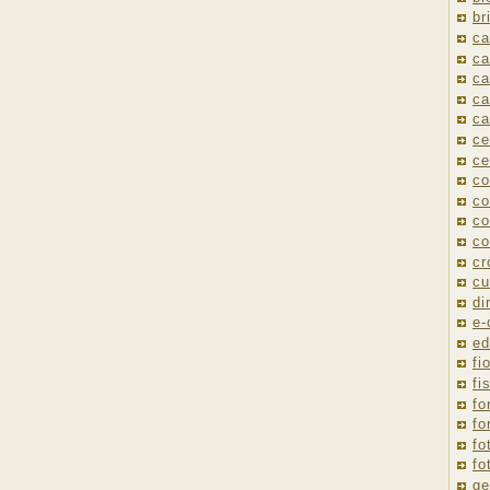
br
ca
ca
ca
ca
ca
ce
ce
co
co
co
co
cr
cu
di
e
ed
fio
fi
fo
fo
fo
fo
ge