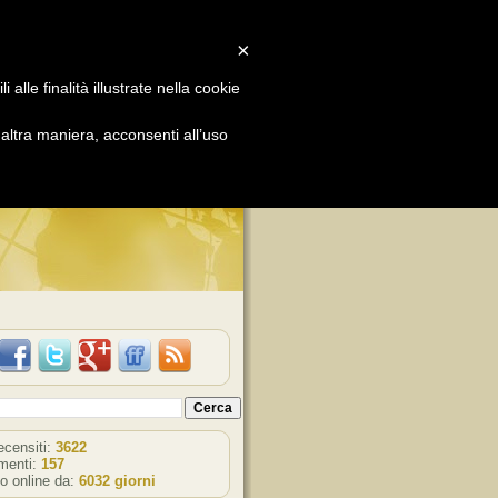
×
alle finalità illustrate nella cookie
ORY
ltra maniera, acconsenti all’uso
TÀ!
recensiti:
3622
enti:
157
o online da:
6032 giorni