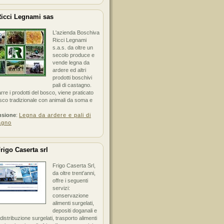
icci Legnami sas
L'azienda Boschiva
Ricci Legnami
s.a.s. da oltre un
secolo produce e
vende legna da
ardere ed altri
prodotti boschivi
pali di castagno.
arre i prodotti del bosco, viene praticato
sco tradizionale con animali da soma e
nsione
:
Legna da ardere e pali di
agno
rigo Caserta srl
Frigo Caserta Srl,
da oltre trent'anni,
offre i seguenti
servizi:
conservazione
alimenti surgelati,
depositi doganali e
i distribuzione surgelati, trasporto alimenti