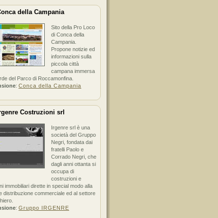
onca della Campania
Sito della Pro Loco
di Conca della
Campania.
Propone notizie ed
informazioni sulla
piccola città
campana immersa
erde del Parco di Roccamonfina.
nsione
:
Conca della Campania
rgenre Costruzioni srl
Irgenre srl è una
società del Gruppo
Negri, fondata dai
fratelli Paolo e
Corrado Negri, che
dagli anni ottanta si
occupa di
costruzioni e
ni immobiliari dirette in special modo alla
 distribuzione commerciale ed al settore
hiero.
nsione
:
Gruppo IRGENRE