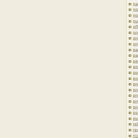
na
no
no
nu
of
or
or
or
pa
pa
pe
po
po
po
pr
pr
pr
pr
pr
ps
pu
re
re
ri