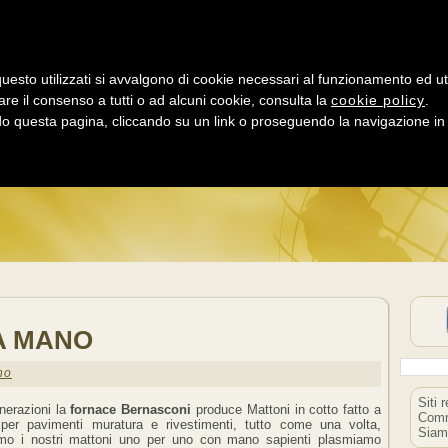
uesto utilizzati si avvalgono di cookie necessari al funzionamento ed utili 
are il consenso a tutti o ad alcuni cookie, consulta la
cookie policy
.
LD LINK DIRECT
 questa pagina, cliccando su un link o proseguendo la navigazione in a
NK TEMATICI + SOCIAL NETWORK = MAGGIORE POPOLARI
A MANO
no
Siti 
erazioni la
fornace Bernasconi
produce Mattoni in cotto fatto a
Comm
er pavimenti muratura e rivestimenti, tutto come una volta,
Siam
mo i nostri mattoni uno per uno con mano sapienti plasmiamo