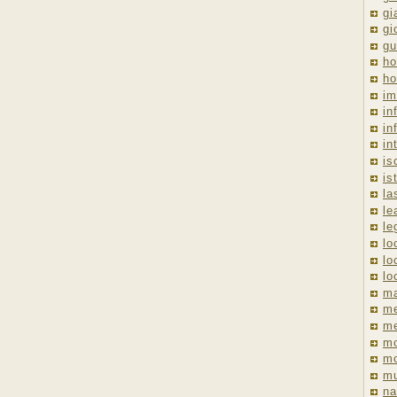
gi
gi
gu
ho
ho
im
in
in
in
is
is
la
le
le
lo
lo
lo
ma
me
m
m
mo
mu
na