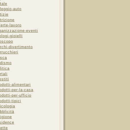
tale
leggio-auto
tizie
trizione
ferte-lavoro
ganizzazione-eventi
ologi-gioielli
oscopo
rchi-divertimento
rrucchieri
sca
dismo
litica
rtali
estiti
odotti-alimentari
odotti-per-la-casa
odotti-per-ufficio
odotti-tipici
icologia
bblicità
ligione
sidence
cette