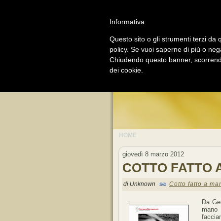
Informativa
Questo sito o gli strumenti terzi da q
policy. Se vuoi saperne di più o neg
GO
Chiudendo questo banner, scorrendo
dei cookie.
LI
HOME
giovedì 8 marzo 2012
COTTO FATTO 
di Unknown
Cotto fatto a ma
Da Gen
mano p
faccia