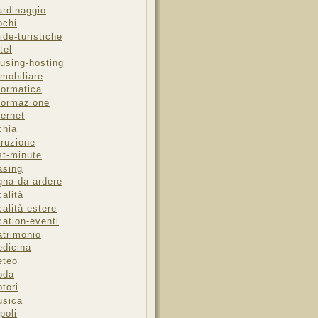
ardinaggio
ochi
ide-turistiche
tel
using-hosting
mobiliare
formatica
formazione
ternet
chia
truzione
st-minute
asing
gna-da-ardere
calità
calità-estere
cation-eventi
trimonio
dicina
eteo
oda
tori
sica
poli