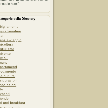
ternet sono molto più bassi che se
enota in hotel”
ategorie della Directory
bigliamento
quisti-on-line
fari
enzie-viaggio
ricoltura
riturismo
biente
imali
nunci
partamenti
redamento
te-cultura
sicurazioni
sociazioni
to
vocati
iende
d-and-breakfast
ocombustibili