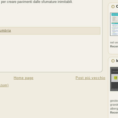
la per creare pavimenti dalle sfumature inimitabili.
C
umbria
nel v
Rece
I
Home page
Post più vecchio
Atom)
gestio
grande
alberg
Rece