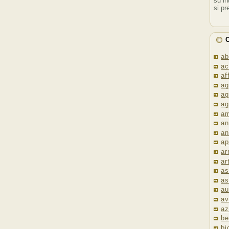
su in
si pr
C
ab
ac
af
ag
ag
ag
am
an
an
ap
ar
ar
as
as
au
av
az
be
bi