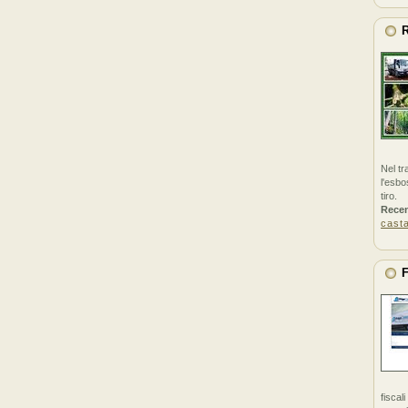
R
Nel tr
l'esbo
tiro.
Rece
cast
F
fiscal