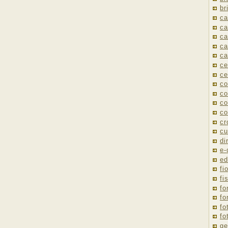
br
ca
ca
ca
ca
ca
ce
ce
co
co
co
co
cr
cu
di
e
ed
fio
fi
fo
fo
fo
fo
ge