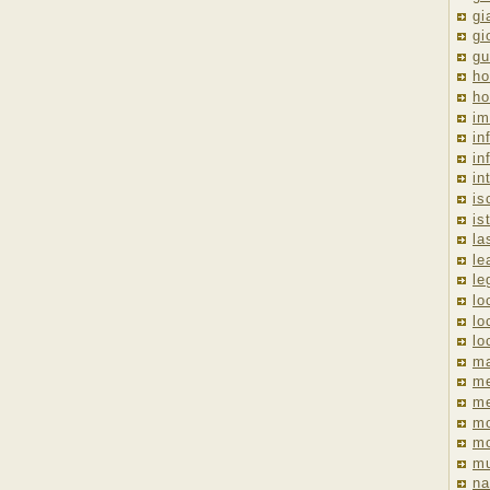
gi
gi
gu
ho
ho
im
in
in
in
is
is
la
le
le
lo
lo
lo
ma
me
m
m
mo
mu
na