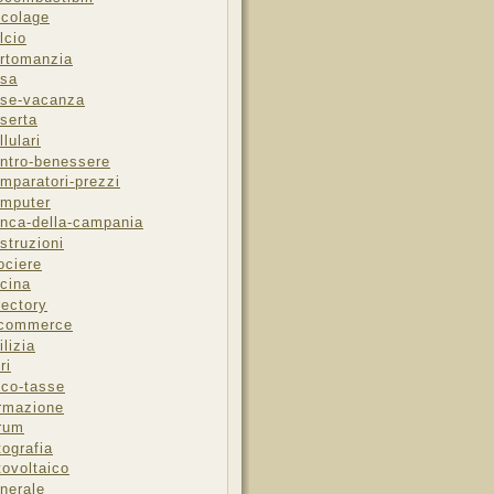
icolage
lcio
rtomanzia
sa
se-vacanza
serta
llulari
ntro-benessere
mparatori-prezzi
mputer
nca-della-campania
struzioni
ociere
cina
rectory
-commerce
ilizia
ri
sco-tasse
rmazione
rum
tografia
tovoltaico
nerale