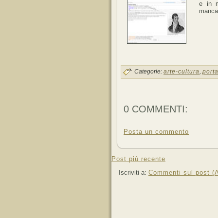
e in m
mancan
Categorie:
arte-cultura
,
porta
0 COMMENTI:
Posta un commento
Post più recente
Iscriviti a:
Commenti sul post (