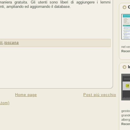
aniera gratuita. Gli utenti sono liberi di aggiungere i lemmi
ti, ampliando ed aggiornando il database.
C
li
,
toscana
nel v
Rece
I
Home page
Post più vecchio
Atom)
gestio
grande
alberg
Rece