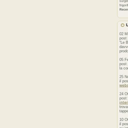
surgel
frigori
Rece
U
02 M
post
“Le B
davve
prodo
05 F
post
la co
25 N
il po
webs
24 O
post
inte
trova
tappe
10 O
il po