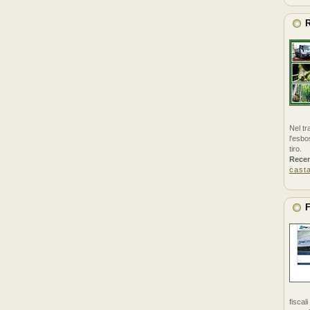
R
Nel tr
l'esbo
tiro.
Rece
cast
F
fiscal