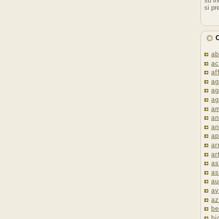
su in
si pr
C
ab
ac
af
ag
ag
ag
am
an
an
ap
ar
ar
as
as
au
av
az
be
bi