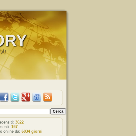
ORY
TÀ!
recensiti:
3622
enti:
157
o online da:
6034 giorni