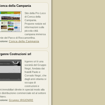
onca della Campania
Sito della Pro Loco
di Conca della
Campania.
Propone notizie ed
informazioni sulla
piccola città
campana immersa
erde del Parco di Roccamonfina.
nsione
:
Conca della Campania
rgenre Costruzioni srl
Irgenre srl è una
società del Gruppo
Negri, fondata dai
fratelli Paolo e
Corrado Negri, che
dagli anni ottanta si
occupa di
costruzioni e
ni immobiliari dirette in special modo alla
 distribuzione commerciale ed al settore
hiero.
nsione
:
Gruppo IRGENRE