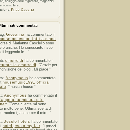
ati, noleggio celle frigorifere, magazzini
feri conto terzi.
nsione
:
Frigo Caserta
ltimi siti commentati
ag:
Giovanna
ha commentato il
borse accessori fatti a mano
:
orse di Marianna Casciello sono
ro uniche. Ho conosciuto i suoi
tti leggendo le…”
eb:
emorroidi
ha commentato il
curare le emorroidi
: “Grazie per
ndivisione del blog.. Mi piace ”
ov:
Anonymous
ha commentato
st
housemusic1991 official
ite
: “musica house ”
tt:
Anonymous
ha commentato il
tappeto su misura sito
rnet
: “Come cliente mi sono
to molto bene. Ottima scelta di
ti moderni, anche per il mio…”
tt:
Jesolo hotels
ha commentato
st
hotel jesolo my fair
: “i prezzi