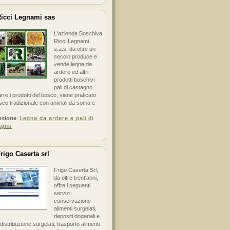
icci Legnami sas
L'azienda Boschiva
Ricci Legnami
s.a.s. da oltre un
secolo produce e
vende legna da
ardere ed altri
prodotti boschivi
pali di castagno.
arre i prodotti del bosco, viene praticato
sco tradizionale con animali da soma e
nsione
:
Legna da ardere e pali di
agno
rigo Caserta srl
Frigo Caserta Srl,
da oltre trent'anni,
offre i seguenti
servizi:
conservazione
alimenti surgelati,
depositi doganali e
i distribuzione surgelati, trasporto alimenti