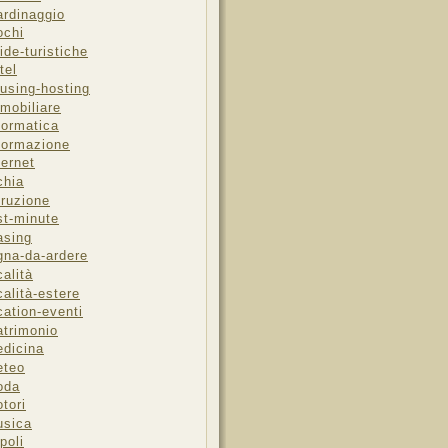
ardinaggio
ochi
ide-turistiche
tel
using-hosting
mobiliare
formatica
formazione
ternet
chia
truzione
st-minute
asing
gna-da-ardere
calità
calità-estere
cation-eventi
trimonio
dicina
eteo
oda
tori
sica
poli