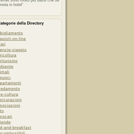
ternet sono molto più bassi che se
enota in hotel”
ategorie della Directory
bigliamento
quisti-on-line
fari
enzie-viaggio
ricoltura
riturismo
biente
imali
nunci
partamenti
redamento
te-cultura
sicurazioni
sociazioni
to
vocati
iende
d-and-breakfast
ocombustibili