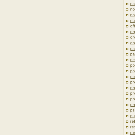
na
no
no
nu
of
or
or
or
pa
pa
pe
po
po
po
pr
pr
pr
pr
pr
ps
pu
re
re
ri