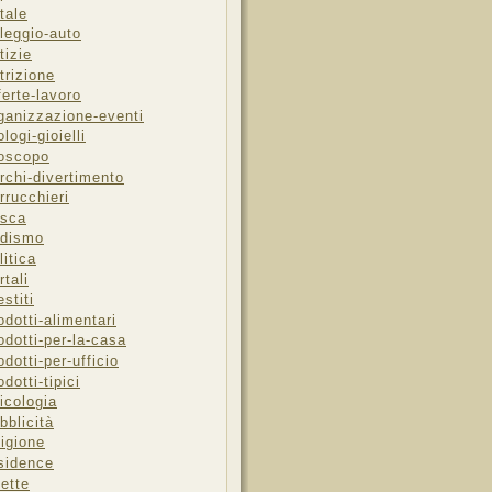
tale
leggio-auto
tizie
trizione
ferte-lavoro
ganizzazione-eventi
ologi-gioielli
oscopo
rchi-divertimento
rrucchieri
sca
dismo
litica
rtali
estiti
odotti-alimentari
odotti-per-la-casa
odotti-per-ufficio
odotti-tipici
icologia
bblicità
ligione
sidence
cette