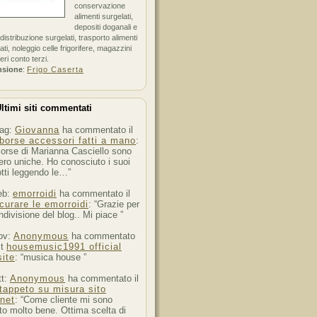
conservazione
alimenti surgelati,
depositi doganali e
i distribuzione surgelati, trasporto alimenti
ati, noleggio celle frigorifere, magazzini
feri conto terzi.
nsione
:
Frigo Caserta
ltimi siti commentati
ag:
Giovanna
ha commentato il
borse accessori fatti a mano
:
orse di Marianna Casciello sono
ro uniche. Ho conosciuto i suoi
tti leggendo le…”
eb:
emorroidi
ha commentato il
curare le emorroidi
: “Grazie per
ndivisione del blog.. Mi piace ”
ov:
Anonymous
ha commentato
st
housemusic1991 official
ite
: “musica house ”
tt:
Anonymous
ha commentato il
tappeto su misura sito
rnet
: “Come cliente mi sono
to molto bene. Ottima scelta di