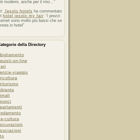
ti moderni, anche per il mio…”
tt:
Jesolo hotels
ha commentato
st
hotel jesolo my fair
: “i prezzi
ternet sono molto più bassi che se
enota in hotel”
ategorie della Directory
bigliamento
quisti-on-line
fari
enzie-viaggio
ricoltura
riturismo
biente
imali
nunci
partamenti
redamento
te-cultura
sicurazioni
sociazioni
to