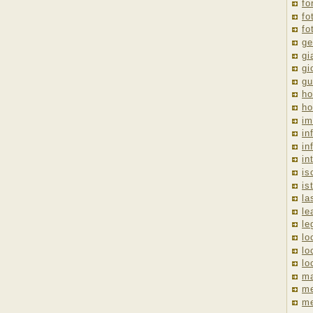
fo
fo
fo
ge
gi
gi
gu
ho
ho
im
in
in
in
is
is
la
le
le
lo
lo
lo
ma
me
m