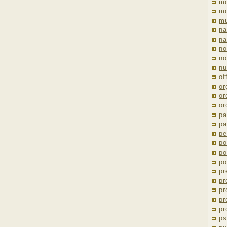
m
mo
mu
na
na
no
no
nu
of
or
or
or
pa
pa
pe
po
po
po
pr
pr
pr
pr
pr
ps