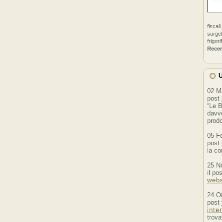
fiscal
surgel
frigori
Rece
U
02 M
post
“Le B
davve
prodo
05 F
post
la co
25 N
il po
webs
24 O
post
inte
trova