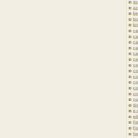
av
az
be
bi
br
ca
ca
ca
ca
ca
ce
ce
co
co
co
co
cr
cu
di
e
ed
fio
fi
fo