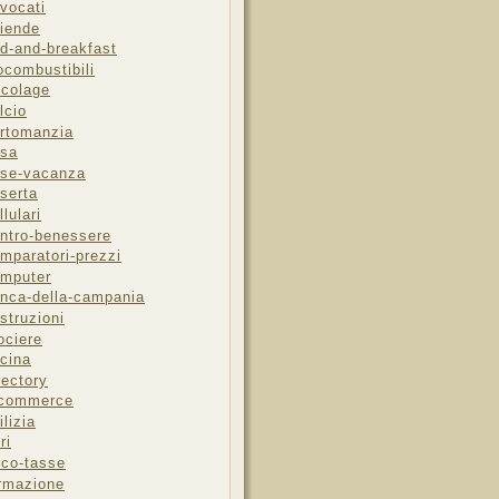
vocati
iende
d-and-breakfast
ocombustibili
icolage
lcio
rtomanzia
sa
se-vacanza
serta
llulari
ntro-benessere
mparatori-prezzi
mputer
nca-della-campania
struzioni
ociere
cina
rectory
-commerce
ilizia
ri
sco-tasse
rmazione