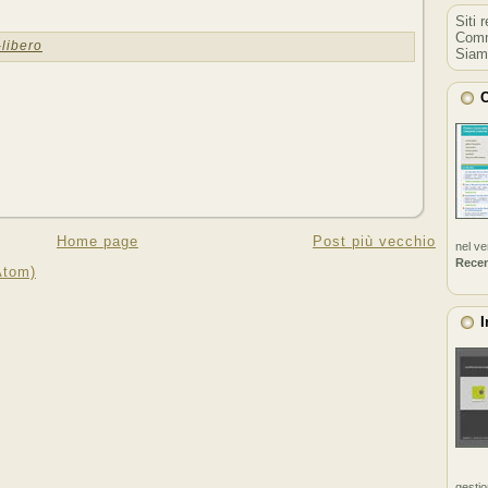
Siti 
Comm
libero
Siam
C
Home page
Post più vecchio
nel v
Rece
Atom)
I
gestio