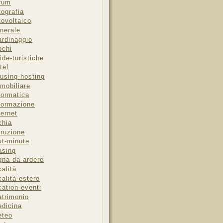
rum
tografia
tovoltaico
nerale
ardinaggio
ochi
ide-turistiche
tel
using-hosting
mobiliare
formatica
formazione
ternet
chia
truzione
st-minute
asing
gna-da-ardere
calità
calità-estere
cation-eventi
trimonio
dicina
eteo