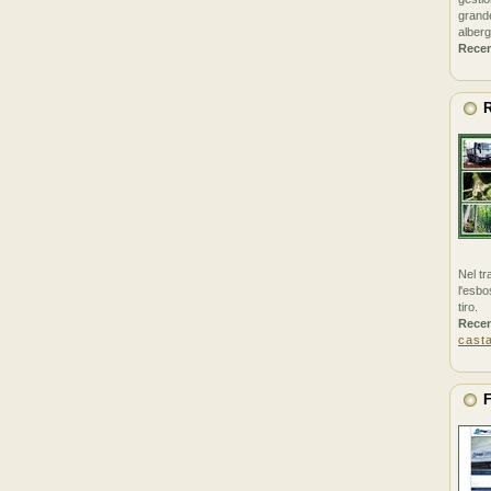
grande
alberg
Rece
R
Nel tr
l'esbo
tiro.
Rece
cast
F