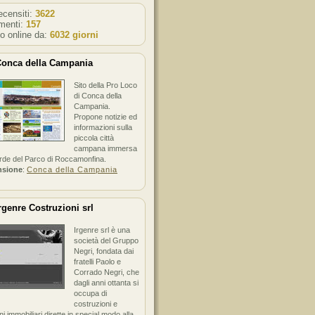
recensiti:
3622
enti:
157
o online da:
6032 giorni
onca della Campania
Sito della Pro Loco
di Conca della
Campania.
Propone notizie ed
informazioni sulla
piccola città
campana immersa
erde del Parco di Roccamonfina.
nsione
:
Conca della Campania
rgenre Costruzioni srl
Irgenre srl è una
società del Gruppo
Negri, fondata dai
fratelli Paolo e
Corrado Negri, che
dagli anni ottanta si
occupa di
costruzioni e
ni immobiliari dirette in special modo alla