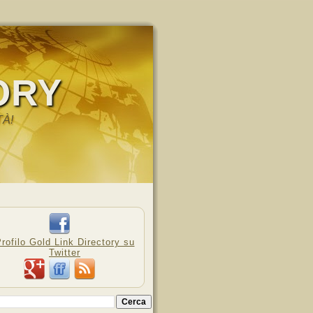
ORY
TÀ!