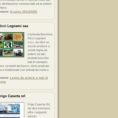
 distribuzione commerciale ed al settore
hiero.
nsione
:
Gruppo IRGENRE
icci Legnami sas
L'azienda Boschiva
Ricci Legnami
s.a.s. da oltre un
secolo produce e
vende legna da
ardere ed altri
prodotti boschivi
pali di castagno.
arre i prodotti del bosco, viene praticato
sco tradizionale con animali da soma e
nsione
:
Legna da ardere e pali di
agno
rigo Caserta srl
Frigo Caserta Srl,
da oltre trent'anni,
offre i seguenti
servizi: