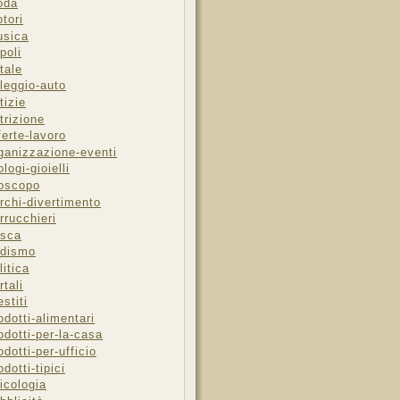
oda
tori
sica
poli
tale
leggio-auto
tizie
trizione
ferte-lavoro
ganizzazione-eventi
ologi-gioielli
oscopo
rchi-divertimento
rrucchieri
sca
dismo
litica
rtali
estiti
odotti-alimentari
odotti-per-la-casa
odotti-per-ufficio
odotti-tipici
icologia