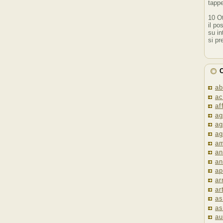
tappe
10 O
il po
su in
si pr
C
ab
ac
af
ag
ag
ag
am
an
an
ap
ar
ar
as
as
au