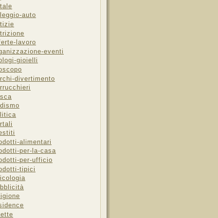
tale
leggio-auto
tizie
trizione
ferte-lavoro
ganizzazione-eventi
ologi-gioielli
oscopo
rchi-divertimento
rrucchieri
sca
dismo
litica
rtali
estiti
odotti-alimentari
odotti-per-la-casa
odotti-per-ufficio
odotti-tipici
icologia
bblicità
ligione
sidence
cette