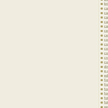
br
ca
ca
ca
ca
ca
ce
ce
co
co
co
co
cr
cu
di
e
ed
fio
fi
fo
fo
fo
fo
ge