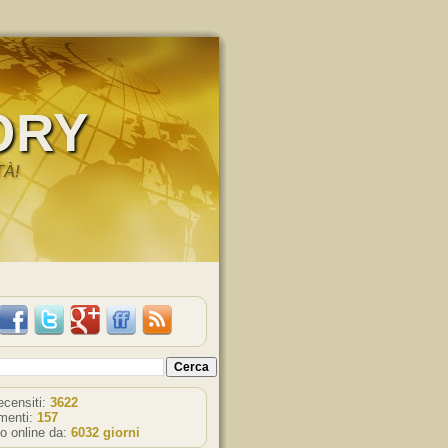
ORY
TÀ!
recensiti:
3622
enti:
157
o online da:
6032 giorni