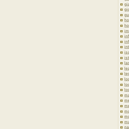
gi
gi
gu
ho
ho
im
in
in
in
is
is
la
le
le
lo
lo
lo
ma
me
m
m
mo
mu
na