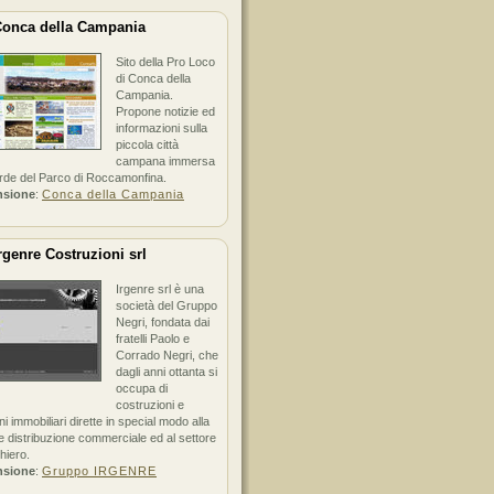
onca della Campania
Sito della Pro Loco
di Conca della
Campania.
Propone notizie ed
informazioni sulla
piccola città
campana immersa
erde del Parco di Roccamonfina.
nsione
:
Conca della Campania
rgenre Costruzioni srl
Irgenre srl è una
società del Gruppo
Negri, fondata dai
fratelli Paolo e
Corrado Negri, che
dagli anni ottanta si
occupa di
costruzioni e
ni immobiliari dirette in special modo alla
 distribuzione commerciale ed al settore
hiero.
nsione
:
Gruppo IRGENRE