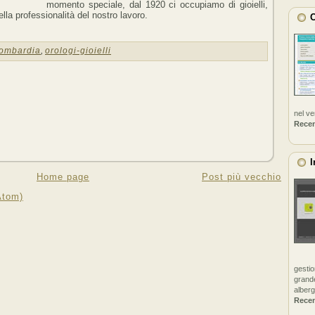
momento speciale, dal 1920 ci occupiamo di gioielli,
lla professionalità del nostro lavoro.
C
lombardia
,
orologi-gioielli
nel v
Rece
I
Home page
Post più vecchio
Atom)
gestio
grande
alberg
Rece