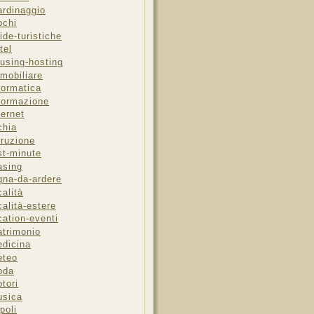
ardinaggio
ochi
ide-turistiche
tel
using-hosting
mobiliare
formatica
formazione
ternet
chia
truzione
st-minute
asing
gna-da-ardere
calità
calità-estere
cation-eventi
trimonio
dicina
eteo
oda
tori
sica
poli