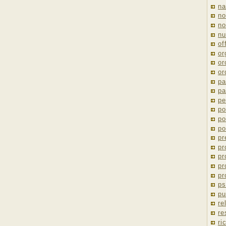
na
no
no
nu
of
or
or
or
pa
pa
pe
po
po
po
pr
pr
pr
pr
pr
ps
pu
re
re
ri