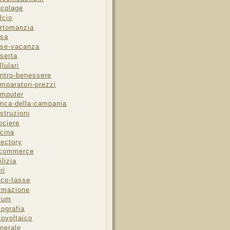
icolage
lcio
rtomanzia
sa
se-vacanza
serta
llulari
ntro-benessere
mparatori-prezzi
mputer
nca-della-campania
struzioni
ociere
cina
rectory
-commerce
ilizia
ri
sco-tasse
rmazione
rum
tografia
tovoltaico
nerale