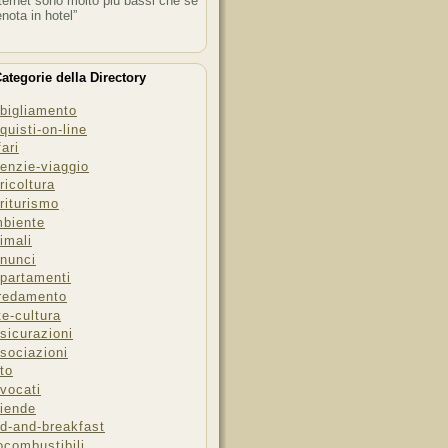
ternet sono molto più bassi che se
enota in hotel”
ategorie della Directory
bigliamento
quisti-on-line
fari
enzie-viaggio
ricoltura
riturismo
biente
imali
nunci
partamenti
redamento
te-cultura
sicurazioni
sociazioni
to
vocati
iende
d-and-breakfast
ocombustibili