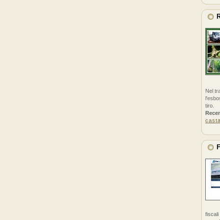
R
Nel tr
l'esbo
tiro.
Rece
cast
F
fiscal