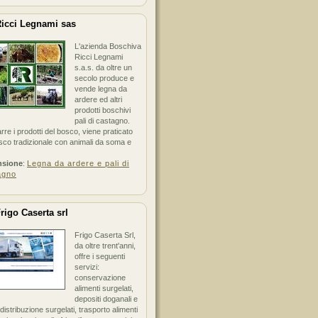
icci Legnami sas
L'azienda Boschiva
Ricci Legnami
s.a.s. da oltre un
secolo produce e
vende legna da
ardere ed altri
prodotti boschivi
pali di castagno.
arre i prodotti del bosco, viene praticato
sco tradizionale con animali da soma e
nsione
:
Legna da ardere e pali di
agno
rigo Caserta srl
Frigo Caserta Srl,
da oltre trent'anni,
offre i seguenti
servizi:
conservazione
alimenti surgelati,
depositi doganali e
i distribuzione surgelati, trasporto alimenti