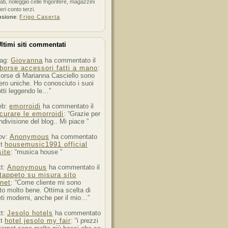
ati, noleggio celle frigorifere, magazzini
feri conto terzi.
nsione
:
Frigo Caserta
ltimi siti commentati
ag:
Giovanna
ha commentato il
borse accessori fatti a mano
:
orse di Marianna Casciello sono
ro uniche. Ho conosciuto i suoi
tti leggendo le…”
eb:
emorroidi
ha commentato il
curare le emorroidi
: “Grazie per
ndivisione del blog.. Mi piace ”
ov:
Anonymous
ha commentato
st
housemusic1991 official
ite
: “musica house ”
tt:
Anonymous
ha commentato il
tappeto su misura sito
rnet
: “Come cliente mi sono
to molto bene. Ottima scelta di
ti moderni, anche per il mio…”
tt:
Jesolo hotels
ha commentato
st
hotel jesolo my fair
: “i prezzi