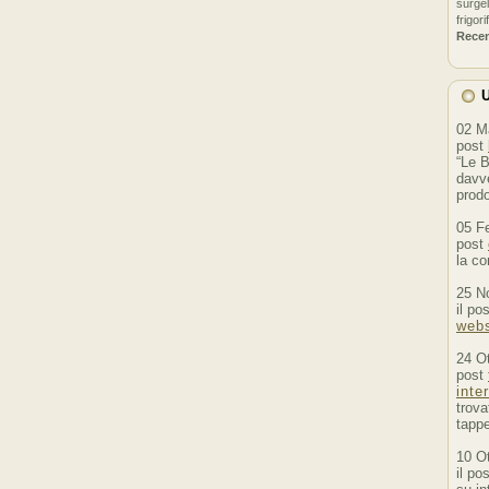
surgel
frigori
Rece
U
02 M
post
“Le B
davve
prodo
05 F
post
la co
25 N
il po
webs
24 O
post
inte
trova
tappe
10 O
il po