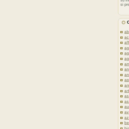
su in
si pr
C
ab
ac
af
ag
ag
ag
am
an
an
ap
ar
ar
as
as
au
av
az
be
bi