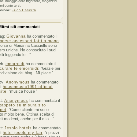
ati, noleggio celle frigorifere, magazzini
feri conto terzi.
nsione
:
Frigo Caserta
ltimi siti commentati
ag:
Giovanna
ha commentato il
borse accessori fatti a mano
:
orse di Marianna Casciello sono
ro uniche. Ho conosciuto i suoi
tti leggendo le…”
eb:
emorroidi
ha commentato il
curare le emorroidi
: “Grazie per
ndivisione del blog.. Mi piace ”
ov:
Anonymous
ha commentato
st
housemusic1991 official
ite
: “musica house ”
tt:
Anonymous
ha commentato il
tappeto su misura sito
rnet
: “Come cliente mi sono
to molto bene. Ottima scelta di
ti moderni, anche per il mio…”
tt:
Jesolo hotels
ha commentato
st
hotel jesolo my fair
: “i prezzi