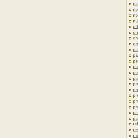
na
no
no
nu
of
or
or
or
pa
pa
pe
po
po
po
pr
pr
pr
pr
pr
ps
pu
re
re
ri