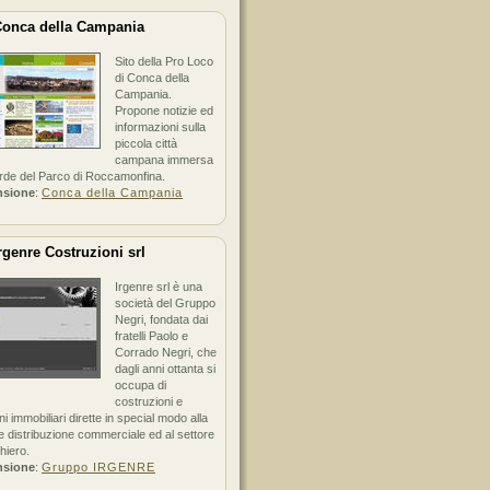
onca della Campania
Sito della Pro Loco
di Conca della
Campania.
Propone notizie ed
informazioni sulla
piccola città
campana immersa
erde del Parco di Roccamonfina.
nsione
:
Conca della Campania
rgenre Costruzioni srl
Irgenre srl è una
società del Gruppo
Negri, fondata dai
fratelli Paolo e
Corrado Negri, che
dagli anni ottanta si
occupa di
costruzioni e
ni immobiliari dirette in special modo alla
 distribuzione commerciale ed al settore
hiero.
nsione
:
Gruppo IRGENRE