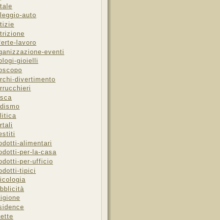
tale
leggio-auto
tizie
trizione
ferte-lavoro
ganizzazione-eventi
ologi-gioielli
oscopo
rchi-divertimento
rrucchieri
sca
dismo
litica
rtali
estiti
odotti-alimentari
odotti-per-la-casa
odotti-per-ufficio
odotti-tipici
icologia
bblicità
ligione
sidence
cette