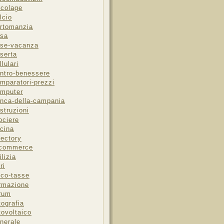
icolage
lcio
rtomanzia
sa
se-vacanza
serta
llulari
ntro-benessere
mparatori-prezzi
mputer
nca-della-campania
struzioni
ociere
cina
rectory
-commerce
ilizia
ri
sco-tasse
rmazione
rum
tografia
tovoltaico
nerale