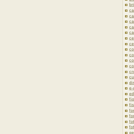
br
ca
ca
ca
ca
ca
ce
ce
co
co
co
co
cr
cu
di
e
ed
fio
fi
fo
fo
fo
fo
ge