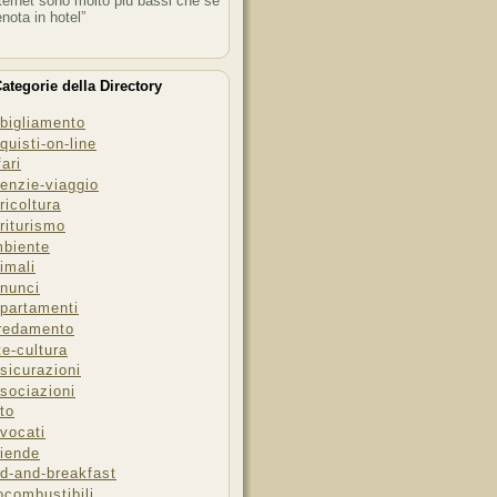
ternet sono molto più bassi che se
enota in hotel”
ategorie della Directory
bigliamento
quisti-on-line
fari
enzie-viaggio
ricoltura
riturismo
biente
imali
nunci
partamenti
redamento
te-cultura
sicurazioni
sociazioni
to
vocati
iende
d-and-breakfast
ocombustibili