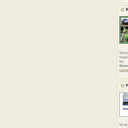
R
Nel tr
l'esbo
tiro.
Rece
cast
F
fiscal