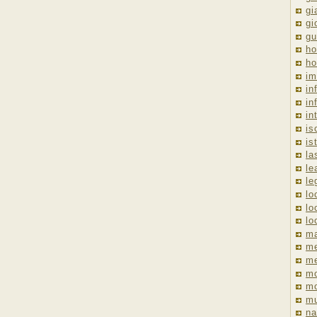
gi
gi
gu
ho
ho
im
in
in
in
is
is
la
le
le
lo
lo
lo
ma
me
m
m
mo
mu
na