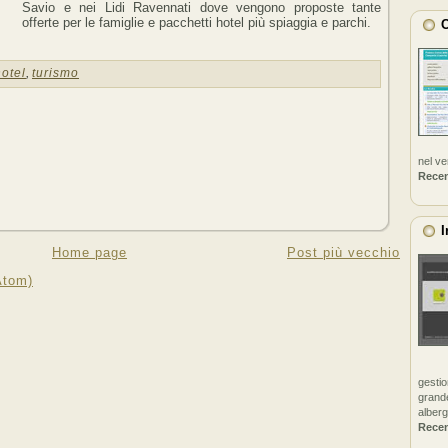
Savio e nei Lidi Ravennati dove vengono proposte tante
offerte per le famiglie e pacchetti hotel più spiaggia e parchi.
C
hotel
,
turismo
nel v
Rece
I
Home page
Post più vecchio
Atom)
gestio
grande
alberg
Rece