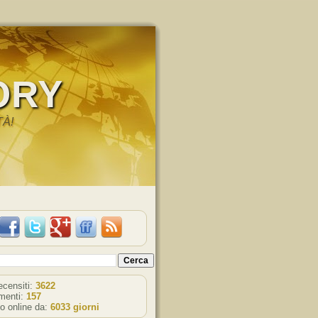
ORY
TÀ!
recensiti:
3622
enti:
157
o online da:
6033 giorni