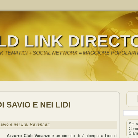
LD LINK DIRECT
NK TEMATICI + SOCIAL NETWORK = MAGGIORE POPOLARI
I SAVIO E NEI LIDI
Siti 
Savio e nei Lidi Ravennati
Comm
Siam
Azzurro Club Vacanze
è un circuito di 7 alberghi a Lido di