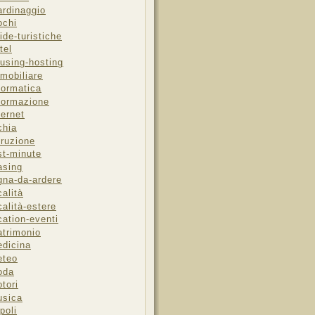
ardinaggio
ochi
ide-turistiche
tel
using-hosting
mobiliare
formatica
formazione
ternet
chia
truzione
st-minute
asing
gna-da-ardere
calità
calità-estere
cation-eventi
trimonio
dicina
eteo
oda
tori
sica
poli