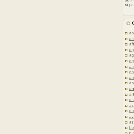
su in
si pr
C
ab
ac
af
ag
ag
ag
am
an
an
ap
ar
ar
as
as
au
av
az
be
bi