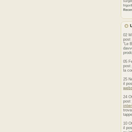
surgel
frigori
Rece
U
02 M
post
“Le B
davve
prodo
05 F
post
la co
25 N
il po
webs
24 O
post
inte
trova
tappe
10 O
il po