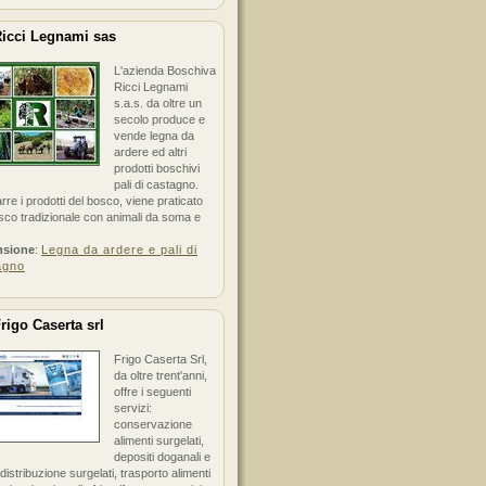
icci Legnami sas
L'azienda Boschiva
Ricci Legnami
s.a.s. da oltre un
secolo produce e
vende legna da
ardere ed altri
prodotti boschivi
pali di castagno.
arre i prodotti del bosco, viene praticato
sco tradizionale con animali da soma e
nsione
:
Legna da ardere e pali di
agno
rigo Caserta srl
Frigo Caserta Srl,
da oltre trent'anni,
offre i seguenti
servizi:
conservazione
alimenti surgelati,
depositi doganali e
i distribuzione surgelati, trasporto alimenti