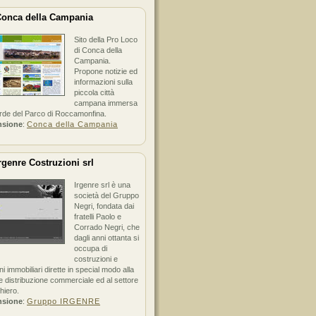
onca della Campania
Sito della Pro Loco
di Conca della
Campania.
Propone notizie ed
informazioni sulla
piccola città
campana immersa
erde del Parco di Roccamonfina.
nsione
:
Conca della Campania
rgenre Costruzioni srl
Irgenre srl è una
società del Gruppo
Negri, fondata dai
fratelli Paolo e
Corrado Negri, che
dagli anni ottanta si
occupa di
costruzioni e
ni immobiliari dirette in special modo alla
 distribuzione commerciale ed al settore
hiero.
nsione
:
Gruppo IRGENRE