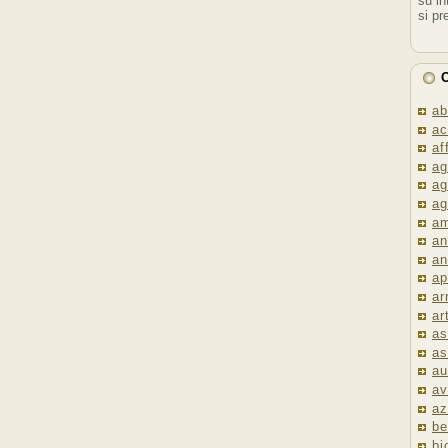
su in
si pr
C
ab
ac
af
ag
ag
ag
am
an
an
ap
ar
ar
as
as
au
av
az
be
bi