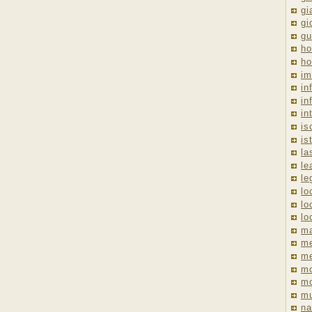
gi
gi
gu
ho
ho
im
in
in
in
is
is
la
le
le
lo
lo
lo
ma
me
m
m
mo
mu
na