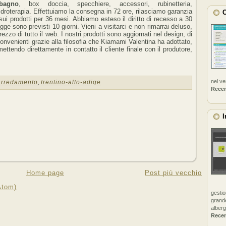
bagno
, box doccia, specchiere, accessori, rubinetteria,
idroterapia. Effettuiamo la consegna in 72 ore, rilasciamo garanzia
C
sui prodotti per 36 mesi. Abbiamo esteso il diritto di recesso a 30
egge sono previsti 10 giorni. Vieni a visitarci e non rimarrai deluso,
prezzo di tutto il web. I nostri prodotti sono aggiornati nel design, di
convenienti grazie alla filosofia che Kiamami Valentina ha adottato,
ettendo direttamente in contatto il cliente finale con il produtore,
nel v
arredamento
,
trentino-alto-adige
Rece
I
Home page
Post più vecchio
Atom)
gestio
grande
alberg
Rece