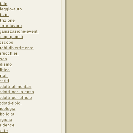
tale
leggio-auto
tizie
trizione
ferte-lavoro
ganizzazione-eventi
ologi-gioielli
oscopo
rchi-divertimento
rrucchieri
sca
dismo
litica
rtali
estiti
odotti-alimentari
odotti-per-la-casa
odotti-per-ufficio
odotti-tipici
icologia
bblicità
ligione
sidence
cette