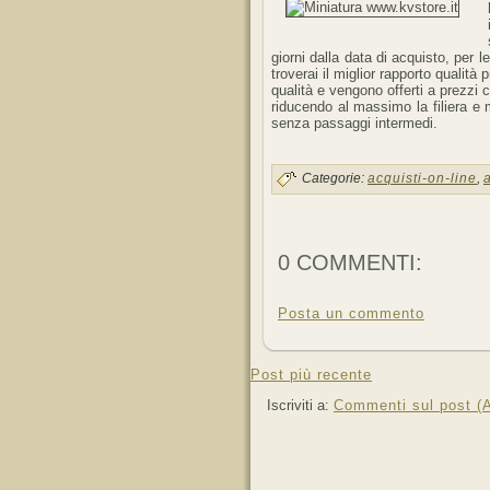
giorni dalla data di acquisto, per l
troverai il miglior rapporto qualità 
qualità e vengono offerti a prezzi 
riducendo al massimo la filiera e m
senza passaggi intermedi.
Categorie:
acquisti-on-line
,
0 COMMENTI:
Posta un commento
Post più recente
Iscriviti a:
Commenti sul post (