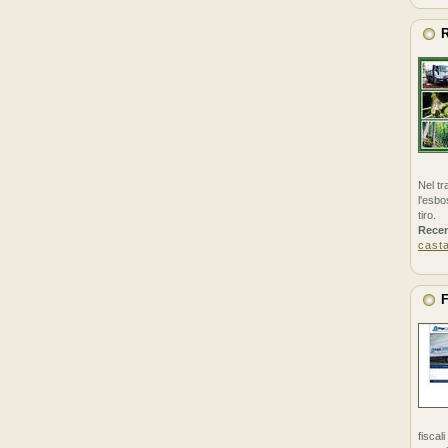
R
Nel tr
l'esbo
tiro.
Rece
cast
F
fiscal