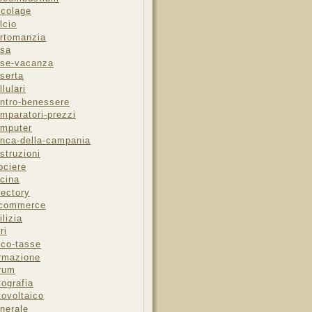
icolage
lcio
rtomanzia
sa
se-vacanza
serta
llulari
ntro-benessere
mparatori-prezzi
mputer
nca-della-campania
struzioni
ociere
cina
rectory
-commerce
ilizia
ri
sco-tasse
rmazione
rum
tografia
tovoltaico
nerale