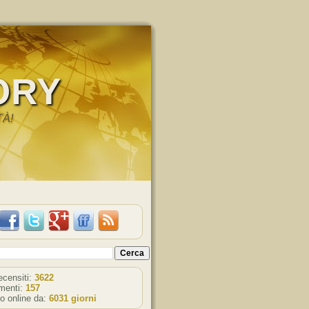
ORY
TÀ!
recensiti:
3622
enti:
157
o online da:
6031 giorni