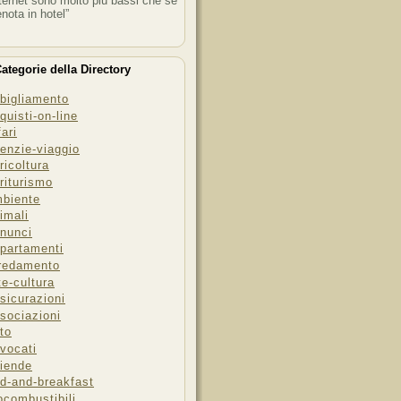
ternet sono molto più bassi che se
enota in hotel”
ategorie della Directory
bigliamento
quisti-on-line
fari
enzie-viaggio
ricoltura
riturismo
biente
imali
nunci
partamenti
redamento
te-cultura
sicurazioni
sociazioni
to
vocati
iende
d-and-breakfast
ocombustibili