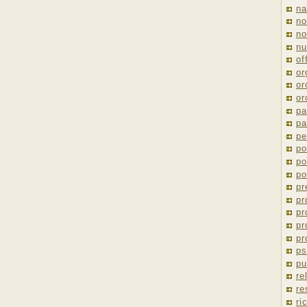
na
no
no
nu
of
or
or
or
pa
pa
pe
po
po
po
pr
pr
pr
pr
pr
ps
pu
re
re
ri