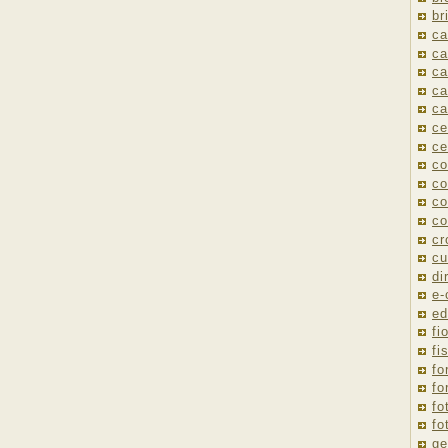
br
ca
ca
ca
ca
ca
ce
ce
co
co
co
co
cr
cu
di
e
ed
fio
fi
fo
fo
fo
fo
ge