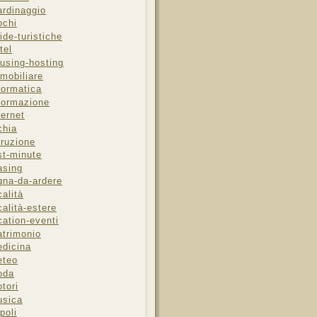
ardinaggio
ochi
ide-turistiche
tel
using-hosting
mobiliare
formatica
formazione
ternet
chia
truzione
st-minute
asing
gna-da-ardere
calità
calità-estere
cation-eventi
trimonio
dicina
eteo
oda
tori
sica
poli