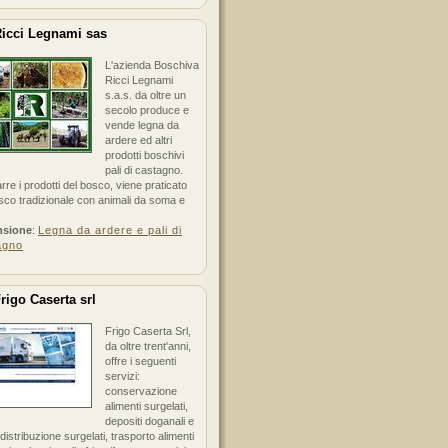
icci Legnami sas
L'azienda Boschiva
Ricci Legnami
s.a.s. da oltre un
secolo produce e
vende legna da
ardere ed altri
prodotti boschivi
pali di castagno.
arre i prodotti del bosco, viene praticato
sco tradizionale con animali da soma e
nsione
:
Legna da ardere e pali di
agno
rigo Caserta srl
Frigo Caserta Srl,
da oltre trent'anni,
offre i seguenti
servizi:
conservazione
alimenti surgelati,
depositi doganali e
i distribuzione surgelati, trasporto alimenti