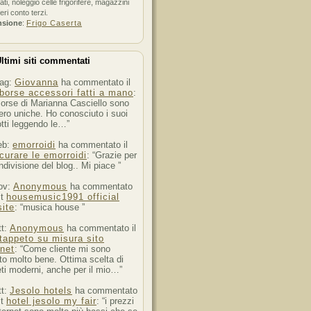
ati, noleggio celle frigorifere, magazzini
feri conto terzi.
nsione
:
Frigo Caserta
ltimi siti commentati
ag:
Giovanna
ha commentato il
borse accessori fatti a mano
:
orse di Marianna Casciello sono
ro uniche. Ho conosciuto i suoi
tti leggendo le…”
eb:
emorroidi
ha commentato il
curare le emorroidi
: “Grazie per
ndivisione del blog.. Mi piace ”
ov:
Anonymous
ha commentato
st
housemusic1991 official
ite
: “musica house ”
tt:
Anonymous
ha commentato il
tappeto su misura sito
rnet
: “Come cliente mi sono
to molto bene. Ottima scelta di
ti moderni, anche per il mio…”
tt:
Jesolo hotels
ha commentato
st
hotel jesolo my fair
: “i prezzi