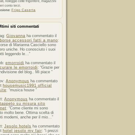
ati, noleggio celle frigorifere, magazzini
feri conto terzi.
nsione
:
Frigo Caserta
ltimi siti commentati
ag:
Giovanna
ha commentato il
borse accessori fatti a mano
:
orse di Marianna Casciello sono
ro uniche. Ho conosciuto i suoi
tti leggendo le…”
eb:
emorroidi
ha commentato il
curare le emorroidi
: “Grazie per
ndivisione del blog.. Mi piace ”
ov:
Anonymous
ha commentato
st
housemusic1991 official
ite
: “musica house ”
tt:
Anonymous
ha commentato il
tappeto su misura sito
rnet
: “Come cliente mi sono
to molto bene. Ottima scelta di
ti moderni, anche per il mio…”
tt:
Jesolo hotels
ha commentato
st
hotel jesolo my fair
: “i prezzi