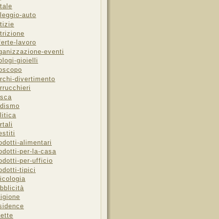
tale
leggio-auto
tizie
trizione
ferte-lavoro
ganizzazione-eventi
ologi-gioielli
oscopo
rchi-divertimento
rrucchieri
sca
dismo
litica
rtali
estiti
odotti-alimentari
odotti-per-la-casa
odotti-per-ufficio
odotti-tipici
icologia
bblicità
ligione
sidence
cette