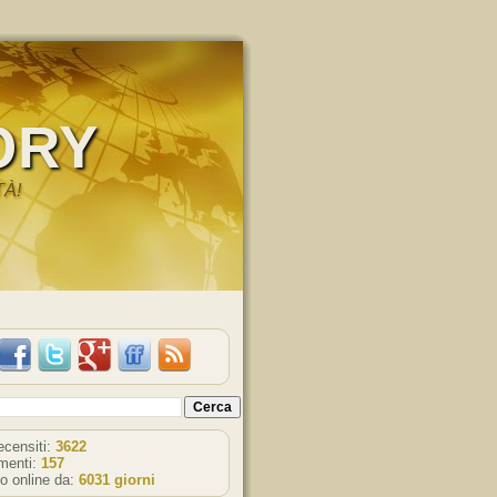
ORY
TÀ!
recensiti:
3622
enti:
157
o online da:
6031 giorni