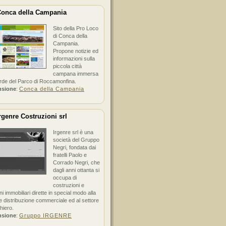
onca della Campania
Sito della Pro Loco
di Conca della
Campania.
Propone notizie ed
informazioni sulla
piccola città
campana immersa
erde del Parco di Roccamonfina.
nsione
:
Conca della Campania
rgenre Costruzioni srl
Irgenre srl è una
società del Gruppo
Negri, fondata dai
fratelli Paolo e
Corrado Negri, che
dagli anni ottanta si
occupa di
costruzioni e
ni immobiliari dirette in special modo alla
 distribuzione commerciale ed al settore
hiero.
nsione
:
Gruppo IRGENRE