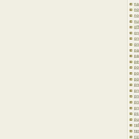
na
no
no
nu
of
or
or
or
pa
pa
pe
po
po
po
pr
pr
pr
pr
pr
ps
pu
re
re
ri