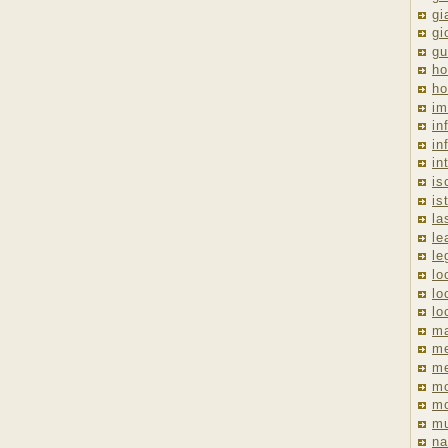
gi
gi
gu
ho
ho
im
in
in
in
is
is
la
le
le
lo
lo
lo
ma
me
m
m
mo
mu
na