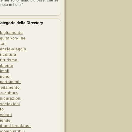
ternet sono molto più bassi che se
enota in hotel”
ategorie della Directory
bigliamento
quisti-on-line
fari
enzie-viaggio
ricoltura
riturismo
biente
imali
nunci
partamenti
redamento
te-cultura
sicurazioni
sociazioni
to
vocati
iende
d-and-breakfast
ocombustibili