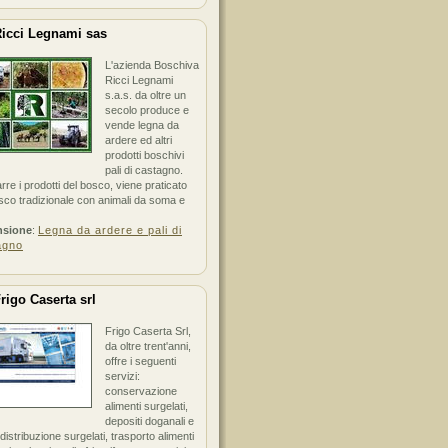
icci Legnami sas
L'azienda Boschiva
Ricci Legnami
s.a.s. da oltre un
secolo produce e
vende legna da
ardere ed altri
prodotti boschivi
pali di castagno.
arre i prodotti del bosco, viene praticato
sco tradizionale con animali da soma e
nsione
:
Legna da ardere e pali di
agno
rigo Caserta srl
Frigo Caserta Srl,
da oltre trent'anni,
offre i seguenti
servizi:
conservazione
alimenti surgelati,
depositi doganali e
i distribuzione surgelati, trasporto alimenti