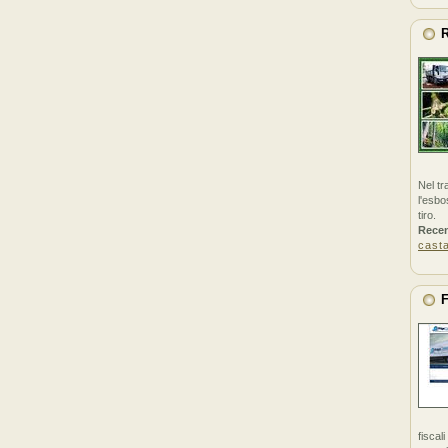
R
Nel tr
l'esbo
tiro.
Rece
cast
F
fiscal