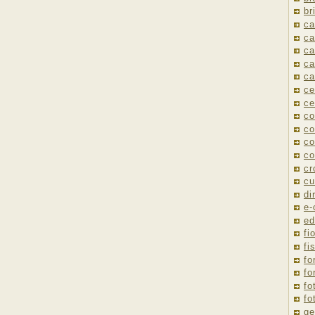
br
ca
ca
ca
ca
ca
ce
ce
co
co
co
co
cr
cu
di
e
ed
fio
fi
fo
fo
fo
fo
ge