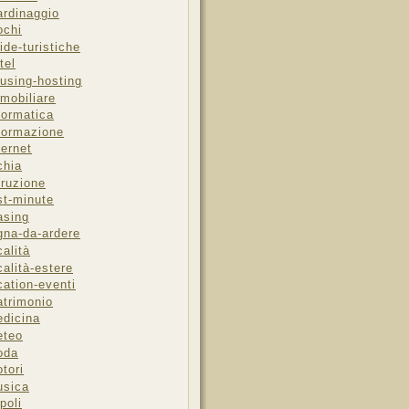
ardinaggio
ochi
ide-turistiche
tel
using-hosting
mobiliare
formatica
formazione
ternet
chia
truzione
st-minute
asing
gna-da-ardere
calità
calità-estere
cation-eventi
trimonio
dicina
eteo
oda
tori
sica
poli