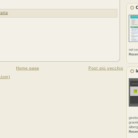
C
talia
nel v
Rece
Home page
Post più vecchio
I
Atom)
gestio
grande
alberg
Rece