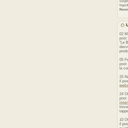
surgel
frigori
Rece
U
02 M
post
“Le B
davve
prodo
05 F
post
la co
25 N
il po
webs
24 O
post
inte
trova
tappe
10 O
il po