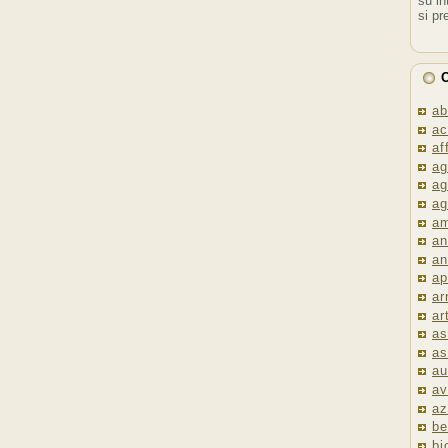
su in
si pr
C
ab
ac
af
ag
ag
ag
am
an
an
ap
ar
ar
as
as
au
av
az
be
bi