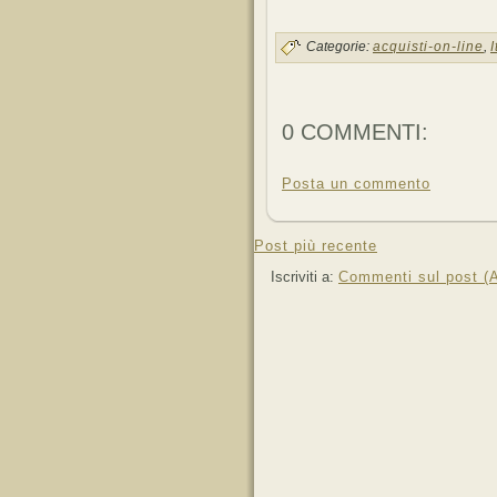
Categorie:
acquisti-on-line
,
I
0 COMMENTI:
Posta un commento
Post più recente
Iscriviti a:
Commenti sul post (