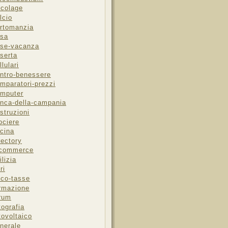
icolage
lcio
rtomanzia
sa
se-vacanza
serta
llulari
ntro-benessere
mparatori-prezzi
mputer
nca-della-campania
struzioni
ociere
cina
rectory
-commerce
ilizia
ri
sco-tasse
rmazione
rum
tografia
tovoltaico
nerale