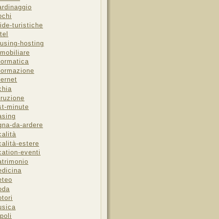
ardinaggio
ochi
ide-turistiche
tel
using-hosting
mobiliare
formatica
formazione
ternet
chia
truzione
st-minute
asing
gna-da-ardere
calità
calità-estere
cation-eventi
trimonio
dicina
eteo
oda
tori
sica
poli