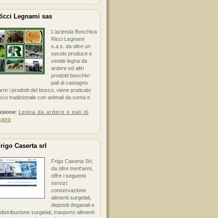
icci Legnami sas
L'azienda Boschiva
Ricci Legnami
s.a.s. da oltre un
secolo produce e
vende legna da
ardere ed altri
prodotti boschivi
pali di castagno.
arre i prodotti del bosco, viene praticato
sco tradizionale con animali da soma e
nsione
:
Legna da ardere e pali di
agno
rigo Caserta srl
Frigo Caserta Srl,
da oltre trent'anni,
offre i seguenti
servizi:
conservazione
alimenti surgelati,
depositi doganali e
i distribuzione surgelati, trasporto alimenti