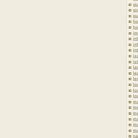
gi
gi
gu
ho
ho
im
in
in
in
is
is
la
le
le
lo
lo
lo
ma
me
m
m
mo
mu
na