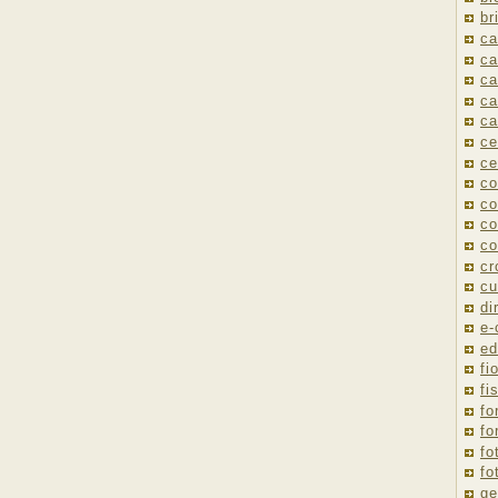
br
ca
ca
ca
ca
ca
ce
ce
co
co
co
co
cr
cu
di
e
ed
fio
fi
fo
fo
fo
fo
ge