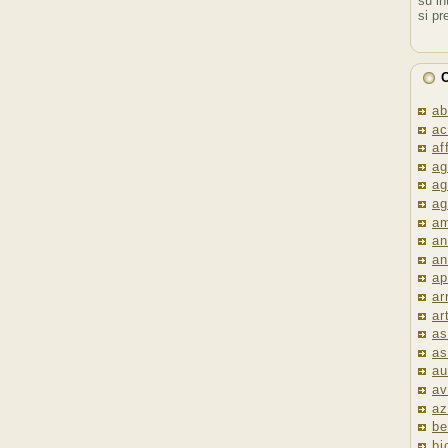
su in
si pr
C
ab
ac
af
ag
ag
ag
am
an
an
ap
ar
ar
as
as
au
av
az
be
bi