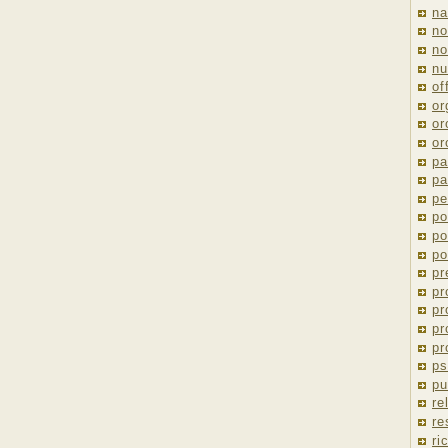
na
no
no
nu
of
or
or
or
pa
pa
pe
po
po
po
pr
pr
pr
pr
pr
ps
pu
re
re
ri