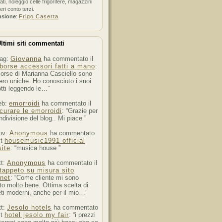
ati, noleggio celle frigorifere, magazzini
feri conto terzi.
nsione
:
Frigo Caserta
ltimi siti commentati
ag:
Giovanna
ha commentato il
borse accessori fatti a mano
:
orse di Marianna Casciello sono
ro uniche. Ho conosciuto i suoi
tti leggendo le…”
eb:
emorroidi
ha commentato il
curare le emorroidi
: “Grazie per
ndivisione del blog.. Mi piace ”
ov:
Anonymous
ha commentato
st
housemusic1991 official
ite
: “musica house ”
tt:
Anonymous
ha commentato il
tappeto su misura sito
rnet
: “Come cliente mi sono
to molto bene. Ottima scelta di
ti moderni, anche per il mio…”
tt:
Jesolo hotels
ha commentato
st
hotel jesolo my fair
: “i prezzi