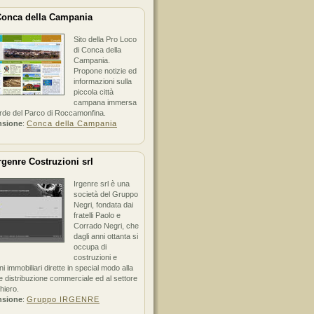
onca della Campania
Sito della Pro Loco
di Conca della
Campania.
Propone notizie ed
informazioni sulla
piccola città
campana immersa
erde del Parco di Roccamonfina.
nsione
:
Conca della Campania
rgenre Costruzioni srl
Irgenre srl è una
società del Gruppo
Negri, fondata dai
fratelli Paolo e
Corrado Negri, che
dagli anni ottanta si
occupa di
costruzioni e
ni immobiliari dirette in special modo alla
 distribuzione commerciale ed al settore
hiero.
nsione
:
Gruppo IRGENRE