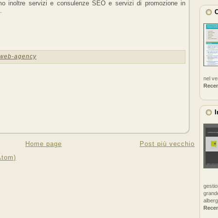
mo inoltre servizi e consulenze SEO e servizi di promozione in
.
C
web-agency
nel v
Rece
I
Home page
Post più vecchio
Atom)
gestio
grande
alberg
Rece