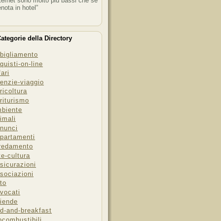
ternet sono molto più bassi che se
enota in hotel”
ategorie della Directory
bigliamento
quisti-on-line
fari
enzie-viaggio
ricoltura
riturismo
biente
imali
nunci
partamenti
redamento
te-cultura
sicurazioni
sociazioni
to
vocati
iende
d-and-breakfast
ocombustibili