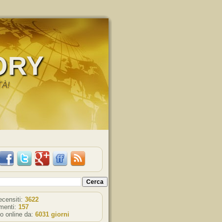
ORY
TÀ!
recensiti:
3622
enti:
157
o online da:
6031 giorni