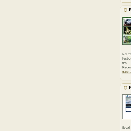
R
Nel tr
l'esbo
tiro.
Rece
cast
F
fiscal