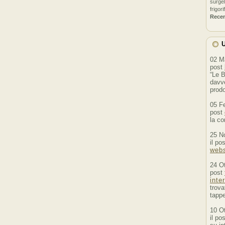
surgel
frigori
Rece
U
02 M
post
“Le B
davve
prodo
05 F
post
la co
25 N
il po
webs
24 O
post
inte
trova
tappe
10 O
il po