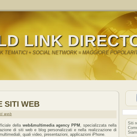
LD LINK DIRECT
NK TEMATICI + SOCIAL NETWORK = MAGGIORE POPOLARI
 SITI WEB
ti web
Siti 
fficiale della
web&multimedia agency PPM
, specializzata nella
Comm
zazione di siti web e blog personalizzati e nella realizzazione di
Siam
multimediali, quali video, presentazioni, applicazioni iPhone.