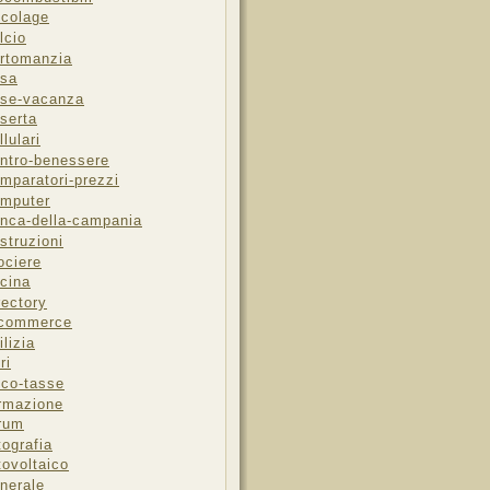
icolage
lcio
rtomanzia
sa
se-vacanza
serta
llulari
ntro-benessere
mparatori-prezzi
mputer
nca-della-campania
struzioni
ociere
cina
rectory
-commerce
ilizia
ri
sco-tasse
rmazione
rum
tografia
tovoltaico
nerale