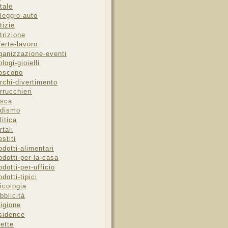
tale
leggio-auto
tizie
trizione
ferte-lavoro
ganizzazione-eventi
ologi-gioielli
oscopo
rchi-divertimento
rrucchieri
sca
dismo
litica
rtali
estiti
odotti-alimentari
odotti-per-la-casa
odotti-per-ufficio
odotti-tipici
icologia
bblicità
ligione
sidence
cette