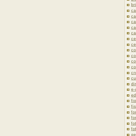
br
ca
ca
ca
ca
ca
ce
ce
co
co
co
co
cr
cu
di
e
ed
fio
fi
fo
fo
fo
fo
ge