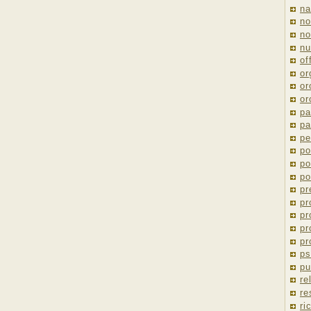
na
no
no
nu
of
or
or
or
pa
pa
pe
po
po
po
pr
pr
pr
pr
pr
ps
pu
re
re
ri