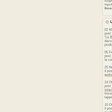
surgel
frigori
Rece
U
02 M
post
“Le B
davve
prodo
05 F
post
la co
25 N
il po
webs
24 O
post
inte
trova
tappe
10 O
il po