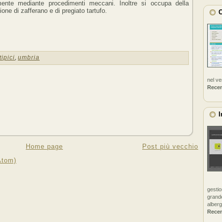
ente mediante procedimenti meccani. Inoltre si occupa della
one di zafferano e di pregiato tartufo.
C
tipici
,
umbria
nel v
Rece
I
Home page
Post più vecchio
Atom)
gestio
grande
alberg
Rece