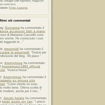
ati, noleggio celle frigorifere, magazzini
feri conto terzi.
nsione
:
Frigo Caserta
ltimi siti commentati
ag:
Giovanna
ha commentato il
borse accessori fatti a mano
:
orse di Marianna Casciello sono
ro uniche. Ho conosciuto i suoi
tti leggendo le…”
eb:
emorroidi
ha commentato il
curare le emorroidi
: “Grazie per
ndivisione del blog.. Mi piace ”
ov:
Anonymous
ha commentato
st
housemusic1991 official
ite
: “musica house ”
tt:
Anonymous
ha commentato il
tappeto su misura sito
rnet
: “Come cliente mi sono
to molto bene. Ottima scelta di
ti moderni, anche per il mio…”
tt:
Jesolo hotels
ha commentato
st
hotel jesolo my fair
: “i prezzi