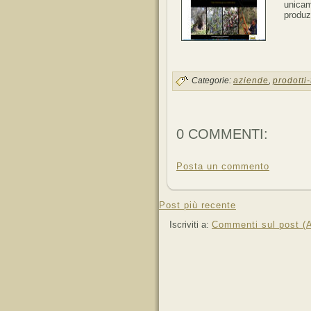
unicam
produzi
Categorie:
aziende
,
prodotti-
0 COMMENTI:
Posta un commento
Post più recente
Iscriviti a:
Commenti sul post (