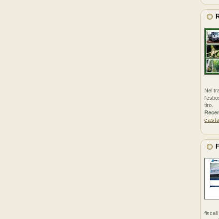
R
Nel tr
l'esbo
tiro.
Rece
cast
F
fiscal