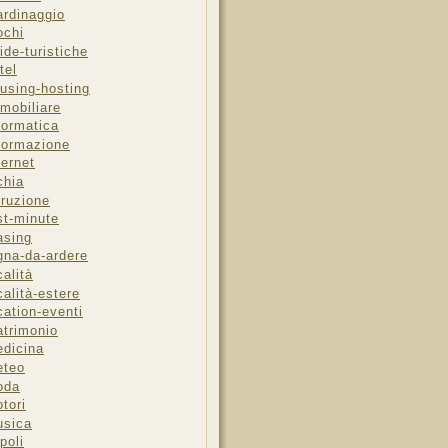
ardinaggio
ochi
ide-turistiche
tel
using-hosting
mobiliare
formatica
formazione
ternet
chia
truzione
st-minute
asing
gna-da-ardere
calità
calità-estere
cation-eventi
trimonio
dicina
eteo
oda
tori
sica
poli