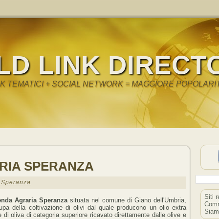
LD LINK DIRECT
NK TEMATICI + SOCIAL NETWORK = MAGGIORE POPOLARI
RIA SPERANZA
 Speranza
Siti 
enda Agraria Speranza
situata nel comune di Giano dell'Umbria,
Comm
upa della coltivazione di olivi dal quale producono un olio extra
Siam
e di oliva di categoria superiore ricavato direttamente dalle olive e