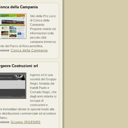
onca della Campania
Sito della Pro Loco
di Conca della
Campania.
Propone notizie ed
informazioni sulla
piccola città
campana immersa
erde del Parco di Roccamonfina.
nsione
:
Conca della Campania
rgenre Costruzioni srl
Irgenre srl è una
società del Gruppo
Negri, fondata dai
fratelli Paolo e
Corrado Negri, che
dagli anni ottanta si
occupa di
costruzioni e
ni immobiliari dirette in special modo alla
 distribuzione commerciale ed al settore
hiero.
nsione
:
Gruppo IRGENRE