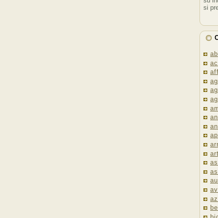
su in
si pr
C
ab
ac
af
ag
ag
ag
am
an
an
ap
ar
ar
as
as
au
av
az
be
bi