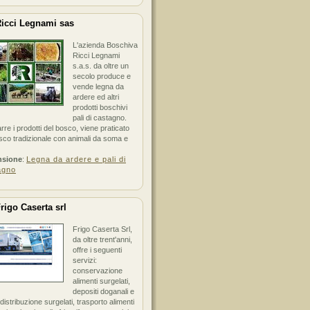
icci Legnami sas
L'azienda Boschiva
Ricci Legnami
s.a.s. da oltre un
secolo produce e
vende legna da
ardere ed altri
prodotti boschivi
pali di castagno.
arre i prodotti del bosco, viene praticato
sco tradizionale con animali da soma e
nsione
:
Legna da ardere e pali di
agno
rigo Caserta srl
Frigo Caserta Srl,
da oltre trent'anni,
offre i seguenti
servizi:
conservazione
alimenti surgelati,
depositi doganali e
i distribuzione surgelati, trasporto alimenti