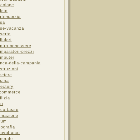
icolage
lcio
rtomanzia
sa
se-vacanza
serta
llulari
ntro-benessere
mparatori-prezzi
mputer
nca-della-campania
struzioni
ociere
cina
rectory
-commerce
ilizia
ri
sco-tasse
rmazione
rum
tografia
tovoltaico
nerale