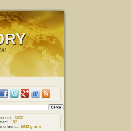
ORY
TÀ!
recensiti:
3622
enti:
157
o online da:
6032 giorni