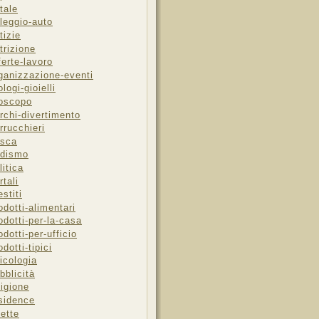
tale
leggio-auto
tizie
trizione
ferte-lavoro
ganizzazione-eventi
ologi-gioielli
oscopo
rchi-divertimento
rrucchieri
sca
dismo
litica
rtali
estiti
odotti-alimentari
odotti-per-la-casa
odotti-per-ufficio
odotti-tipici
icologia
bblicità
ligione
sidence
cette