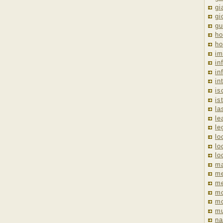
gi
gi
gu
ho
ho
im
in
in
in
is
is
la
le
le
lo
lo
lo
ma
me
m
m
mo
mu
na