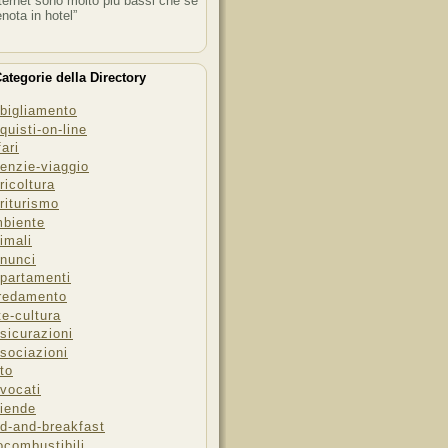
ternet sono molto più bassi che se
enota in hotel”
ategorie della Directory
bigliamento
quisti-on-line
fari
enzie-viaggio
ricoltura
riturismo
biente
imali
nunci
partamenti
redamento
te-cultura
sicurazioni
sociazioni
to
vocati
iende
d-and-breakfast
ocombustibili