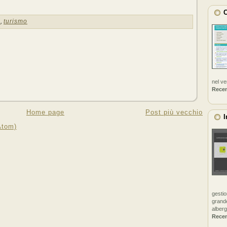
C
a
,
turismo
nel v
Rece
Home page
Post più vecchio
I
Atom)
gestio
grande
alberg
Rece