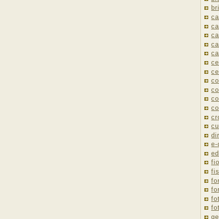
br
ca
ca
ca
ca
ca
ce
ce
co
co
co
co
cr
cu
di
e
ed
fio
fi
fo
fo
fo
fo
ge