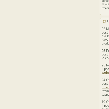
surgel
frigori
Rece
U
02 M
post
“Le B
davve
prodo
05 F
post
la co
25 N
il po
webs
24 O
post
inte
trova
tappe
10 O
il po