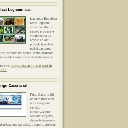
icci Legnami sas
L'azienda Boschiva
Ricci Legnami
s.a.s. da oltre un
secolo produce e
vende legna da
ardere ed altri
prodotti boschivi
pali di castagno.
arre i prodotti del bosco, viene praticato
sco tradizionale con animali da soma e
nsione
:
Legna da ardere e pali di
agno
rigo Caserta srl
Frigo Caserta Srl,
da oltre trent'anni,
offre i seguenti
servizi:
conservazione
alimenti surgelati,
depositi doganali e
i distribuzione surgelati, trasporto alimenti