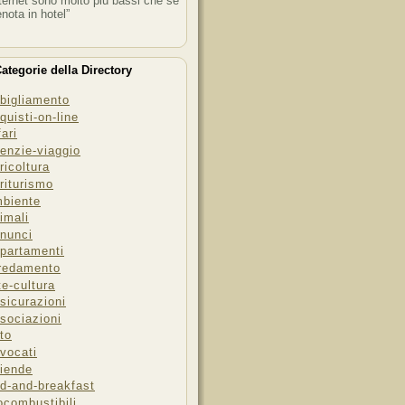
ternet sono molto più bassi che se
enota in hotel”
ategorie della Directory
bigliamento
quisti-on-line
fari
enzie-viaggio
ricoltura
riturismo
biente
imali
nunci
partamenti
redamento
te-cultura
sicurazioni
sociazioni
to
vocati
iende
d-and-breakfast
ocombustibili