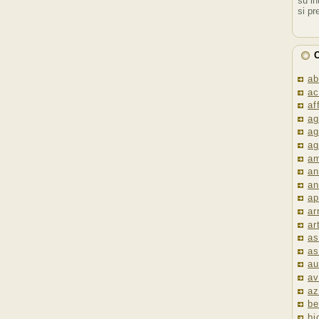
su in
si pr
C
ab
ac
af
ag
ag
ag
am
an
an
ap
ar
ar
as
as
au
av
az
be
bi