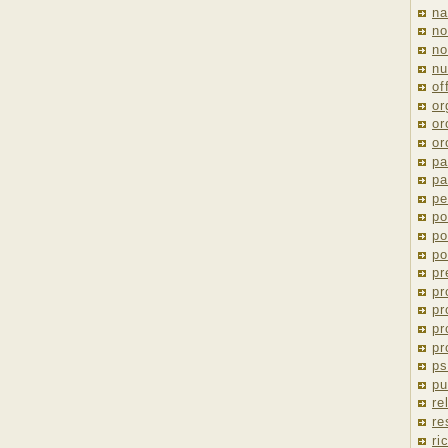
na
no
no
nu
of
or
or
or
pa
pa
pe
po
po
po
pr
pr
pr
pr
pr
ps
pu
re
re
ri