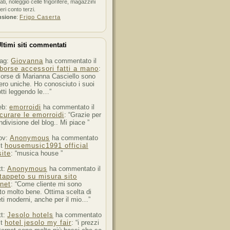
ati, noleggio celle frigorifere, magazzini
feri conto terzi.
nsione
:
Frigo Caserta
ltimi siti commentati
ag:
Giovanna
ha commentato il
borse accessori fatti a mano
:
orse di Marianna Casciello sono
ro uniche. Ho conosciuto i suoi
tti leggendo le…”
eb:
emorroidi
ha commentato il
curare le emorroidi
: “Grazie per
ndivisione del blog.. Mi piace ”
ov:
Anonymous
ha commentato
st
housemusic1991 official
ite
: “musica house ”
tt:
Anonymous
ha commentato il
tappeto su misura sito
rnet
: “Come cliente mi sono
to molto bene. Ottima scelta di
ti moderni, anche per il mio…”
tt:
Jesolo hotels
ha commentato
st
hotel jesolo my fair
: “i prezzi