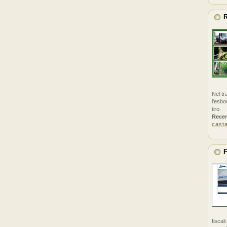
R
Nel tr
l'esbo
tiro.
Rece
cast
F
fiscal