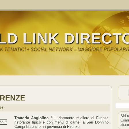
LD LINK DIRECT
NK TEMATICI + SOCIAL NETWORK = MAGGIORE POPOLARI
IRENZE
ze
Siti 
Trattoria Angiolino
è il ristorante migliore di Firenze,
Comm
ristorante tipico e con menù di carne, a San Donnino,
Siam
Campi Bisenzio, in provincia di Firenze.