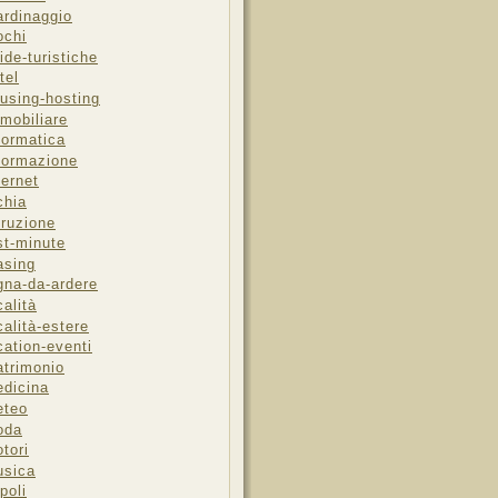
ardinaggio
ochi
ide-turistiche
tel
using-hosting
mobiliare
formatica
formazione
ternet
chia
truzione
st-minute
asing
gna-da-ardere
calità
calità-estere
cation-eventi
trimonio
dicina
eteo
oda
tori
sica
poli