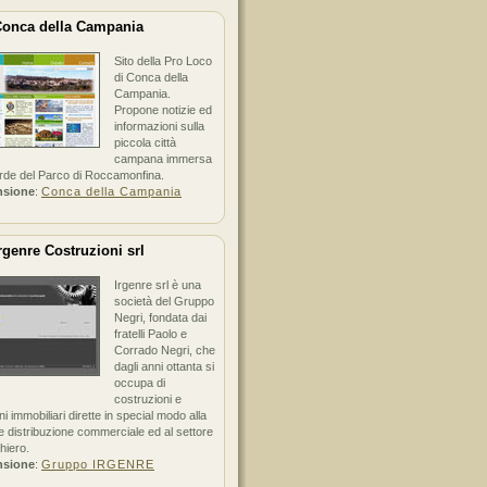
onca della Campania
Sito della Pro Loco
di Conca della
Campania.
Propone notizie ed
informazioni sulla
piccola città
campana immersa
erde del Parco di Roccamonfina.
nsione
:
Conca della Campania
rgenre Costruzioni srl
Irgenre srl è una
società del Gruppo
Negri, fondata dai
fratelli Paolo e
Corrado Negri, che
dagli anni ottanta si
occupa di
costruzioni e
ni immobiliari dirette in special modo alla
 distribuzione commerciale ed al settore
hiero.
nsione
:
Gruppo IRGENRE