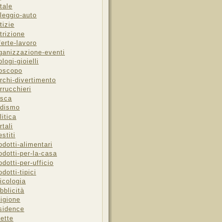
tale
leggio-auto
tizie
trizione
ferte-lavoro
ganizzazione-eventi
ologi-gioielli
oscopo
rchi-divertimento
rrucchieri
sca
dismo
litica
rtali
estiti
odotti-alimentari
odotti-per-la-casa
odotti-per-ufficio
odotti-tipici
icologia
bblicità
ligione
sidence
cette