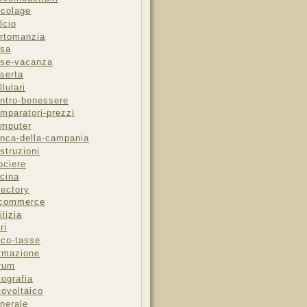
icolage
lcio
rtomanzia
sa
se-vacanza
serta
llulari
ntro-benessere
mparatori-prezzi
mputer
nca-della-campania
struzioni
ociere
cina
rectory
-commerce
ilizia
ri
sco-tasse
rmazione
rum
tografia
tovoltaico
nerale