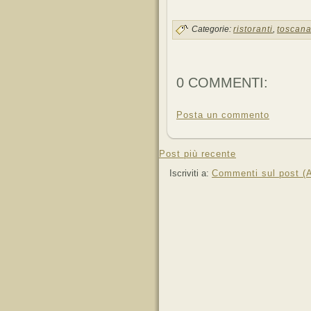
Categorie:
ristoranti
,
toscan
0 COMMENTI:
Posta un commento
Post più recente
Iscriviti a:
Commenti sul post (