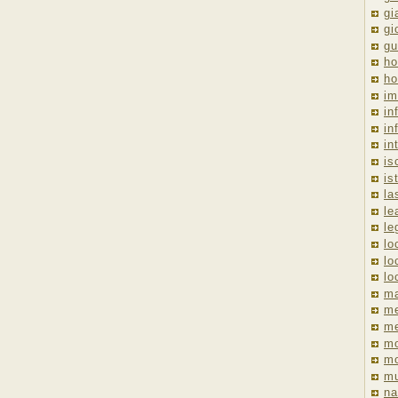
gi
gi
gu
ho
ho
im
in
in
in
is
is
la
le
le
lo
lo
lo
ma
me
m
m
mo
mu
na