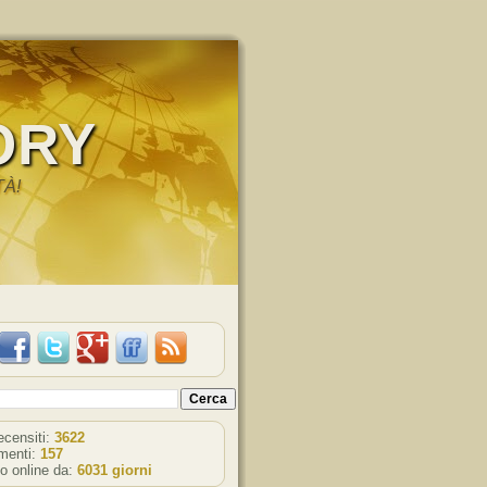
ORY
TÀ!
recensiti:
3622
enti:
157
o online da:
6031 giorni