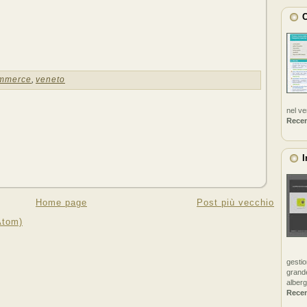
C
mmerce
,
veneto
nel v
Rece
I
Home page
Post più vecchio
Atom)
gestio
grande
alberg
Rece