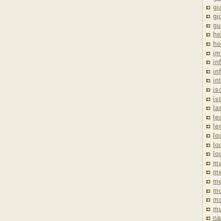
gi
gi
gu
ho
ho
im
in
in
in
is
is
la
le
le
lo
lo
lo
ma
me
m
m
mo
mu
na