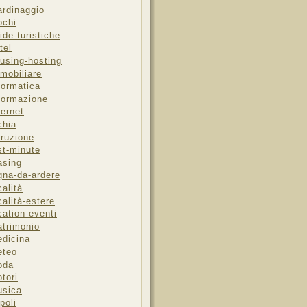
ardinaggio
ochi
ide-turistiche
tel
using-hosting
mobiliare
formatica
formazione
ternet
chia
truzione
st-minute
asing
gna-da-ardere
calità
calità-estere
cation-eventi
trimonio
dicina
eteo
oda
tori
sica
poli