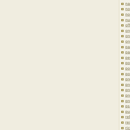
na
no
no
nu
of
or
or
or
pa
pa
pe
po
po
po
pr
pr
pr
pr
pr
ps
pu
re
re
ri