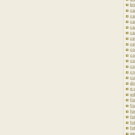
br
ca
ca
ca
ca
ca
ce
ce
co
co
co
co
cr
cu
di
e
ed
fio
fi
fo
fo
fo
fo
ge