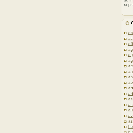
su in
si pr
C
ab
ac
af
ag
ag
ag
am
an
an
ap
ar
ar
as
as
au
av
az
be
bi