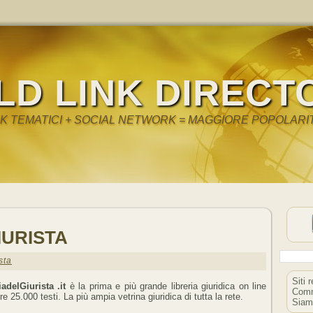
LD LINK DIRECT
NK TEMATICI + SOCIAL NETWORK = MAGGIORE POPOLARI
IURISTA
sta
Siti 
iadelGiurista .it
è la prima e più grande libreria giuridica on line
Comm
re 25.000 testi. La più ampia vetrina giuridica di tutta la rete.
Siam