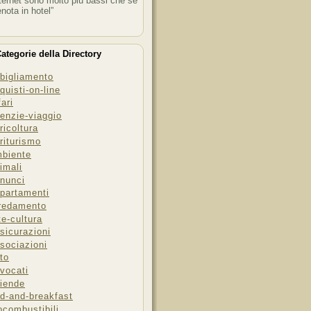
ternet sono molto più bassi che se
enota in hotel”
ategorie della Directory
bigliamento
quisti-on-line
fari
enzie-viaggio
ricoltura
riturismo
biente
imali
nunci
partamenti
redamento
te-cultura
sicurazioni
sociazioni
to
vocati
iende
d-and-breakfast
ocombustibili