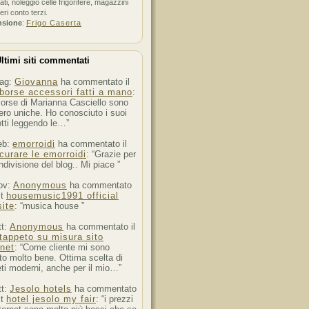
ati, noleggio celle frigorifere, magazzini
feri conto terzi.
nsione
:
Frigo Caserta
ltimi siti commentati
ag:
Giovanna
ha commentato il
borse accessori fatti a mano
:
orse di Marianna Casciello sono
ro uniche. Ho conosciuto i suoi
tti leggendo le…”
eb:
emorroidi
ha commentato il
curare le emorroidi
: “Grazie per
ndivisione del blog.. Mi piace ”
ov:
Anonymous
ha commentato
st
housemusic1991 official
ite
: “musica house ”
tt:
Anonymous
ha commentato il
tappeto su misura sito
rnet
: “Come cliente mi sono
to molto bene. Ottima scelta di
ti moderni, anche per il mio…”
tt:
Jesolo hotels
ha commentato
st
hotel jesolo my fair
: “i prezzi