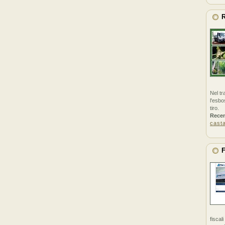
R
Nel tr
l'esbo
tiro.
Rece
cast
F
fiscal