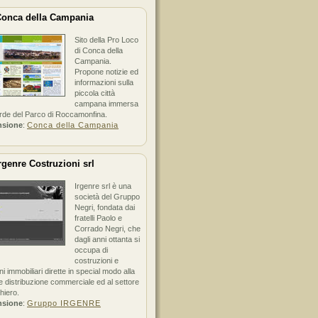
onca della Campania
Sito della Pro Loco
di Conca della
Campania.
Propone notizie ed
informazioni sulla
piccola città
campana immersa
erde del Parco di Roccamonfina.
nsione
:
Conca della Campania
rgenre Costruzioni srl
Irgenre srl è una
società del Gruppo
Negri, fondata dai
fratelli Paolo e
Corrado Negri, che
dagli anni ottanta si
occupa di
costruzioni e
ni immobiliari dirette in special modo alla
 distribuzione commerciale ed al settore
hiero.
nsione
:
Gruppo IRGENRE