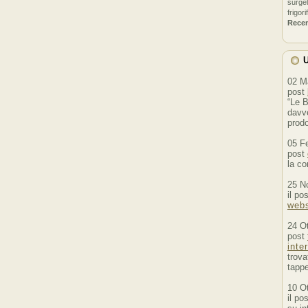
surgel
frigori
Rece
U
02 M
post
“Le B
davve
prodo
05 F
post
la co
25 N
il po
webs
24 O
post
inte
trova
tappe
10 O
il po