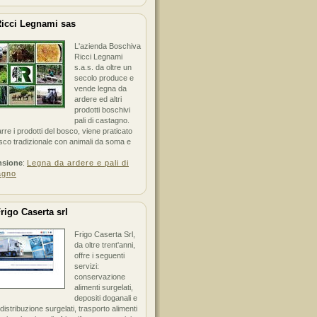
icci Legnami sas
L'azienda Boschiva
Ricci Legnami
s.a.s. da oltre un
secolo produce e
vende legna da
ardere ed altri
prodotti boschivi
pali di castagno.
arre i prodotti del bosco, viene praticato
sco tradizionale con animali da soma e
nsione
:
Legna da ardere e pali di
agno
rigo Caserta srl
Frigo Caserta Srl,
da oltre trent'anni,
offre i seguenti
servizi:
conservazione
alimenti surgelati,
depositi doganali e
i distribuzione surgelati, trasporto alimenti