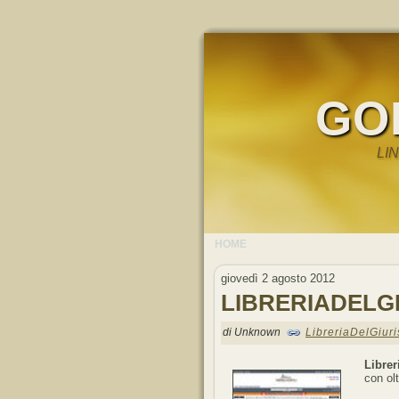
GO
LI
HOME
giovedì 2 agosto 2012
LIBRERIADELG
di Unknown
LibreriaDelGiuri
Librer
con olt