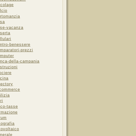
icolage
lcio
rtomanzia
sa
se-vacanza
serta
llulari
ntro-benessere
mparatori-prezzi
mputer
nca-della-campania
struzioni
ociere
cina
rectory
-commerce
ilizia
ri
sco-tasse
rmazione
rum
tografia
tovoltaico
nerale