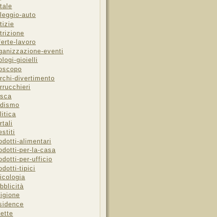
tale
leggio-auto
tizie
trizione
ferte-lavoro
ganizzazione-eventi
ologi-gioielli
oscopo
rchi-divertimento
rrucchieri
sca
dismo
litica
rtali
estiti
odotti-alimentari
odotti-per-la-casa
odotti-per-ufficio
odotti-tipici
icologia
bblicità
ligione
sidence
cette