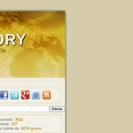
ORY
TÀ!
recensiti:
3622
enti:
157
o online da:
6034 giorni