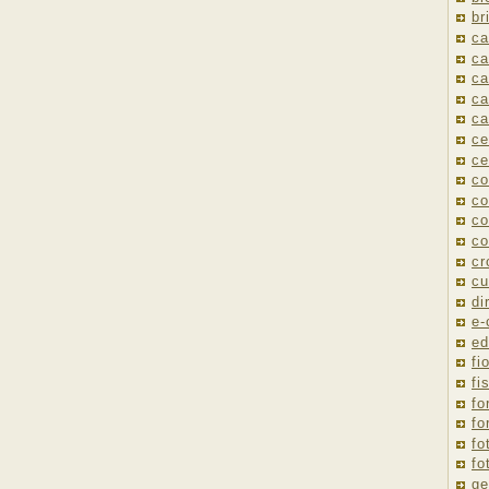
br
ca
ca
ca
ca
ca
ce
ce
co
co
co
co
cr
cu
di
e
ed
fio
fi
fo
fo
fo
fo
ge