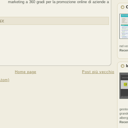
marketing a 360 gradi per la promozione online di aziende a
C
cy
nel v
Rece
I
Home page
Post più vecchio
Atom)
gestio
grande
alberg
Rece