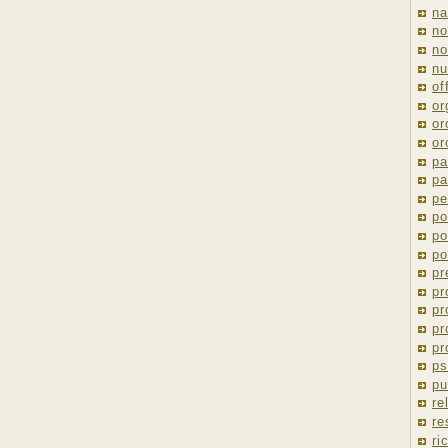
na
no
no
nu
of
or
or
or
pa
pa
pe
po
po
po
pr
pr
pr
pr
pr
ps
pu
re
re
ri