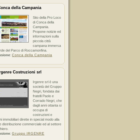
onca della Campania
Sito della Pro Loco
di Conca della
Campania.
Propone notizie ed
informazioni sulla
piccola città
campana immersa
erde del Parco di Roccamonfina.
nsione
:
Conca della Campania
rgenre Costruzioni srl
Irgenre srl è una
società del Gruppo
Negri, fondata dai
fratelli Paolo e
Corrado Negri, che
dagli anni ottanta si
occupa di
costruzioni e
ni immobiliari dirette in special modo alla
 distribuzione commerciale ed al settore
hiero.
nsione
:
Gruppo IRGENRE