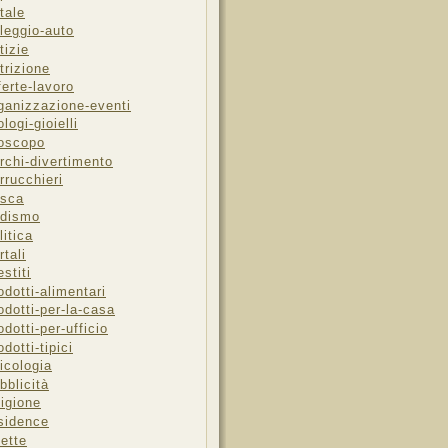
tale
leggio-auto
tizie
trizione
ferte-lavoro
ganizzazione-eventi
ologi-gioielli
oscopo
rchi-divertimento
rrucchieri
sca
dismo
litica
rtali
estiti
odotti-alimentari
odotti-per-la-casa
odotti-per-ufficio
odotti-tipici
icologia
bblicità
ligione
sidence
cette