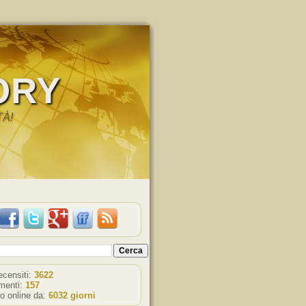
ORY
TÀ!
recensiti:
3622
enti:
157
o online da:
6032 giorni