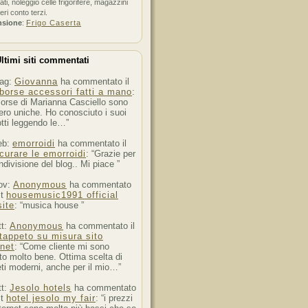
ati, noleggio celle frigorifere, magazzini
feri conto terzi.
nsione
:
Frigo Caserta
ltimi siti commentati
ag:
Giovanna
ha commentato il
borse accessori fatti a mano
:
orse di Marianna Casciello sono
ro uniche. Ho conosciuto i suoi
tti leggendo le…”
eb:
emorroidi
ha commentato il
curare le emorroidi
: “Grazie per
ndivisione del blog.. Mi piace ”
ov:
Anonymous
ha commentato
st
housemusic1991 official
ite
: “musica house ”
tt:
Anonymous
ha commentato il
tappeto su misura sito
rnet
: “Come cliente mi sono
to molto bene. Ottima scelta di
ti moderni, anche per il mio…”
tt:
Jesolo hotels
ha commentato
st
hotel jesolo my fair
: “i prezzi