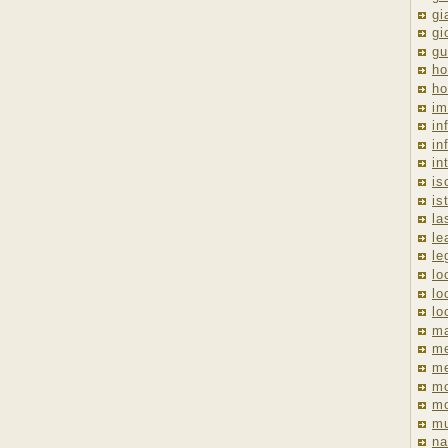
gi
gi
gu
ho
ho
im
in
in
in
is
is
la
le
le
lo
lo
lo
ma
me
m
m
mo
mu
na