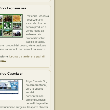
icci Legnami sas
L'azienda Boschiva
Ricci Legnami
s.a.s. da oltre un
secolo produce e
vende legna da
ardere ed altri
prodotti boschivi
pali di castagno.
arre i prodotti del bosco, viene praticato
sco tradizionale con animali da soma e
nsione
:
Legna da ardere e pali di
agno
rigo Caserta srl
Frigo Caserta Srl,
da oltre trent'anni,
offre i seguenti
servizi:
conservazione
alimenti surgelati,
depositi doganali e
i distribuzione surgelati, trasporto alimenti