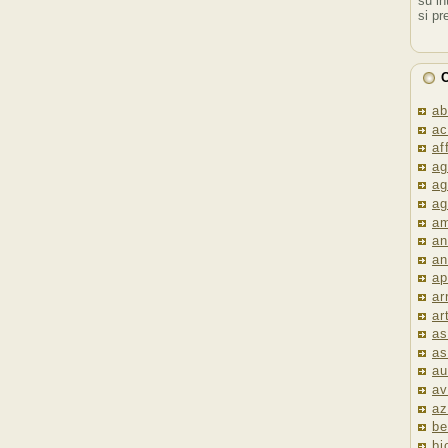
su in
si pr
C
ab
ac
af
ag
ag
ag
am
an
an
ap
ar
ar
as
as
au
av
az
be
bi