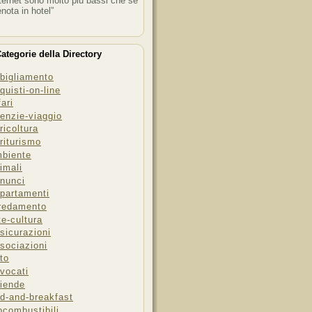
ternet sono molto più bassi che se
enota in hotel”
ategorie della Directory
bigliamento
quisti-on-line
fari
enzie-viaggio
ricoltura
riturismo
biente
imali
nunci
partamenti
redamento
te-cultura
sicurazioni
sociazioni
to
vocati
iende
d-and-breakfast
ocombustibili