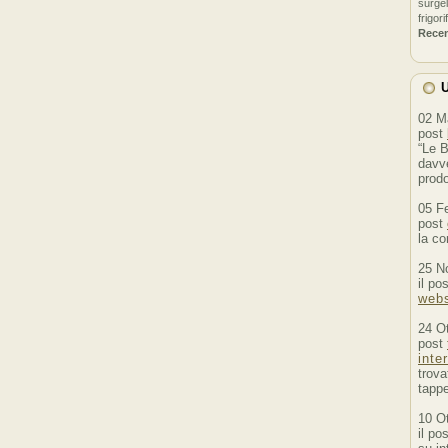
surgel
frigori
Rece
U
02 M
post
“Le B
davve
prodo
05 F
post
la co
25 N
il po
webs
24 O
post
inte
trova
tappe
10 O
il po