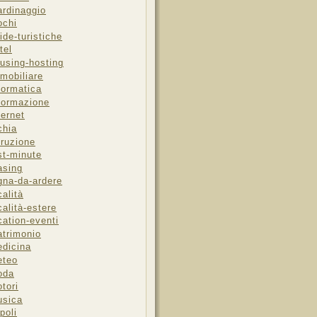
ardinaggio
ochi
ide-turistiche
tel
using-hosting
mobiliare
formatica
formazione
ternet
chia
truzione
st-minute
asing
gna-da-ardere
calità
calità-estere
cation-eventi
trimonio
dicina
eteo
oda
tori
sica
poli