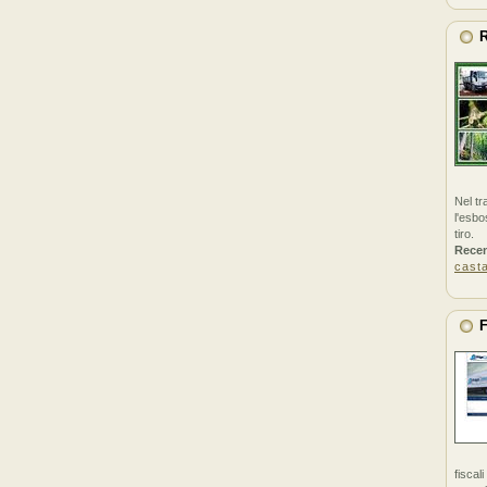
R
Nel tr
l'esbo
tiro.
Rece
cast
F
fiscal