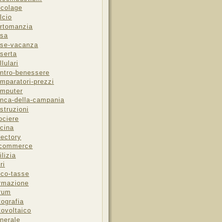
icolage
lcio
rtomanzia
sa
se-vacanza
serta
llulari
ntro-benessere
mparatori-prezzi
mputer
nca-della-campania
struzioni
ociere
cina
rectory
-commerce
ilizia
ri
sco-tasse
rmazione
rum
tografia
tovoltaico
nerale