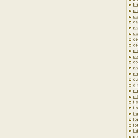
br
ca
ca
ca
ca
ca
ce
ce
co
co
co
co
cr
cu
di
e
ed
fio
fi
fo
fo
fo
fo
ge