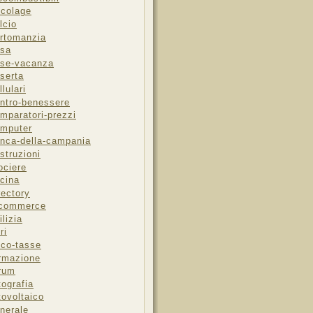
icolage
lcio
rtomanzia
sa
se-vacanza
serta
llulari
ntro-benessere
mparatori-prezzi
mputer
nca-della-campania
struzioni
ociere
cina
rectory
-commerce
ilizia
ri
sco-tasse
rmazione
rum
tografia
tovoltaico
nerale