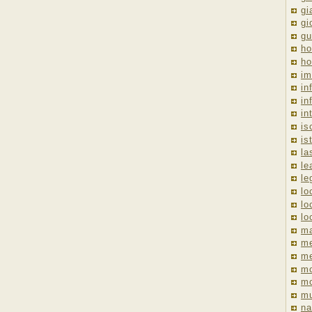
gi
gi
gu
ho
ho
im
in
in
in
is
is
la
le
le
lo
lo
lo
ma
me
m
m
mo
mu
na