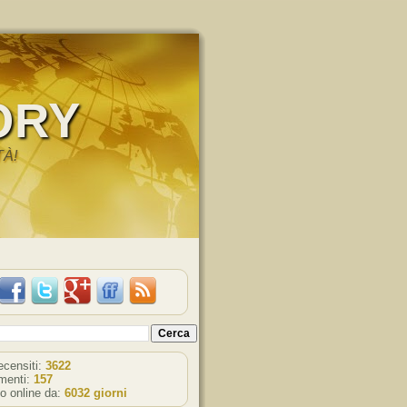
ORY
TÀ!
recensiti:
3622
enti:
157
o online da:
6032 giorni