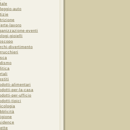
tale
leggio-auto
tizie
trizione
ferte-lavoro
ganizzazione-eventi
ologi-gioielli
oscopo
rchi-divertimento
rrucchieri
sca
dismo
litica
rtali
estiti
odotti-alimentari
odotti-per-la-casa
odotti-per-ufficio
odotti-tipici
icologia
bblicità
ligione
sidence
cette