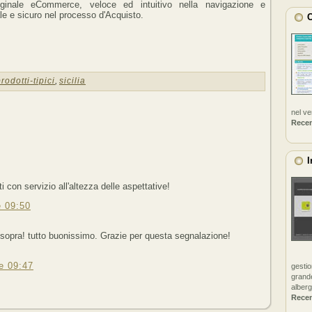
iginale eCommerce, veloce ed intuitivo nella navigazione e
le e sicuro nel processo d'Acquisto.
C
rodotti-tipici
,
sicilia
nel v
Rece
I
ti con servizio all'altezza delle aspettative!
e 09:50
sopra! tutto buonissimo. Grazie per questa segnalazione!
e 09:47
gestio
grande
alberg
Rece