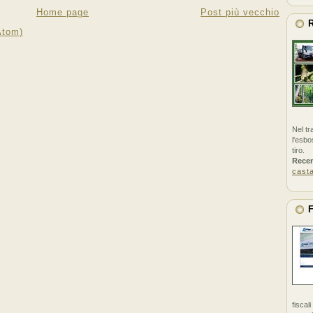
Home page
Post più vecchio
R
Atom)
Nel tr
l'esbo
tiro.
Rece
cast
F
fiscal