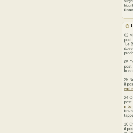
surgel
frigori
Rece
U
02 M
post
“Le B
davve
prodo
05 F
post
la co
25 N
il po
webs
24 O
post
inte
trova
tappe
10 O
il po