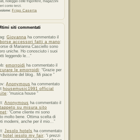
ati, noleggio celle frigorifere, magazzini
feri conto terzi.
nsione
:
Frigo Caserta
ltimi siti commentati
ag:
Giovanna
ha commentato il
borse accessori fatti a mano
:
orse di Marianna Casciello sono
ro uniche. Ho conosciuto i suoi
tti leggendo le…”
eb:
emorroidi
ha commentato il
curare le emorroidi
: “Grazie per
ndivisione del blog.. Mi piace ”
ov:
Anonymous
ha commentato
st
housemusic1991 official
ite
: “musica house ”
tt:
Anonymous
ha commentato il
tappeto su misura sito
rnet
: “Come cliente mi sono
to molto bene. Ottima scelta di
ti moderni, anche per il mio…”
tt:
Jesolo hotels
ha commentato
st
hotel jesolo my fair
: “i prezzi