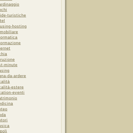
ardinaggio
ochi
ide-turistiche
tel
using-hosting
mobiliare
formatica
formazione
ternet
chia
truzione
st-minute
asing
gna-da-ardere
calità
calità-estere
cation-eventi
trimonio
dicina
eteo
oda
tori
sica
poli