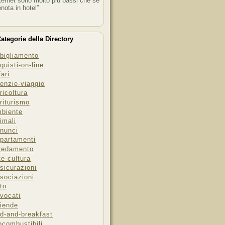
ternet sono molto più bassi che se
enota in hotel”
ategorie della Directory
bigliamento
quisti-on-line
fari
enzie-viaggio
ricoltura
riturismo
biente
imali
nunci
partamenti
redamento
te-cultura
sicurazioni
sociazioni
to
vocati
iende
d-and-breakfast
ocombustibili