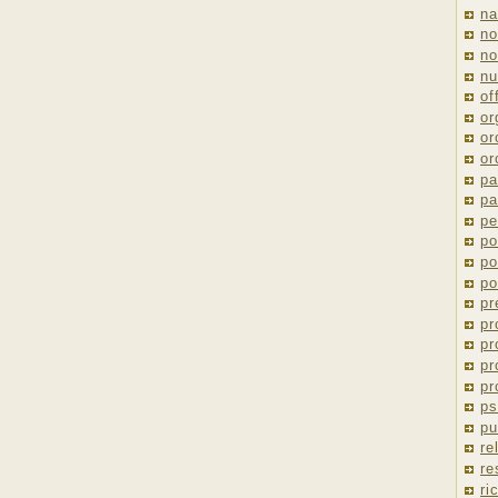
na
no
no
nu
of
or
or
or
pa
pa
pe
po
po
po
pr
pr
pr
pr
pr
ps
pu
re
re
ri