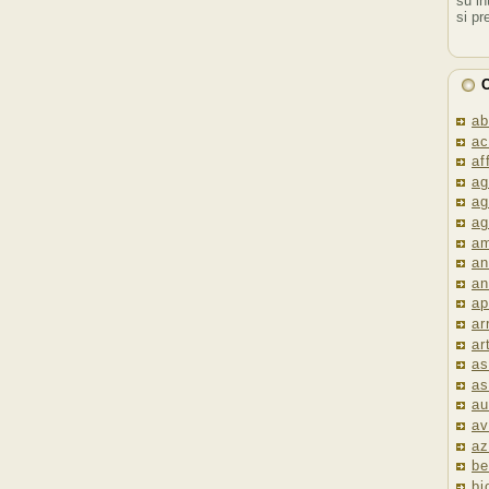
su in
si pr
C
ab
ac
af
ag
ag
ag
am
an
an
ap
ar
ar
as
as
au
av
az
be
bi