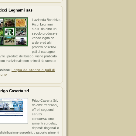
icci Legnami sas
L'azienda Boschiva
Ricci Legnami
s.a.s. da oltre un
secolo produce e
vende legna da
ardere ed altri
prodotti boschivi
pali di castagno.
arre i prodotti del bosco, viene praticato
sco tradizionale con animali da soma e
nsione
:
Legna da ardere e pali di
agno
rigo Caserta srl
Frigo Caserta Srl,
da oltre trent'anni,
offre i seguenti
servizi:
conservazione
alimenti surgelati,
depositi doganali e
i distribuzione surgelati, trasporto alimenti