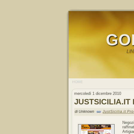
GO
LI
HOME
mercoledì 1 dicembre 2010
JUSTSICILIA.IT
di Unknown
JustSicilia.it Pro
Negozi
raffin
Artigia