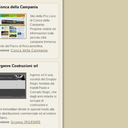
onca della Campania
Sito della Pro Loco
di Conca della
Campania.
Propone notizie ed
informazioni sulla
piccola città
campana immersa
erde del Parco di Roccamonfina.
nsione
:
Conca della Campania
rgenre Costruzioni srl
Irgenre srl è una
società del Gruppo
Negri, fondata dai
fratelli Paolo e
Corrado Negri, che
dagli anni ottanta si
occupa di
costruzioni e
ni immobiliari dirette in special modo alla
 distribuzione commerciale ed al settore
hiero.
nsione
:
Gruppo IRGENRE