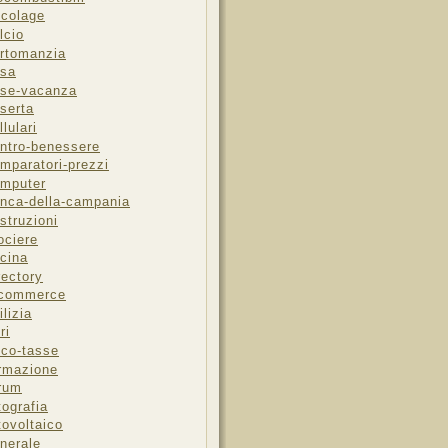
icolage
lcio
rtomanzia
sa
se-vacanza
serta
llulari
ntro-benessere
mparatori-prezzi
mputer
nca-della-campania
struzioni
ociere
cina
rectory
-commerce
ilizia
ri
sco-tasse
rmazione
rum
tografia
tovoltaico
nerale