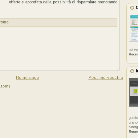
offerte e approfitta della possibilità di risparmiare prenotando
C
rismo
nel v
Rece
I
Home page
Post più vecchio
Atom)
gestio
grande
alberg
Rece