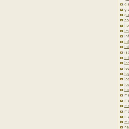
gi
gi
gu
ho
ho
im
in
in
in
is
is
la
le
le
lo
lo
lo
ma
me
m
m
mo
mu
na