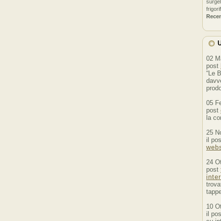
surgel
frigori
Rece
U
02 M
post
“Le B
davve
prodo
05 F
post
la co
25 N
il po
webs
24 O
post
inte
trova
tappe
10 O
il po