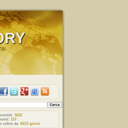
ORY
TÀ!
recensiti:
3622
enti:
157
o online da:
6033 giorni