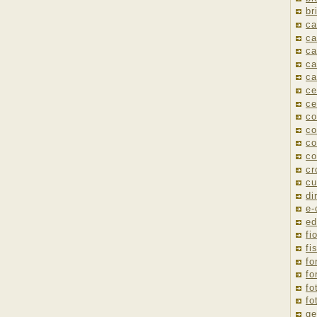
br
ca
ca
ca
ca
ca
ce
ce
co
co
co
co
cr
cu
di
e
ed
fio
fi
fo
fo
fo
fo
ge