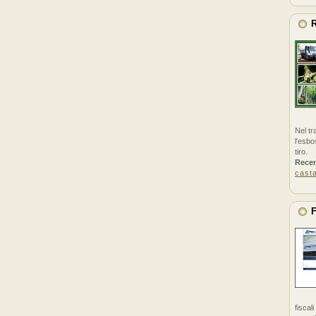
R
Nel tr
l'esbo
tiro.
Rece
cast
F
fiscal