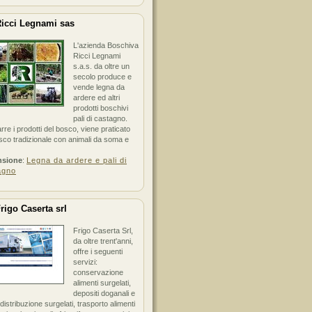
icci Legnami sas
L'azienda Boschiva
Ricci Legnami
s.a.s. da oltre un
secolo produce e
vende legna da
ardere ed altri
prodotti boschivi
pali di castagno.
arre i prodotti del bosco, viene praticato
sco tradizionale con animali da soma e
nsione
:
Legna da ardere e pali di
agno
rigo Caserta srl
Frigo Caserta Srl,
da oltre trent'anni,
offre i seguenti
servizi:
conservazione
alimenti surgelati,
depositi doganali e
i distribuzione surgelati, trasporto alimenti