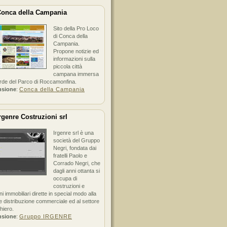
onca della Campania
Sito della Pro Loco
di Conca della
Campania.
Propone notizie ed
informazioni sulla
piccola città
campana immersa
erde del Parco di Roccamonfina.
nsione
:
Conca della Campania
rgenre Costruzioni srl
Irgenre srl è una
società del Gruppo
Negri, fondata dai
fratelli Paolo e
Corrado Negri, che
dagli anni ottanta si
occupa di
costruzioni e
ni immobiliari dirette in special modo alla
 distribuzione commerciale ed al settore
hiero.
nsione
:
Gruppo IRGENRE