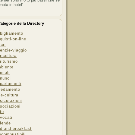
ternet sono molto più bassi che se
enota in hotel”
ategorie della Directory
bigliamento
quisti-on-line
fari
enzie-viaggio
ricoltura
riturismo
biente
imali
nunci
partamenti
redamento
te-cultura
sicurazioni
sociazioni
to
vocati
iende
d-and-breakfast
ocombustibili