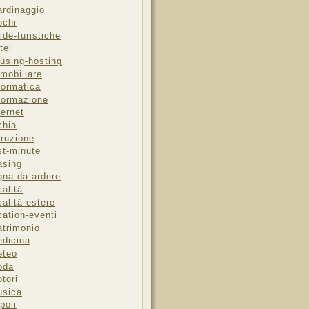
ardinaggio
ochi
ide-turistiche
tel
using-hosting
mobiliare
formatica
formazione
ternet
chia
truzione
st-minute
asing
gna-da-ardere
calità
calità-estere
cation-eventi
trimonio
dicina
eteo
oda
tori
sica
poli