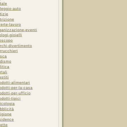
tale
leggio-auto
tizie
trizione
ferte-lavoro
ganizzazione-eventi
ologi-gioielli
oscopo
rchi-divertimento
rrucchieri
sca
dismo
litica
rtali
estiti
odotti-alimentari
odotti-per-la-casa
odotti-per-ufficio
odotti-tipici
icologia
bblicità
ligione
sidence
cette