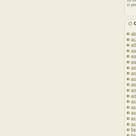
su in
si pr
C
ab
ac
af
ag
ag
ag
am
an
an
ap
ar
ar
as
as
au
av
az
be
bi