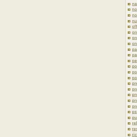
na
no
no
nu
of
or
or
or
pa
pa
pe
po
po
po
pr
pr
pr
pr
pr
ps
pu
re
re
ri