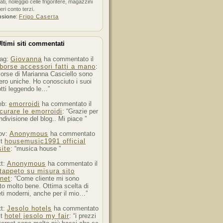
ati, noleggio celle frigorifere, magazzini
feri conto terzi.
nsione
:
Frigo Caserta
ltimi siti commentati
ag:
Giovanna
ha commentato il
borse accessori fatti a mano
:
orse di Marianna Casciello sono
ro uniche. Ho conosciuto i suoi
tti leggendo le…”
eb:
emorroidi
ha commentato il
curare le emorroidi
: “Grazie per
ndivisione del blog.. Mi piace ”
ov:
Anonymous
ha commentato
st
housemusic1991 official
ite
: “musica house ”
tt:
Anonymous
ha commentato il
tappeto su misura sito
rnet
: “Come cliente mi sono
to molto bene. Ottima scelta di
ti moderni, anche per il mio…”
tt:
Jesolo hotels
ha commentato
st
hotel jesolo my fair
: “i prezzi