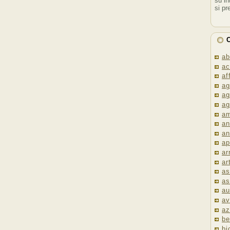
su in
si pr
C
ab
ac
af
ag
ag
ag
am
an
an
ap
ar
ar
as
as
au
av
az
be
bi