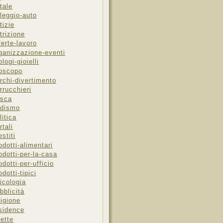
tale
leggio-auto
tizie
trizione
ferte-lavoro
ganizzazione-eventi
ologi-gioielli
oscopo
rchi-divertimento
rrucchieri
sca
dismo
litica
rtali
estiti
odotti-alimentari
odotti-per-la-casa
odotti-per-ufficio
odotti-tipici
icologia
bblicità
ligione
sidence
cette