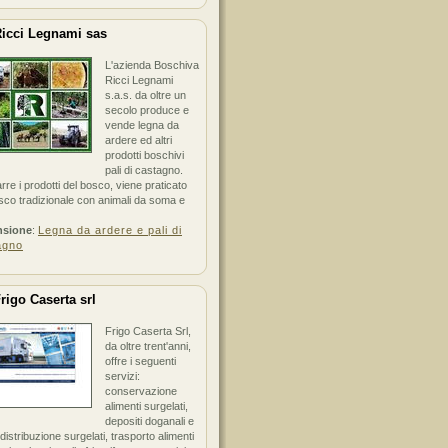
icci Legnami sas
L'azienda Boschiva
Ricci Legnami
s.a.s. da oltre un
secolo produce e
vende legna da
ardere ed altri
prodotti boschivi
pali di castagno.
arre i prodotti del bosco, viene praticato
sco tradizionale con animali da soma e
nsione
:
Legna da ardere e pali di
agno
rigo Caserta srl
Frigo Caserta Srl,
da oltre trent'anni,
offre i seguenti
servizi:
conservazione
alimenti surgelati,
depositi doganali e
i distribuzione surgelati, trasporto alimenti