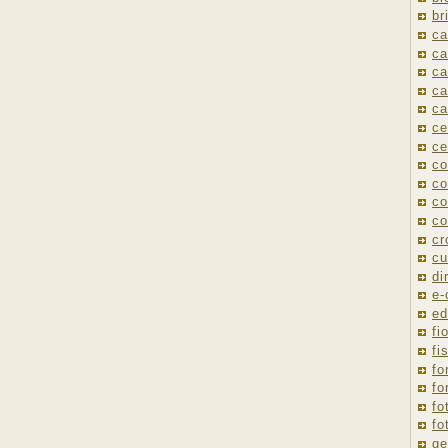
br
ca
ca
ca
ca
ca
ce
ce
co
co
co
co
cr
cu
di
e
ed
fio
fi
fo
fo
fo
fo
ge