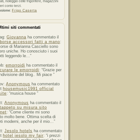
ati, noleggio celle frigorifere, magazzini
feri conto terzi.
nsione
:
Frigo Caserta
ltimi siti commentati
ag:
Giovanna
ha commentato il
borse accessori fatti a mano
:
orse di Marianna Casciello sono
ro uniche. Ho conosciuto i suoi
tti leggendo le…”
eb:
emorroidi
ha commentato il
curare le emorroidi
: “Grazie per
ndivisione del blog.. Mi piace ”
ov:
Anonymous
ha commentato
st
housemusic1991 official
ite
: “musica house ”
tt:
Anonymous
ha commentato il
tappeto su misura sito
rnet
: “Come cliente mi sono
to molto bene. Ottima scelta di
ti moderni, anche per il mio…”
tt:
Jesolo hotels
ha commentato
st
hotel jesolo my fair
: “i prezzi