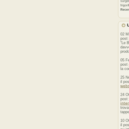
surgel
frigori
Rece
U
02 M
post
“Le B
davve
prodo
05 F
post
la co
25 N
il po
webs
24 O
post
inte
trova
tappe
10 O
il po