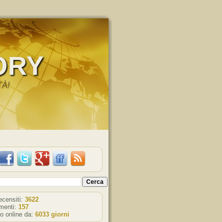
ORY
TÀ!
recensiti:
3622
enti:
157
o online da:
6033 giorni