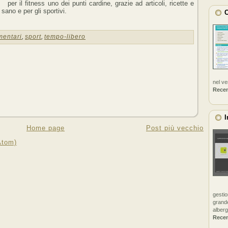
per il fitness uno dei punti cardine, grazie ad articoli, ricette e
 sano e per gli sportivi.
C
mentari
,
sport
,
tempo-libero
nel v
Rece
I
Home page
Post più vecchio
Atom)
gestio
grande
alberg
Rece