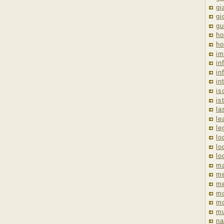
gi
gi
gu
ho
ho
im
in
in
in
is
is
la
le
le
lo
lo
lo
ma
me
m
m
mo
mu
na