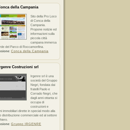
onca della Campania
Sito della Pro Loco
di Conca della
Campania.
Propone notizie ed
informazioni sulla
piccola città
campana immersa
erde del Parco di Roccamonfina.
nsione
:
Conca della Campania
rgenre Costruzioni srl
Irgenre srl è una
società del Gruppo
Negri, fondata dai
fratelli Paolo e
Corrado Negri, che
dagli anni ottanta si
occupa di
costruzioni e
ni immobiliari dirette in special modo alla
 distribuzione commerciale ed al settore
hiero.
nsione
:
Gruppo IRGENRE