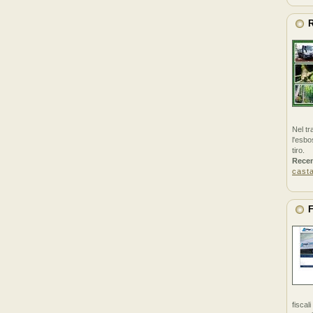
R
Nel tr
l'esbo
tiro.
Rece
cast
F
fiscal