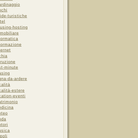
ardinaggio
ochi
ide-turistiche
tel
using-hosting
mobiliare
formatica
formazione
ternet
chia
truzione
st-minute
asing
gna-da-ardere
calità
calità-estere
cation-eventi
trimonio
dicina
eteo
oda
tori
sica
poli