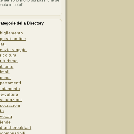
ternet sono molto più bassi che se
enota in hotel”
ategorie della Directory
bigliamento
quisti-on-line
fari
enzie-viaggio
ricoltura
riturismo
biente
imali
nunci
partamenti
redamento
te-cultura
sicurazioni
sociazioni
to
vocati
iende
d-and-breakfast
ocombustibili