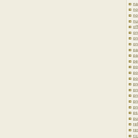
na
no
no
nu
of
or
or
or
pa
pa
pe
po
po
po
pr
pr
pr
pr
pr
ps
pu
re
re
ri