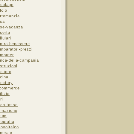
icolage
lcio
rtomanzia
sa
se-vacanza
serta
llulari
ntro-benessere
mparatori-prezzi
mputer
nca-della-campania
struzioni
ociere
cina
rectory
-commerce
ilizia
ri
sco-tasse
rmazione
rum
tografia
tovoltaico
nerale