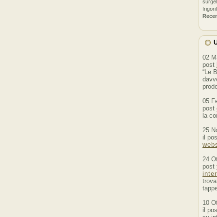
surgel
frigori
Rece
U
02 M
post
“Le B
davve
prodo
05 F
post
la co
25 N
il po
webs
24 O
post
inte
trova
tappe
10 O
il po