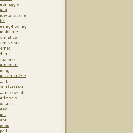
ardinaggio
ochi
ide-turistiche
tel
using-hosting
mobiliare
formatica
formazione
ternet
chia
truzione
st-minute
asing
gna-da-ardere
calità
calità-estere
cation-eventi
trimonio
dicina
eteo
oda
tori
sica
poli