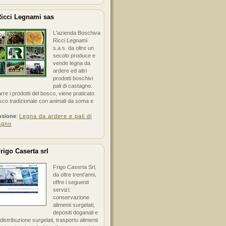
icci Legnami sas
L'azienda Boschiva
Ricci Legnami
s.a.s. da oltre un
secolo produce e
vende legna da
ardere ed altri
prodotti boschivi
pali di castagno.
arre i prodotti del bosco, viene praticato
sco tradizionale con animali da soma e
nsione
:
Legna da ardere e pali di
agno
rigo Caserta srl
Frigo Caserta Srl,
da oltre trent'anni,
offre i seguenti
servizi:
conservazione
alimenti surgelati,
depositi doganali e
i distribuzione surgelati, trasporto alimenti