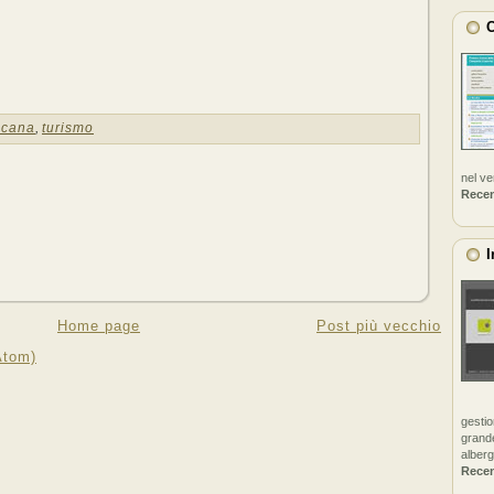
C
scana
,
turismo
nel v
Rece
I
Home page
Post più vecchio
Atom)
gestio
grande
alberg
Rece