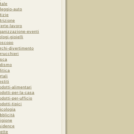
tale
leggio-auto
tizie
trizione
ferte-lavoro
ganizzazione-eventi
ologi-gioielli
oscopo
rchi-divertimento
rrucchieri
sca
dismo
litica
rtali
estiti
odotti-alimentari
odotti-per-la-casa
odotti-per-ufficio
odotti-tipici
icologia
bblicità
ligione
sidence
cette