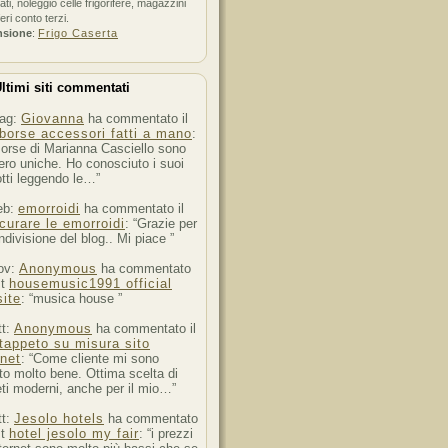
ati, noleggio celle frigorifere, magazzini
feri conto terzi.
nsione
:
Frigo Caserta
ltimi siti commentati
ag:
Giovanna
ha commentato il
borse accessori fatti a mano
:
orse di Marianna Casciello sono
ro uniche. Ho conosciuto i suoi
tti leggendo le…”
eb:
emorroidi
ha commentato il
curare le emorroidi
: “Grazie per
ndivisione del blog.. Mi piace ”
ov:
Anonymous
ha commentato
st
housemusic1991 official
ite
: “musica house ”
tt:
Anonymous
ha commentato il
tappeto su misura sito
rnet
: “Come cliente mi sono
to molto bene. Ottima scelta di
ti moderni, anche per il mio…”
tt:
Jesolo hotels
ha commentato
st
hotel jesolo my fair
: “i prezzi