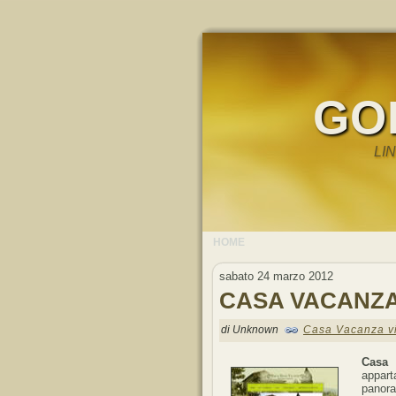
GO
LI
HOME
sabato 24 marzo 2012
CASA VACANZA
di Unknown
Casa Vacanza vi
Casa 
appart
panora