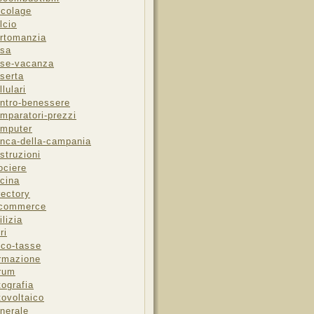
icolage
lcio
rtomanzia
sa
se-vacanza
serta
llulari
ntro-benessere
mparatori-prezzi
mputer
nca-della-campania
struzioni
ociere
cina
rectory
-commerce
ilizia
ri
sco-tasse
rmazione
rum
tografia
tovoltaico
nerale