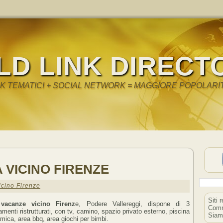
LD LINK DIRECT
NK TEMATICI + SOCIAL NETWORK = MAGGIORE POPOLARI
 VICINO FIRENZE
cino Firenze
Siti 
vacanze vicino Firenz
e, Podere Vallereggi, dispone di 3
Comm
amenti ristrutturati, con tv, camino, spazio privato esterno, piscina
Siam
mica, area bbq, area giochi per bimbi.