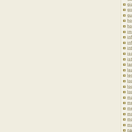
gi
gi
gu
ho
ho
im
in
in
in
is
is
la
le
le
lo
lo
lo
ma
me
m
m
mo
mu
na