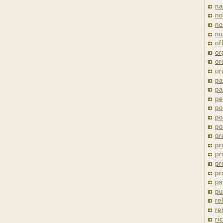
na
no
no
nu
of
or
or
or
pa
pa
pe
po
po
po
pr
pr
pr
pr
pr
ps
pu
re
re
ri