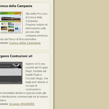
onca della Campania
Sito della Pro Loco
di Conca della
Campania.
Propone notizie ed
informazioni sulla
piccola città
campana immersa
erde del Parco di Roccamonfina.
nsione
:
Conca della Campania
rgenre Costruzioni srl
Irgenre srl è una
società del Gruppo
Negri, fondata dai
fratelli Paolo e
Corrado Negri, che
dagli anni ottanta si
occupa di
costruzioni e
ni immobiliari dirette in special modo alla
 distribuzione commerciale ed al settore
hiero.
nsione
:
Gruppo IRGENRE