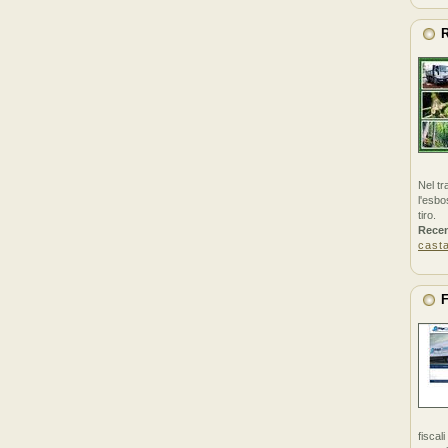
R
Nel tr
l'esbo
tiro.
Rece
cast
F
fiscal