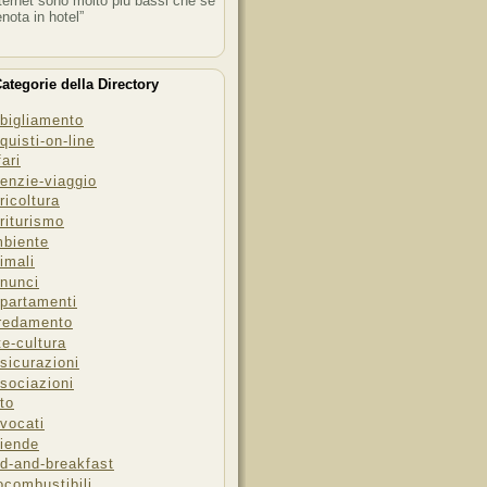
ternet sono molto più bassi che se
enota in hotel”
ategorie della Directory
bigliamento
quisti-on-line
fari
enzie-viaggio
ricoltura
riturismo
biente
imali
nunci
partamenti
redamento
te-cultura
sicurazioni
sociazioni
to
vocati
iende
d-and-breakfast
ocombustibili