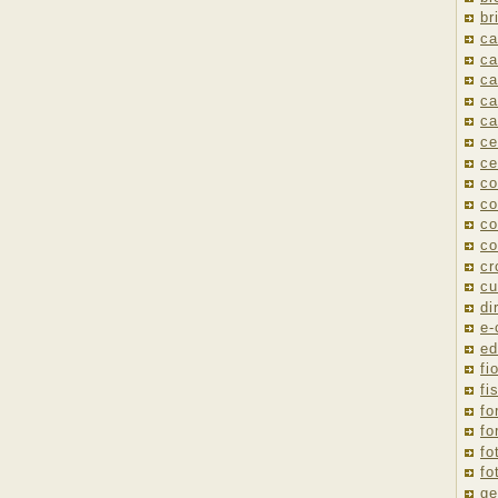
br
ca
ca
ca
ca
ca
ce
ce
co
co
co
co
cr
cu
di
e
ed
fio
fi
fo
fo
fo
fo
ge