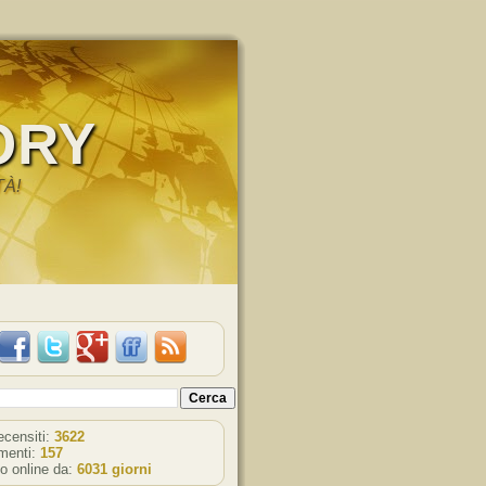
ORY
TÀ!
recensiti:
3622
enti:
157
o online da:
6031 giorni