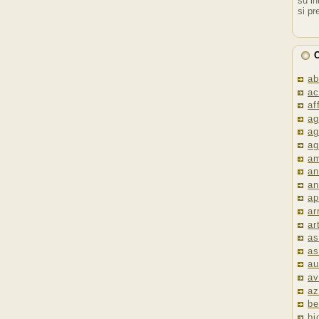
su in
si pr
C
ab
ac
af
ag
ag
ag
am
an
an
ap
ar
ar
as
as
au
av
az
be
bi