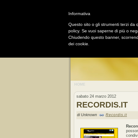
Informativa
Questo sito o gli strumenti terzi da q
policy. Se vuoi saperne di più o neg
GO
Chiudendo questo banner, scorrendo
dei cookie.
LI
HOME
sabato 24 marzo 2012
RECORDIS.IT
di Unknown
Recordis.it
Recor
posson
condiv