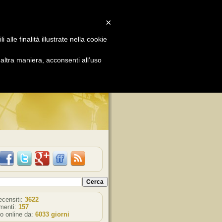
×
alle finalità illustrate nella cookie
ORY
ltra maniera, acconsenti all’uso
TÀ!
recensiti:
3622
enti:
157
o online da:
6033 giorni