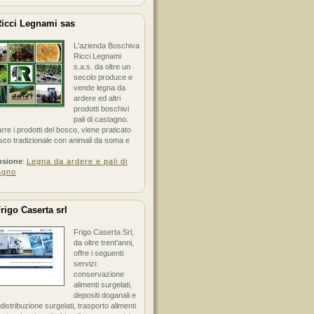
icci Legnami sas
L'azienda Boschiva
Ricci Legnami
s.a.s. da oltre un
secolo produce e
vende legna da
ardere ed altri
prodotti boschivi
pali di castagno.
arre i prodotti del bosco, viene praticato
sco tradizionale con animali da soma e
nsione
:
Legna da ardere e pali di
agno
rigo Caserta srl
Frigo Caserta Srl,
da oltre trent'anni,
offre i seguenti
servizi:
conservazione
alimenti surgelati,
depositi doganali e
i distribuzione surgelati, trasporto alimenti