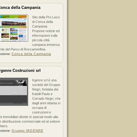
onca della Campania
Sito della Pro Loco
di Conca della
Campania.
Propone notizie ed
informazioni sulla
piccola città
campana immersa
erde del Parco di Roccamonfina.
nsione
:
Conca della Campania
rgenre Costruzioni srl
Irgenre srl è una
società del Gruppo
Negri, fondata dai
fratelli Paolo e
Corrado Negri, che
dagli anni ottanta si
occupa di
costruzioni e
ni immobiliari dirette in special modo alla
 distribuzione commerciale ed al settore
hiero.
nsione
:
Gruppo IRGENRE