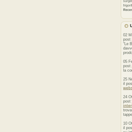
surgel
frigori
Rece
U
02 M
post
“Le B
davve
prodo
05 F
post
la co
25 N
il po
webs
24 O
post
inte
trova
tappe
10 O
il po