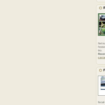
R
Nel tr
l'esbo
tiro.
Rece
cast
F
fiscal