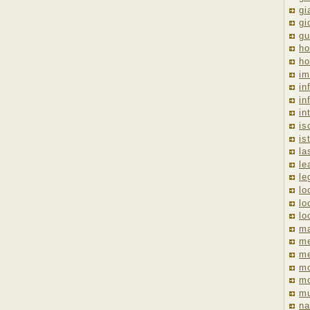
gi
gi
gu
ho
ho
im
in
in
in
is
is
la
le
le
lo
lo
lo
ma
me
m
m
mo
mu
na