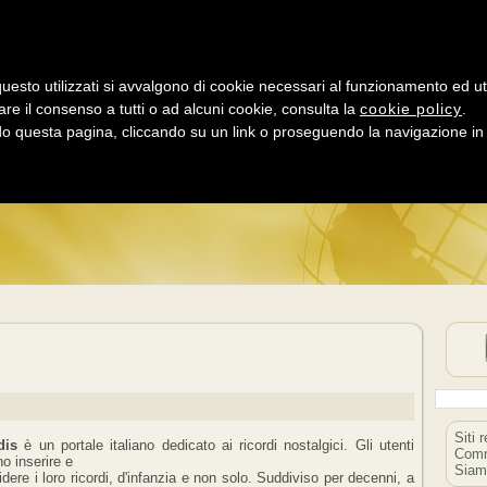
uesto utilizzati si avvalgono di cookie necessari al funzionamento ed utili 
are il consenso a tutti o ad alcuni cookie, consulta la
cookie policy
.
LD LINK DIRECT
 questa pagina, cliccando su un link o proseguendo la navigazione in a
NK TEMATICI + SOCIAL NETWORK = MAGGIORE POPOLARI
Siti 
dis
è un portale italiano dedicato ai ricordi nostalgici. Gli utenti
Comm
o inserire e
Siam
idere i loro ricordi, d'infanzia e non solo. Suddiviso per decenni, a