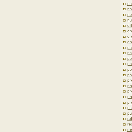
na
no
no
nu
of
or
or
or
pa
pa
pe
po
po
po
pr
pr
pr
pr
pr
ps
pu
re
re
ri