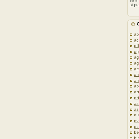
su in
si pr
C
ab
ac
af
ag
ag
ag
am
an
an
ap
ar
ar
as
as
au
av
az
be
bi