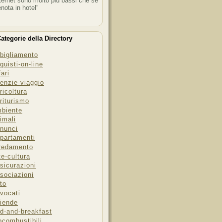
ternet sono molto più bassi che se
enota in hotel”
ategorie della Directory
bigliamento
quisti-on-line
fari
enzie-viaggio
ricoltura
riturismo
biente
imali
nunci
partamenti
redamento
te-cultura
sicurazioni
sociazioni
to
vocati
iende
d-and-breakfast
ocombustibili