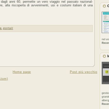
e dagli anni 60, permette un vero viaggio nel passato nazional-
re, alla riscoperta di avvenimenti, usi e costumi italiani di una
C
a
,
portali
nel v
Rece
I
Home page
Post più vecchio
Atom)
gestio
grande
alberg
Rece