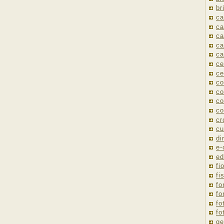
br
ca
ca
ca
ca
ca
ce
ce
co
co
co
co
cr
cu
di
e
ed
fio
fi
fo
fo
fo
fo
ge