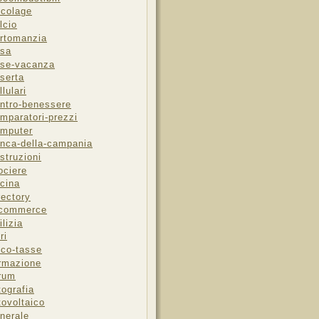
icolage
lcio
rtomanzia
sa
se-vacanza
serta
llulari
ntro-benessere
mparatori-prezzi
mputer
nca-della-campania
struzioni
ociere
cina
rectory
-commerce
ilizia
ri
sco-tasse
rmazione
rum
tografia
tovoltaico
nerale