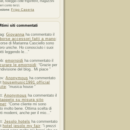
ati, noleggio celle frigorifere, magazzini
feri conto terzi.
nsione
:
Frigo Caserta
ltimi siti commentati
ag:
Giovanna
ha commentato il
borse accessori fatti a mano
:
orse di Marianna Casciello sono
ro uniche. Ho conosciuto i suoi
tti leggendo le…”
eb:
emorroidi
ha commentato il
curare le emorroidi
: “Grazie per
ndivisione del blog.. Mi piace ”
ov:
Anonymous
ha commentato
st
housemusic1991 official
ite
: “musica house ”
tt:
Anonymous
ha commentato il
tappeto su misura sito
rnet
: “Come cliente mi sono
to molto bene. Ottima scelta di
ti moderni, anche per il mio…”
tt:
Jesolo hotels
ha commentato
st
hotel jesolo my fair
: “i prezzi