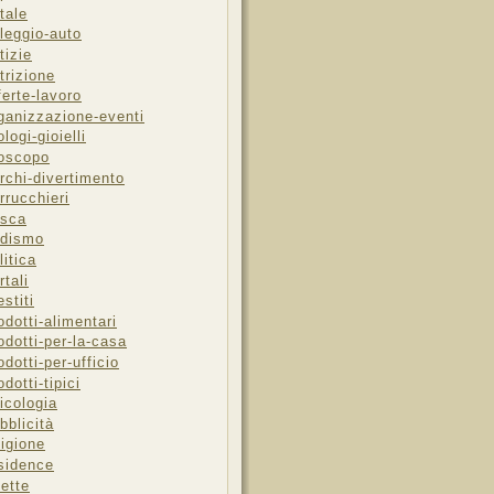
tale
leggio-auto
tizie
trizione
ferte-lavoro
ganizzazione-eventi
ologi-gioielli
oscopo
rchi-divertimento
rrucchieri
sca
dismo
litica
rtali
estiti
odotti-alimentari
odotti-per-la-casa
odotti-per-ufficio
odotti-tipici
icologia
bblicità
ligione
sidence
cette