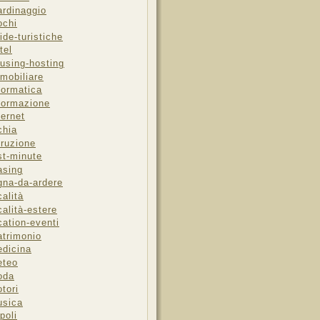
ardinaggio
ochi
ide-turistiche
tel
using-hosting
mobiliare
formatica
formazione
ternet
chia
truzione
st-minute
asing
gna-da-ardere
calità
calità-estere
cation-eventi
trimonio
dicina
eteo
oda
tori
sica
poli