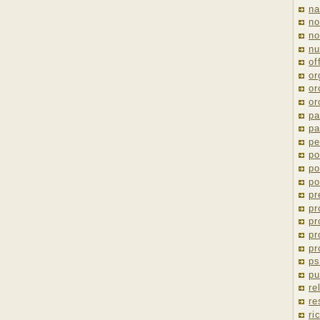
na
no
no
nu
of
or
or
or
pa
pa
pe
po
po
po
pr
pr
pr
pr
pr
ps
pu
re
re
ri