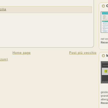
C
cilia
nel v
Rece
Home page
Post più vecchio
I
Atom)
gestio
grande
alberg
Rece