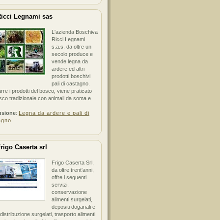
icci Legnami sas
L'azienda Boschiva
Ricci Legnami
s.a.s. da oltre un
secolo produce e
vende legna da
ardere ed altri
prodotti boschivi
pali di castagno.
arre i prodotti del bosco, viene praticato
sco tradizionale con animali da soma e
nsione
:
Legna da ardere e pali di
agno
rigo Caserta srl
Frigo Caserta Srl,
da oltre trent'anni,
offre i seguenti
servizi:
conservazione
alimenti surgelati,
depositi doganali e
i distribuzione surgelati, trasporto alimenti