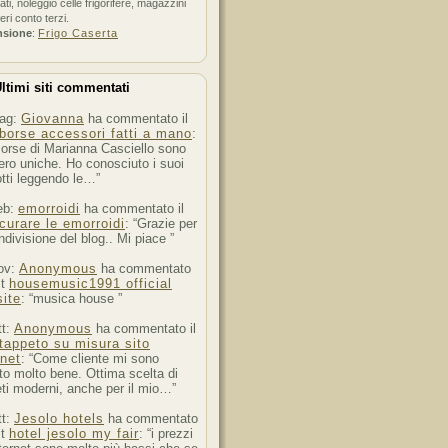
ati, noleggio celle frigorifere, magazzini
feri conto terzi.
nsione
:
Frigo Caserta
ltimi siti commentati
ag:
Giovanna
ha commentato il
borse accessori fatti a mano
:
orse di Marianna Casciello sono
ro uniche. Ho conosciuto i suoi
tti leggendo le…”
eb:
emorroidi
ha commentato il
curare le emorroidi
: “Grazie per
ndivisione del blog.. Mi piace ”
ov:
Anonymous
ha commentato
st
housemusic1991 official
ite
: “musica house ”
tt:
Anonymous
ha commentato il
tappeto su misura sito
rnet
: “Come cliente mi sono
to molto bene. Ottima scelta di
ti moderni, anche per il mio…”
tt:
Jesolo hotels
ha commentato
st
hotel jesolo my fair
: “i prezzi