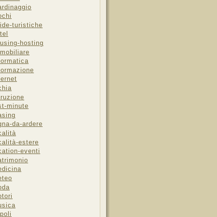
ardinaggio
ochi
ide-turistiche
tel
using-hosting
mobiliare
formatica
formazione
ternet
chia
truzione
st-minute
asing
gna-da-ardere
calità
calità-estere
cation-eventi
trimonio
dicina
eteo
oda
tori
sica
poli