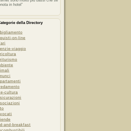
ternet sono molto più bassi che se
enota in hotel”
ategorie della Directory
bigliamento
quisti-on-line
fari
enzie-viaggio
ricoltura
riturismo
biente
imali
nunci
partamenti
redamento
te-cultura
sicurazioni
sociazioni
to
vocati
iende
d-and-breakfast
ocombustibili