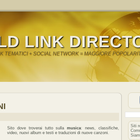
LD LINK DIRECT
NK TEMATICI + SOCIAL NETWORK = MAGGIORE POPOLARI
NI
Siti 
Sito dove troverai tutto sulla
musica
: news, classifiche,
Comm
video, nuovi album e testi e traduzioni di nuove canzoni.
Siam