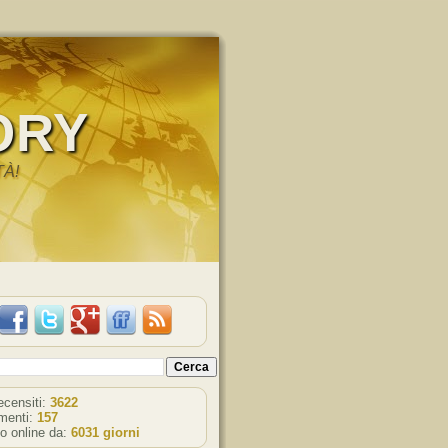
ORY
TÀ!
recensiti:
3622
enti:
157
o online da:
6031 giorni