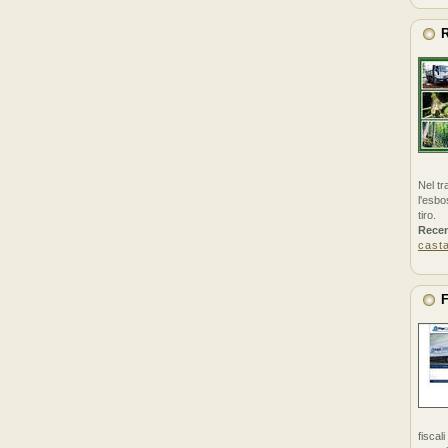
R
Nel tr
l'esbo
tiro.
Rece
cast
F
fiscal