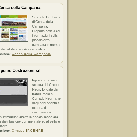
onca della Campania
Sito della Pro Loco
di Conca della
Campania.
Propone notizie ed
informazioni sulla
piccola città
campana immersa
erde del Parco di Roccamonfina.
nsione
:
Conca della Campania
rgenre Costruzioni srl
Irgenre srl è una
società del Gruppo
Negri, fondata dai
fratelli Paolo e
Corrado Negri, che
dagli anni ottanta si
occupa di
costruzioni e
ni immobiliari dirette in special modo alla
 distribuzione commerciale ed al settore
hiero.
nsione
:
Gruppo IRGENRE