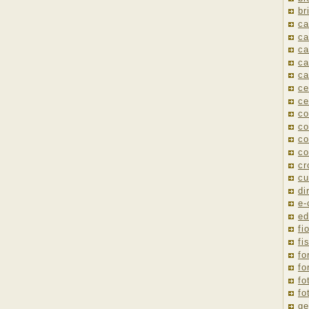
br
ca
ca
ca
ca
ca
ce
ce
co
co
co
co
cr
cu
di
e
ed
fio
fi
fo
fo
fo
fo
ge