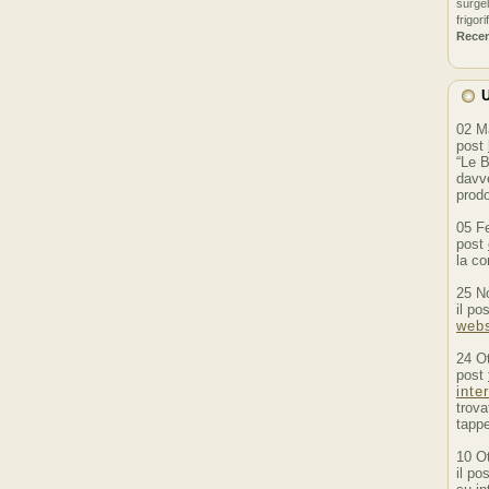
surgel
frigori
Rece
U
02 M
post
“Le B
davve
prodo
05 F
post
la co
25 N
il po
webs
24 O
post
inte
trova
tappe
10 O
il po