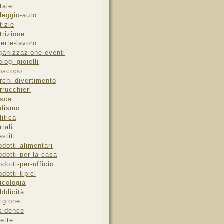
tale
leggio-auto
tizie
trizione
ferte-lavoro
ganizzazione-eventi
ologi-gioielli
oscopo
rchi-divertimento
rrucchieri
sca
dismo
litica
rtali
estiti
odotti-alimentari
odotti-per-la-casa
odotti-per-ufficio
odotti-tipici
icologia
bblicità
ligione
sidence
cette