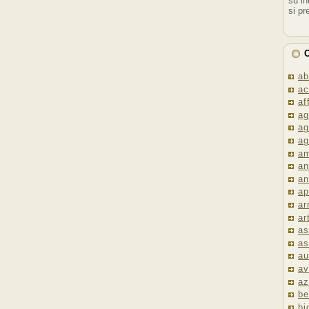
su in
si pr
C
ab
ac
af
ag
ag
ag
am
an
an
ap
ar
ar
as
as
au
av
az
be
bi