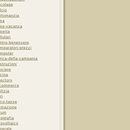
icolage
lcio
rtomanzia
sa
se-vacanza
serta
llulari
ntro-benessere
mparatori-prezzi
mputer
nca-della-campania
struzioni
ociere
cina
rectory
-commerce
ilizia
ri
sco-tasse
rmazione
rum
tografia
tovoltaico
nerale