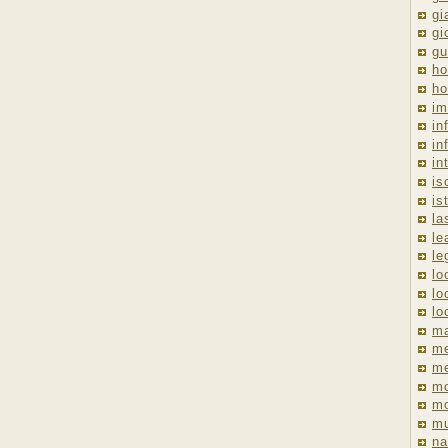
gi
gi
gu
ho
ho
im
in
in
in
is
is
la
le
le
lo
lo
lo
ma
me
m
m
mo
mu
na